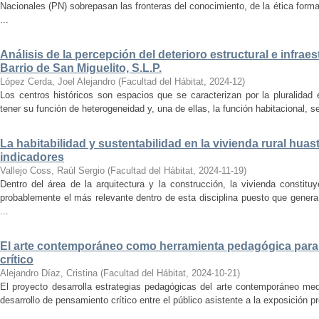
Nacionales (PN) sobrepasan las fronteras del conocimiento, de la ética forma
...
Análisis de la percepción del deterioro estructural e infrae
Barrio de San Miguelito, S.L.P.
López Cerda, Joel Alejandro
(
Facultad del Hábitat
,
2024-12
)
Los centros históricos son espacios que se caracterizan por la pluralidad
tener su función de heterogeneidad y, una de ellas, la función habitacional, se
La habitabilidad y sustentabilidad en la vivienda rural hua
indicadores
Vallejo Coss, Raúl Sergio
(
Facultad del Hábitat
,
2024-11-19
)
Dentro del área de la arquitectura y la construcción, la vivienda constit
probablemente el más relevante dentro de esta disciplina puesto que genera
...
El arte contemporáneo como herramienta pedagógica para 
crítico
Alejandro Díaz, Cristina
(
Facultad del Hábitat
,
2024-10-21
)
El proyecto desarrolla estrategias pedagógicas del arte contemporáneo med
desarrollo de pensamiento crítico entre el público asistente a la exposición p