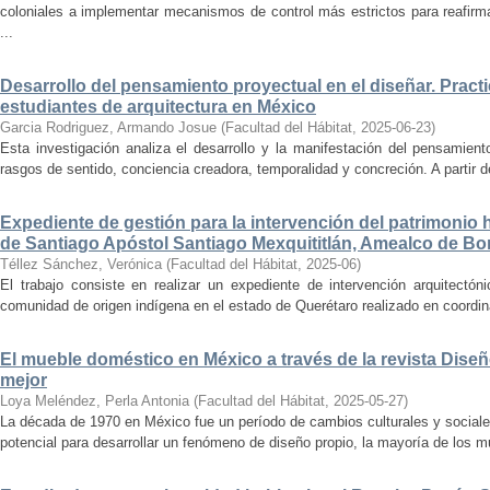
coloniales a implementar mecanismos de control más estrictos para reafirmar 
...
Desarrollo del pensamiento proyectual en el diseñar. Pract
estudiantes de arquitectura en México
Garcia Rodriguez, Armando Josue
(
Facultad del Hábitat
,
2025-06-23
)
Esta investigación analiza el desarrollo y la manifestación del pensamient
rasgos de sentido, conciencia creadora, temporalidad y concreción. A partir de 
Expediente de gestión para la intervención del patrimonio 
de Santiago Apóstol Santiago Mexquititlán, Amealco de Bon
Téllez Sánchez, Verónica
(
Facultad del Hábitat
,
2025-06
)
El trabajo consiste en realizar un expediente de intervención arquitectón
comunidad de origen indígena en el estado de Querétaro realizado en coordin
El mueble doméstico en México a través de la revista Diseñ
mejor
Loya Meléndez, Perla Antonia
(
Facultad del Hábitat
,
2025-05-27
)
La década de 1970 en México fue un período de cambios culturales y sociale
potencial para desarrollar un fenómeno de diseño propio, la mayoría de los m