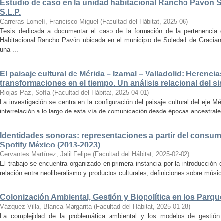
Estudio de caso en la unidad habitacional Rancho Pavón 
S.L.P.
Carreras Lomelí, Francisco Miguel
(
Facultad del Hábitat
,
2025-06
)
Tesis dedicada a documentar el caso de la formación de la pertenencia g
Habitacional Rancho Pavón ubicada en el municipio de Soledad de Gracian
una ...
El paisaje cultural de Mérida – Izamal – Valladolid: Herencia
transformaciones en el tiempo. Un análisis relacional del si
Riojas Paz, Sofía
(
Facultad del Hábitat
,
2025-04-01
)
La investigación se centra en la configuración del paisaje cultural del eje Mé
interrelación a lo largo de esta vía de comunicación desde épocas ancestrales
Identidades sonoras: representaciones a partir del consum
Spotify México (2013-2023)
Cervantes Martínez, Jalil Felipe
(
Facultad del Hábitat
,
2025-02-02
)
El trabajo se encuentra organizado en primera instancia por la introducción 
relación entre neoliberalismo y productos culturales, definiciones sobre música
Colonización Ambiental, Gestión y Biopolítica en los Parq
Vázquez Villa, Blanca Margarita
(
Facultad del Hábitat
,
2025-01-28
)
La complejidad de la problemática ambiental y los modelos de gestión 