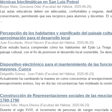
técnicas bioclimáticas en San Luis Potosí
Borjas Mata, Giovanna Odaí
(
Facultad del Hábitat
,
2025-06-25
)
Las aulas educativas deben ser adecuadas, confortables y seguras, dedic
conocimiento, permitiendo que sea reciproco para alumnos y docentes. El s
...
Percepción de los habitantes y significado del paisaje cultu
aproximación para el desarrollo local
Juan Escobedo, Ithzel Harumi
(
Facultad del Hábitat
,
2025-06-25
)
Este estudio busca comprender cómo los habitantes del Ejido La Tinaja p
paisaje cultural, con el fin de promover el desarrollo local sostenible. Se des
Dispositivo electrónico para el mantenimiento de las funci
mayores. Cunco
Delgadillo Gómez, Juan Pablo
(
Facultad del Hábitat
,
2025-06-23
)
Actualmente ha cambiando la manera en como concevimos al envejecimiento
envejecimiento exitoso, hoy en día las circusntancias han moldeado la visión
Construcción de Representaciones sociales de las mezclas
1760-1790
Govea Tello, Mayra Denise
(
Facultad del Hábitat
,
2025-06-23
)
Durante el siglo XVIII, el incremento de personas de sangre mezclada e