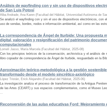
Análisis de wayfinding con y sin uso de dispositivos electr
de San Luis Potosí
Alba Andrade, Ana Karen
(
Facultad del Hábitat, Universidad Autónoma de Sa
Se analizó el wayfinding con y sin el uso de dispositivos electrónicos, con e
uso de sendas, bordes, nodos e información ambiental, así como en las estrat
La correspondencia de Ángel de Iturbide: Una propuesta 
digital, valoración y resignificación del patrimonio docume
computacionales
Lomelí Jasso, María Marcela
(
Facultad del Hábitat
,
2025-08
)
Con los principios teóricos de la conservación, archivistica y el análisis d
libro copiador de correspondencia de Ángel de Iturbide, resguardado en la Bib
Aproximación teórico-metodológica a la gestión sostenibl
transformado desde el modelo sincrético-axiológico
López Tristán, Erick Alejandro
(
Facultad del Hábitat
,
2025-06
)
La investigación analiza el proceso de transformación de la Antigua Penite
de las Artes (CEART) y sus espacios complementarios, como el Museo Leonor
...
Reconversión de las aulas educativas Ford: Mejoramiento d