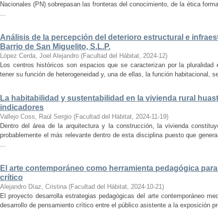
Nacionales (PN) sobrepasan las fronteras del conocimiento, de la ética forma
...
Análisis de la percepción del deterioro estructural e infrae
Barrio de San Miguelito, S.L.P.
López Cerda, Joel Alejandro
(
Facultad del Hábitat
,
2024-12
)
Los centros históricos son espacios que se caracterizan por la pluralidad
tener su función de heterogeneidad y, una de ellas, la función habitacional, se
La habitabilidad y sustentabilidad en la vivienda rural hua
indicadores
Vallejo Coss, Raúl Sergio
(
Facultad del Hábitat
,
2024-11-19
)
Dentro del área de la arquitectura y la construcción, la vivienda constit
probablemente el más relevante dentro de esta disciplina puesto que genera
...
El arte contemporáneo como herramienta pedagógica para 
crítico
Alejandro Díaz, Cristina
(
Facultad del Hábitat
,
2024-10-21
)
El proyecto desarrolla estrategias pedagógicas del arte contemporáneo med
desarrollo de pensamiento crítico entre el público asistente a la exposición p