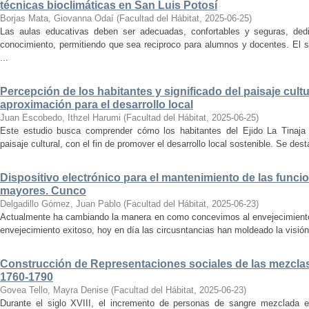
técnicas bioclimáticas en San Luis Potosí
Borjas Mata, Giovanna Odaí
(
Facultad del Hábitat
,
2025-06-25
)
Las aulas educativas deben ser adecuadas, confortables y seguras, dedic
conocimiento, permitiendo que sea reciproco para alumnos y docentes. El s
...
Percepción de los habitantes y significado del paisaje cultu
aproximación para el desarrollo local
Juan Escobedo, Ithzel Harumi
(
Facultad del Hábitat
,
2025-06-25
)
Este estudio busca comprender cómo los habitantes del Ejido La Tinaja p
paisaje cultural, con el fin de promover el desarrollo local sostenible. Se des
Dispositivo electrónico para el mantenimiento de las funci
mayores. Cunco
Delgadillo Gómez, Juan Pablo
(
Facultad del Hábitat
,
2025-06-23
)
Actualmente ha cambiando la manera en como concevimos al envejecimiento
envejecimiento exitoso, hoy en día las circusntancias han moldeado la visión
Construcción de Representaciones sociales de las mezclas
1760-1790
Govea Tello, Mayra Denise
(
Facultad del Hábitat
,
2025-06-23
)
Durante el siglo XVIII, el incremento de personas de sangre mezclada e