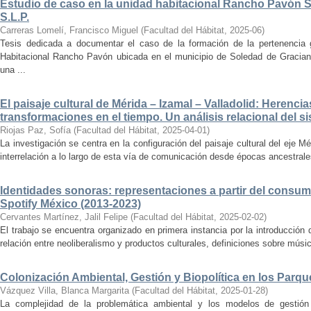
Estudio de caso en la unidad habitacional Rancho Pavón 
S.L.P.
Carreras Lomelí, Francisco Miguel
(
Facultad del Hábitat
,
2025-06
)
Tesis dedicada a documentar el caso de la formación de la pertenencia g
Habitacional Rancho Pavón ubicada en el municipio de Soledad de Gracian
una ...
El paisaje cultural de Mérida – Izamal – Valladolid: Herencia
transformaciones en el tiempo. Un análisis relacional del si
Riojas Paz, Sofía
(
Facultad del Hábitat
,
2025-04-01
)
La investigación se centra en la configuración del paisaje cultural del eje Mé
interrelación a lo largo de esta vía de comunicación desde épocas ancestrales
Identidades sonoras: representaciones a partir del consum
Spotify México (2013-2023)
Cervantes Martínez, Jalil Felipe
(
Facultad del Hábitat
,
2025-02-02
)
El trabajo se encuentra organizado en primera instancia por la introducción 
relación entre neoliberalismo y productos culturales, definiciones sobre música
Colonización Ambiental, Gestión y Biopolítica en los Parq
Vázquez Villa, Blanca Margarita
(
Facultad del Hábitat
,
2025-01-28
)
La complejidad de la problemática ambiental y los modelos de gestión 