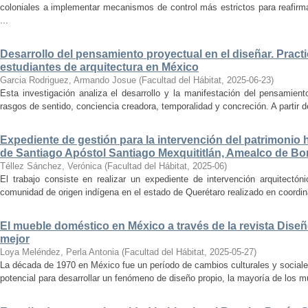
coloniales a implementar mecanismos de control más estrictos para reafirmar 
...
Desarrollo del pensamiento proyectual en el diseñar. Pract
estudiantes de arquitectura en México
Garcia Rodriguez, Armando Josue
(
Facultad del Hábitat
,
2025-06-23
)
Esta investigación analiza el desarrollo y la manifestación del pensamient
rasgos de sentido, conciencia creadora, temporalidad y concreción. A partir de 
Expediente de gestión para la intervención del patrimonio 
de Santiago Apóstol Santiago Mexquititlán, Amealco de Bon
Téllez Sánchez, Verónica
(
Facultad del Hábitat
,
2025-06
)
El trabajo consiste en realizar un expediente de intervención arquitectón
comunidad de origen indígena en el estado de Querétaro realizado en coordin
El mueble doméstico en México a través de la revista Diseñ
mejor
Loya Meléndez, Perla Antonia
(
Facultad del Hábitat
,
2025-05-27
)
La década de 1970 en México fue un período de cambios culturales y sociale
potencial para desarrollar un fenómeno de diseño propio, la mayoría de los m