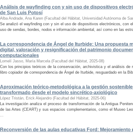
Análisis de wayfinding con y sin uso de dispositivos electr
de San Luis Potosí
Alba Andrade, Ana Karen
(
Facultad del Hábitat, Universidad Autónoma de Sa
Se analizó el wayfinding con y sin el uso de dispositivos electrónicos, con e
uso de sendas, bordes, nodos e información ambiental, así como en las estrat
La correspondencia de Ángel de Iturbide: Una propuesta 
digital, valoración y resignificación del patrimonio docume
computacionales
Lomelí Jasso, María Marcela
(
Facultad del Hábitat
,
2025-08
)
Con los principios teóricos de la conservación, archivistica y el análisis d
libro copiador de correspondencia de Ángel de Iturbide, resguardado en la Bib
Aproximación teórico-metodológica a la gestión sostenibl
transformado desde el modelo sincrético-axiológico
López Tristán, Erick Alejandro
(
Facultad del Hábitat
,
2025-06
)
La investigación analiza el proceso de transformación de la Antigua Penite
de las Artes (CEART) y sus espacios complementarios, como el Museo Leonor
...
Reconversión de las aulas educativas Ford: Mejoramiento d