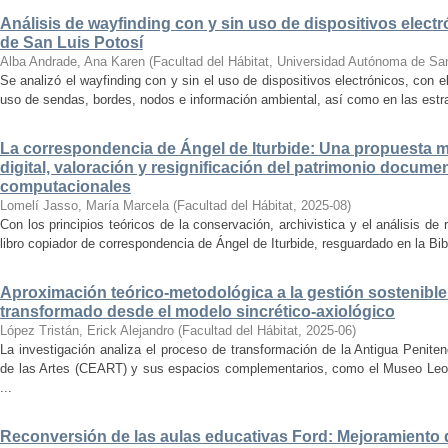
Análisis de wayfinding con y sin uso de dispositivos electr
de San Luis Potosí
Alba Andrade, Ana Karen
(
Facultad del Hábitat, Universidad Autónoma de Sa
Se analizó el wayfinding con y sin el uso de dispositivos electrónicos, con e
uso de sendas, bordes, nodos e información ambiental, así como en las estrat
La correspondencia de Ángel de Iturbide: Una propuesta 
digital, valoración y resignificación del patrimonio docume
computacionales
Lomelí Jasso, María Marcela
(
Facultad del Hábitat
,
2025-08
)
Con los principios teóricos de la conservación, archivistica y el análisis d
libro copiador de correspondencia de Ángel de Iturbide, resguardado en la Bib
Aproximación teórico-metodológica a la gestión sostenibl
transformado desde el modelo sincrético-axiológico
López Tristán, Erick Alejandro
(
Facultad del Hábitat
,
2025-06
)
La investigación analiza el proceso de transformación de la Antigua Penite
de las Artes (CEART) y sus espacios complementarios, como el Museo Leonor
...
Reconversión de las aulas educativas Ford: Mejoramiento d