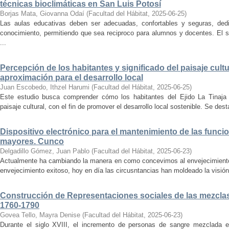
técnicas bioclimáticas en San Luis Potosí
Borjas Mata, Giovanna Odaí
(
Facultad del Hábitat
,
2025-06-25
)
Las aulas educativas deben ser adecuadas, confortables y seguras, dedic
conocimiento, permitiendo que sea reciproco para alumnos y docentes. El s
...
Percepción de los habitantes y significado del paisaje cultu
aproximación para el desarrollo local
Juan Escobedo, Ithzel Harumi
(
Facultad del Hábitat
,
2025-06-25
)
Este estudio busca comprender cómo los habitantes del Ejido La Tinaja p
paisaje cultural, con el fin de promover el desarrollo local sostenible. Se des
Dispositivo electrónico para el mantenimiento de las funci
mayores. Cunco
Delgadillo Gómez, Juan Pablo
(
Facultad del Hábitat
,
2025-06-23
)
Actualmente ha cambiando la manera en como concevimos al envejecimiento
envejecimiento exitoso, hoy en día las circusntancias han moldeado la visión
Construcción de Representaciones sociales de las mezclas
1760-1790
Govea Tello, Mayra Denise
(
Facultad del Hábitat
,
2025-06-23
)
Durante el siglo XVIII, el incremento de personas de sangre mezclada e