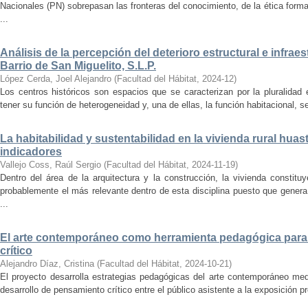
Nacionales (PN) sobrepasan las fronteras del conocimiento, de la ética forma
...
Análisis de la percepción del deterioro estructural e infrae
Barrio de San Miguelito, S.L.P.
López Cerda, Joel Alejandro
(
Facultad del Hábitat
,
2024-12
)
Los centros históricos son espacios que se caracterizan por la pluralidad
tener su función de heterogeneidad y, una de ellas, la función habitacional, se
La habitabilidad y sustentabilidad en la vivienda rural hua
indicadores
Vallejo Coss, Raúl Sergio
(
Facultad del Hábitat
,
2024-11-19
)
Dentro del área de la arquitectura y la construcción, la vivienda constit
probablemente el más relevante dentro de esta disciplina puesto que genera
...
El arte contemporáneo como herramienta pedagógica para 
crítico
Alejandro Díaz, Cristina
(
Facultad del Hábitat
,
2024-10-21
)
El proyecto desarrolla estrategias pedagógicas del arte contemporáneo med
desarrollo de pensamiento crítico entre el público asistente a la exposición p