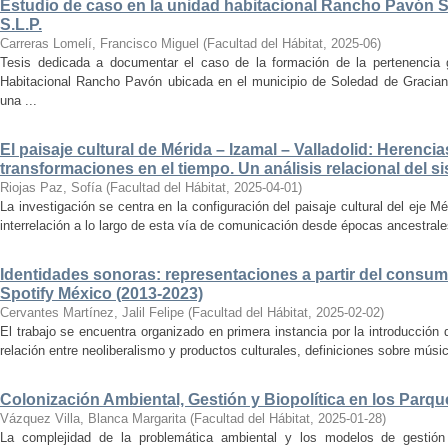
Estudio de caso en la unidad habitacional Rancho Pavón 
S.L.P.
Carreras Lomelí, Francisco Miguel
(
Facultad del Hábitat
,
2025-06
)
Tesis dedicada a documentar el caso de la formación de la pertenencia g
Habitacional Rancho Pavón ubicada en el municipio de Soledad de Gracian
una ...
El paisaje cultural de Mérida – Izamal – Valladolid: Herencia
transformaciones en el tiempo. Un análisis relacional del si
Riojas Paz, Sofía
(
Facultad del Hábitat
,
2025-04-01
)
La investigación se centra en la configuración del paisaje cultural del eje Mé
interrelación a lo largo de esta vía de comunicación desde épocas ancestrales
Identidades sonoras: representaciones a partir del consum
Spotify México (2013-2023)
Cervantes Martínez, Jalil Felipe
(
Facultad del Hábitat
,
2025-02-02
)
El trabajo se encuentra organizado en primera instancia por la introducción 
relación entre neoliberalismo y productos culturales, definiciones sobre música
Colonización Ambiental, Gestión y Biopolítica en los Parq
Vázquez Villa, Blanca Margarita
(
Facultad del Hábitat
,
2025-01-28
)
La complejidad de la problemática ambiental y los modelos de gestión 