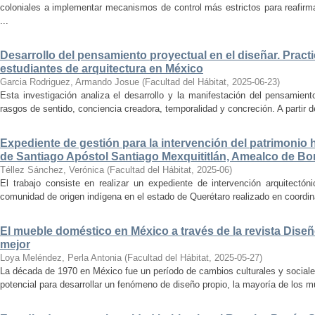
coloniales a implementar mecanismos de control más estrictos para reafirmar 
...
Desarrollo del pensamiento proyectual en el diseñar. Pract
estudiantes de arquitectura en México
Garcia Rodriguez, Armando Josue
(
Facultad del Hábitat
,
2025-06-23
)
Esta investigación analiza el desarrollo y la manifestación del pensamient
rasgos de sentido, conciencia creadora, temporalidad y concreción. A partir de 
Expediente de gestión para la intervención del patrimonio 
de Santiago Apóstol Santiago Mexquititlán, Amealco de Bon
Téllez Sánchez, Verónica
(
Facultad del Hábitat
,
2025-06
)
El trabajo consiste en realizar un expediente de intervención arquitectón
comunidad de origen indígena en el estado de Querétaro realizado en coordin
El mueble doméstico en México a través de la revista Diseñ
mejor
Loya Meléndez, Perla Antonia
(
Facultad del Hábitat
,
2025-05-27
)
La década de 1970 en México fue un período de cambios culturales y sociale
potencial para desarrollar un fenómeno de diseño propio, la mayoría de los m