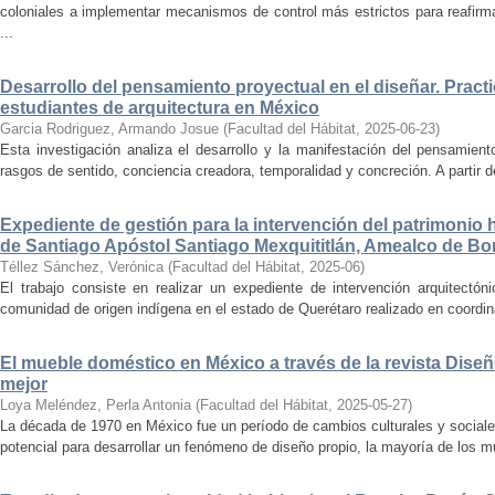
coloniales a implementar mecanismos de control más estrictos para reafirmar 
...
Desarrollo del pensamiento proyectual en el diseñar. Pract
estudiantes de arquitectura en México
Garcia Rodriguez, Armando Josue
(
Facultad del Hábitat
,
2025-06-23
)
Esta investigación analiza el desarrollo y la manifestación del pensamient
rasgos de sentido, conciencia creadora, temporalidad y concreción. A partir de 
Expediente de gestión para la intervención del patrimonio 
de Santiago Apóstol Santiago Mexquititlán, Amealco de Bon
Téllez Sánchez, Verónica
(
Facultad del Hábitat
,
2025-06
)
El trabajo consiste en realizar un expediente de intervención arquitectón
comunidad de origen indígena en el estado de Querétaro realizado en coordin
El mueble doméstico en México a través de la revista Diseñ
mejor
Loya Meléndez, Perla Antonia
(
Facultad del Hábitat
,
2025-05-27
)
La década de 1970 en México fue un período de cambios culturales y sociale
potencial para desarrollar un fenómeno de diseño propio, la mayoría de los m