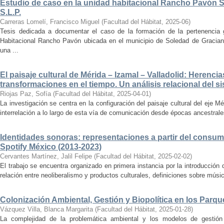
Estudio de caso en la unidad habitacional Rancho Pavón 
S.L.P.
Carreras Lomelí, Francisco Miguel
(
Facultad del Hábitat
,
2025-06
)
Tesis dedicada a documentar el caso de la formación de la pertenencia g
Habitacional Rancho Pavón ubicada en el municipio de Soledad de Gracian
una ...
El paisaje cultural de Mérida – Izamal – Valladolid: Herencia
transformaciones en el tiempo. Un análisis relacional del si
Riojas Paz, Sofía
(
Facultad del Hábitat
,
2025-04-01
)
La investigación se centra en la configuración del paisaje cultural del eje Mé
interrelación a lo largo de esta vía de comunicación desde épocas ancestrales
Identidades sonoras: representaciones a partir del consum
Spotify México (2013-2023)
Cervantes Martínez, Jalil Felipe
(
Facultad del Hábitat
,
2025-02-02
)
El trabajo se encuentra organizado en primera instancia por la introducción 
relación entre neoliberalismo y productos culturales, definiciones sobre música
Colonización Ambiental, Gestión y Biopolítica en los Parq
Vázquez Villa, Blanca Margarita
(
Facultad del Hábitat
,
2025-01-28
)
La complejidad de la problemática ambiental y los modelos de gestión 