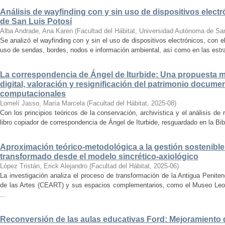
Análisis de wayfinding con y sin uso de dispositivos electr
de San Luis Potosí
Alba Andrade, Ana Karen
(
Facultad del Hábitat, Universidad Autónoma de Sa
Se analizó el wayfinding con y sin el uso de dispositivos electrónicos, con e
uso de sendas, bordes, nodos e información ambiental, así como en las estrat
La correspondencia de Ángel de Iturbide: Una propuesta 
digital, valoración y resignificación del patrimonio docume
computacionales
Lomelí Jasso, María Marcela
(
Facultad del Hábitat
,
2025-08
)
Con los principios teóricos de la conservación, archivistica y el análisis d
libro copiador de correspondencia de Ángel de Iturbide, resguardado en la Bib
Aproximación teórico-metodológica a la gestión sostenibl
transformado desde el modelo sincrético-axiológico
López Tristán, Erick Alejandro
(
Facultad del Hábitat
,
2025-06
)
La investigación analiza el proceso de transformación de la Antigua Penite
de las Artes (CEART) y sus espacios complementarios, como el Museo Leonor
...
Reconversión de las aulas educativas Ford: Mejoramiento d