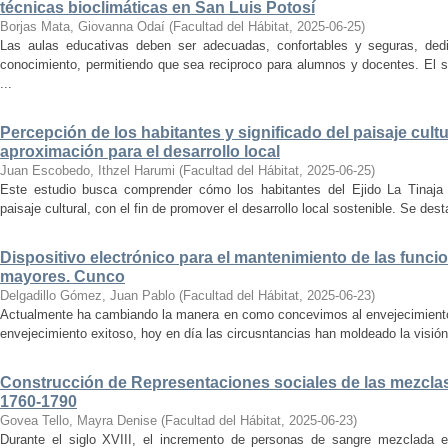
técnicas bioclimáticas en San Luis Potosí
Borjas Mata, Giovanna Odaí
(
Facultad del Hábitat
,
2025-06-25
)
Las aulas educativas deben ser adecuadas, confortables y seguras, dedic
conocimiento, permitiendo que sea reciproco para alumnos y docentes. El s
...
Percepción de los habitantes y significado del paisaje cultu
aproximación para el desarrollo local
Juan Escobedo, Ithzel Harumi
(
Facultad del Hábitat
,
2025-06-25
)
Este estudio busca comprender cómo los habitantes del Ejido La Tinaja p
paisaje cultural, con el fin de promover el desarrollo local sostenible. Se des
Dispositivo electrónico para el mantenimiento de las funci
mayores. Cunco
Delgadillo Gómez, Juan Pablo
(
Facultad del Hábitat
,
2025-06-23
)
Actualmente ha cambiando la manera en como concevimos al envejecimiento
envejecimiento exitoso, hoy en día las circusntancias han moldeado la visión
Construcción de Representaciones sociales de las mezclas
1760-1790
Govea Tello, Mayra Denise
(
Facultad del Hábitat
,
2025-06-23
)
Durante el siglo XVIII, el incremento de personas de sangre mezclada e