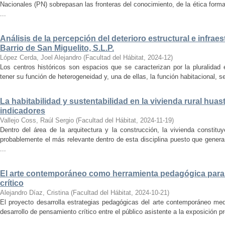
Nacionales (PN) sobrepasan las fronteras del conocimiento, de la ética forma
...
Análisis de la percepción del deterioro estructural e infrae
Barrio de San Miguelito, S.L.P.
López Cerda, Joel Alejandro
(
Facultad del Hábitat
,
2024-12
)
Los centros históricos son espacios que se caracterizan por la pluralidad
tener su función de heterogeneidad y, una de ellas, la función habitacional, se
La habitabilidad y sustentabilidad en la vivienda rural hua
indicadores
Vallejo Coss, Raúl Sergio
(
Facultad del Hábitat
,
2024-11-19
)
Dentro del área de la arquitectura y la construcción, la vivienda constit
probablemente el más relevante dentro de esta disciplina puesto que genera
...
El arte contemporáneo como herramienta pedagógica para 
crítico
Alejandro Díaz, Cristina
(
Facultad del Hábitat
,
2024-10-21
)
El proyecto desarrolla estrategias pedagógicas del arte contemporáneo med
desarrollo de pensamiento crítico entre el público asistente a la exposición p