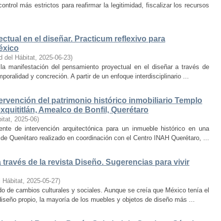
trol más estrictos para reafirmar la legitimidad, fiscalizar los recursos
ctual en el diseñar. Practicum reflexivo para
éxico
d del Hábitat
,
2025-06-23
)
y la manifestación del pensamiento proyectual en el diseñar a través de
oralidad y concreción. A partir de un enfoque interdisciplinario ...
ervención del patrimonio histórico inmobiliario Templo
quititlán, Amealco de Bonfil, Querétaro
itat
,
2025-06
)
iente de intervención arquitectónica para un inmueble histórico en una
de Querétaro realizado en coordinación con el Centro INAH Querétaro, ...
través de la revista Diseño. Sugerencias para vivir
 Hábitat
,
2025-05-27
)
o de cambios culturales y sociales. Aunque se creía que México tenía el
diseño propio, la mayoría de los muebles y objetos de diseño más ...