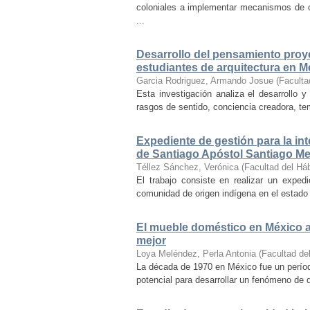
coloniales a implementar mecanismos de con
...
Desarrollo del pensamiento proye
estudiantes de arquitectura en M
Garcia Rodriguez, Armando Josue
(
Faculta
Esta investigación analiza el desarrollo 
rasgos de sentido, conciencia creadora, temp
Expediente de gestión para la int
de Santiago Apóstol Santiago Mex
Téllez Sánchez, Verónica
(
Facultad del Háb
El trabajo consiste en realizar un exped
comunidad de origen indígena en el estado 
El mueble doméstico en México a 
mejor
Loya Meléndez, Perla Antonia
(
Facultad del
La década de 1970 en México fue un períod
potencial para desarrollar un fenómeno de 