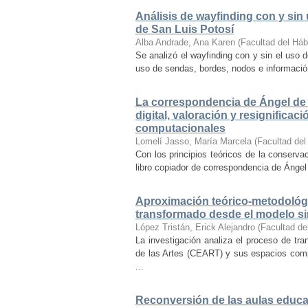
Análisis de wayfinding con y sin 
de San Luis Potosí
Alba Andrade, Ana Karen
(
Facultad del Háb
Se analizó el wayfinding con y sin el uso d
uso de sendas, bordes, nodos e información 
La correspondencia de Ángel de 
digital, valoración y resignifica
computacionales
Lomelí Jasso, María Marcela
(
Facultad del
Con los principios teóricos de la conservac
libro copiador de correspondencia de Ángel 
Aproximación teórico-metodológi
transformado desde el modelo si
López Tristán, Erick Alejandro
(
Facultad de
La investigación analiza el proceso de tra
de las Artes (CEART) y sus espacios comp
...
Reconversión de las aulas educa