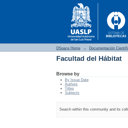
DSpace Home
→
Documentación Científ
Facultad del Hábitat
Facultad del Hábitat
Browse by
By Issue Date
Authors
Titles
Subjects
Search within this community and its col