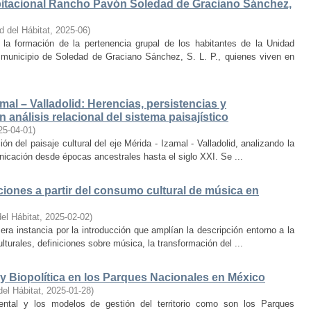
bitacional Rancho Pavón Soledad de Graciano Sánchez,
d del Hábitat
,
2025-06
)
la formación de la pertenencia grupal de los habitantes de la Unidad
municipio de Soledad de Graciano Sánchez, S. L. P., quienes viven en
amal – Valladolid: Herencias, persistencias y
 análisis relacional del sistema paisajístico
25-04-01
)
ón del paisaje cultural del eje Mérida - Izamal - Valladolid, analizando la
unicación desde épocas ancestrales hasta el siglo XXI. Se ...
iones a partir del consumo cultural de música en
el Hábitat
,
2025-02-02
)
era instancia por la introducción que amplían la descripción entorno a la
lturales, definiciones sobre música, la transformación del ...
y Biopolítica en los Parques Nacionales en México
del Hábitat
,
2025-01-28
)
ental y los modelos de gestión del territorio como son los Parques