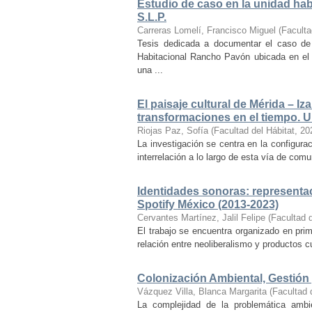
Estudio de caso en la unidad ha
S.L.P.
Carreras Lomelí, Francisco Miguel
(
Faculta
Tesis dedicada a documentar el caso de 
Habitacional Rancho Pavón ubicada en el 
una ...
El paisaje cultural de Mérida – Iz
transformaciones en el tiempo. Un
Riojas Paz, Sofía
(
Facultad del Hábitat
,
20
La investigación se centra en la configuraci
interrelación a lo largo de esta vía de com
Identidades sonoras: representac
Spotify México (2013-2023)
Cervantes Martínez, Jalil Felipe
(
Facultad d
El trabajo se encuentra organizado en prim
relación entre neoliberalismo y productos cu
Colonización Ambiental, Gestión 
Vázquez Villa, Blanca Margarita
(
Facultad 
La complejidad de la problemática ambi