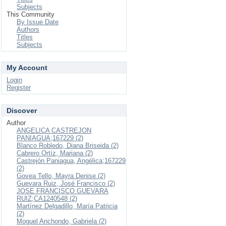
Subjects
This Community
By Issue Date
Authors
Titles
Subjects
My Account
Login
Register
Discover
Author
ANGELICA CASTREJON
PANIAGUA;167229 (2)
Blanco Robledo, Diana Briseida (2)
Cabrero Ortíz, Mariana (2)
Castrejón Paniagua, Angélica;167229
(2)
Govea Tello, Mayra Denise (2)
Guevara Ruiz, José Francisco (2)
JOSE FRANCISCO GUEVARA
RUIZ;CA1240548 (2)
Martínez Delgadillo, María Patricia
(2)
Moguel Anchondo, Gabriela (2)