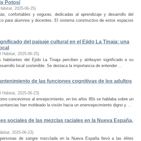
is Potosí
Hábitat
,
2025-06-25
)
s, confortables y seguras, dedicadas al aprendizaje y desarrollo del
oco para alumnos y docentes. El sistema constructivo de estos espacios
nificado del paisaje cultural en el Ejido La Tinaja: una
ocal
l Hábitat
,
2025-06-25
)
habitantes del Ejido La Tinaja perciben y atribuyen significado a su
desarrollo local sostenible. Se destaca la importancia de entender ...
mantenimiento de las funciones cognitivas de los adultos
l Hábitat
,
2025-06-23
)
mo concevimos al envejecimiento, en los años 80s se hablaba sobre un
cusntancias han moldeado la visión hacia un enenvejecimiento digno y ...
s sociales de las mezclas raciales en la Nueva España,
ábitat
,
2025-06-23
)
e personas de sangre mezclada en la Nueva España llevó a las élites