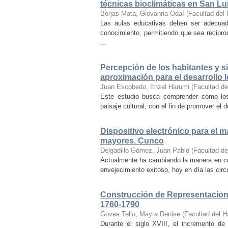
técnicas bioclimáticas en San Lu
Borjas Mata, Giovanna Odaí
(
Facultad del 
Las aulas educativas deben ser adecuada
conocimiento, permitiendo que sea recipr
...
Percepción de los habitantes y sig
aproximación para el desarrollo l
Juan Escobedo, Ithzel Harumi
(
Facultad de
Este estudio busca comprender cómo los 
paisaje cultural, con el fin de promover el 
Dispositivo electrónico para el 
mayores. Cunco
Delgadillo Gómez, Juan Pablo
(
Facultad de
Actualmente ha cambiando la manera en co
envejecimiento exitoso, hoy en día las cir
Construcción de Representacione
1760-1790
Govea Tello, Mayra Denise
(
Facultad del H
Durante el siglo XVIII, el incremento d