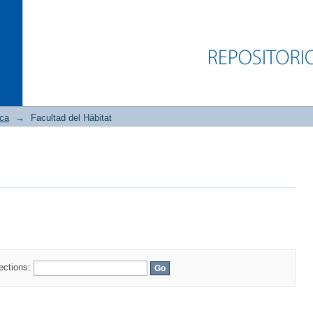
ica
→
Facultad del Hábitat
lections: