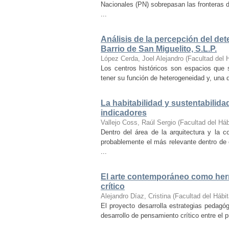
Nacionales (PN) sobrepasan las fronteras d
...
Análisis de la percepción del dete
Barrio de San Miguelito, S.L.P.
López Cerda, Joel Alejandro
(
Facultad del 
Los centros históricos son espacios que s
tener su función de heterogeneidad y, una de
La habitabilidad y sustentabilida
indicadores
Vallejo Coss, Raúl Sergio
(
Facultad del Háb
Dentro del área de la arquitectura y la c
probablemente el más relevante dentro de 
...
El arte contemporáneo como herr
crítico
Alejandro Díaz, Cristina
(
Facultad del Hábit
El proyecto desarrolla estrategias pedag
desarrollo de pensamiento crítico entre el 