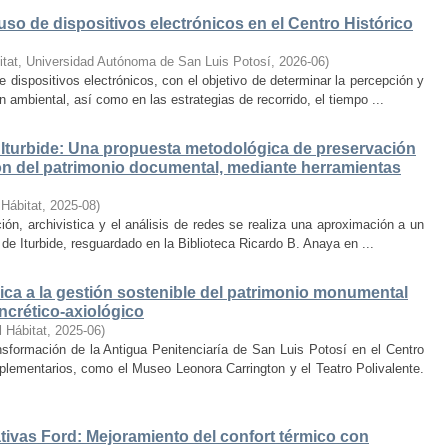
uso de dispositivos electrónicos en el Centro Histórico
itat, Universidad Autónoma de San Luis Potosí
,
2026-06
)
e dispositivos electrónicos, con el objetivo de determinar la percepción y
ambiental, así como en las estrategias de recorrido, el tiempo ...
Iturbide: Una propuesta metodológica de preservación
ción del patrimonio documental, mediante herramientas
 Hábitat
,
2025-08
)
ión, archivistica y el análisis de redes se realiza una aproximación a un
de Iturbide, resguardado en la Biblioteca Ricardo B. Anaya en ...
ca a la gestión sostenible del patrimonio monumental
ncrético-axiológico
l Hábitat
,
2025-06
)
nsformación de la Antigua Penitenciaría de San Luis Potosí en el Centro
lementarios, como el Museo Leonora Carrington y el Teatro Polivalente.
tivas Ford: Mejoramiento del confort térmico con