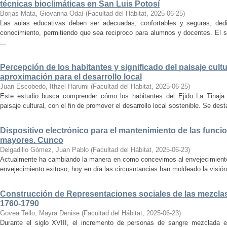
técnicas bioclimáticas en San Luis Potosí
Borjas Mata, Giovanna Odaí
(
Facultad del Hábitat
,
2025-06-25
)
Las aulas educativas deben ser adecuadas, confortables y seguras, dedic
conocimiento, permitiendo que sea reciproco para alumnos y docentes. El s
...
Percepción de los habitantes y significado del paisaje cultu
aproximación para el desarrollo local
Juan Escobedo, Ithzel Harumi
(
Facultad del Hábitat
,
2025-06-25
)
Este estudio busca comprender cómo los habitantes del Ejido La Tinaja p
paisaje cultural, con el fin de promover el desarrollo local sostenible. Se des
Dispositivo electrónico para el mantenimiento de las funci
mayores. Cunco
Delgadillo Gómez, Juan Pablo
(
Facultad del Hábitat
,
2025-06-23
)
Actualmente ha cambiando la manera en como concevimos al envejecimiento
envejecimiento exitoso, hoy en día las circusntancias han moldeado la visión
Construcción de Representaciones sociales de las mezclas
1760-1790
Govea Tello, Mayra Denise
(
Facultad del Hábitat
,
2025-06-23
)
Durante el siglo XVIII, el incremento de personas de sangre mezclada e