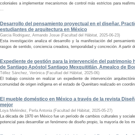
coloniales a implementar mecanismos de control más estrictos para reafirmar 
...
Desarrollo del pensamiento proyectual en el diseñar. Pract
estudiantes de arquitectura en México
Garcia Rodriguez, Armando Josue
(
Facultad del Hábitat
,
2025-06-23
)
Esta investigación analiza el desarrollo y la manifestación del pensamient
rasgos de sentido, conciencia creadora, temporalidad y concreción. A partir de 
Expediente de gestión para la intervención del patrimonio 
de Santiago Apóstol Santiago Mexquititlán, Amealco de Bon
Téllez Sánchez, Verónica
(
Facultad del Hábitat
,
2025-06
)
El trabajo consiste en realizar un expediente de intervención arquitectón
comunidad de origen indígena en el estado de Querétaro realizado en coordin
El mueble doméstico en México a través de la revista Diseñ
mejor
Loya Meléndez, Perla Antonia
(
Facultad del Hábitat
,
2025-05-27
)
La década de 1970 en México fue un período de cambios culturales y sociale
potencial para desarrollar un fenómeno de diseño propio, la mayoría de los m