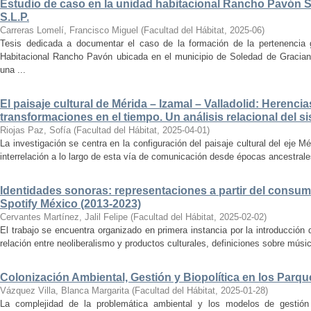
Estudio de caso en la unidad habitacional Rancho Pavón 
S.L.P.
Carreras Lomelí, Francisco Miguel
(
Facultad del Hábitat
,
2025-06
)
Tesis dedicada a documentar el caso de la formación de la pertenencia g
Habitacional Rancho Pavón ubicada en el municipio de Soledad de Gracian
una ...
El paisaje cultural de Mérida – Izamal – Valladolid: Herencia
transformaciones en el tiempo. Un análisis relacional del si
Riojas Paz, Sofía
(
Facultad del Hábitat
,
2025-04-01
)
La investigación se centra en la configuración del paisaje cultural del eje Mé
interrelación a lo largo de esta vía de comunicación desde épocas ancestrales
Identidades sonoras: representaciones a partir del consum
Spotify México (2013-2023)
Cervantes Martínez, Jalil Felipe
(
Facultad del Hábitat
,
2025-02-02
)
El trabajo se encuentra organizado en primera instancia por la introducción 
relación entre neoliberalismo y productos culturales, definiciones sobre música
Colonización Ambiental, Gestión y Biopolítica en los Parq
Vázquez Villa, Blanca Margarita
(
Facultad del Hábitat
,
2025-01-28
)
La complejidad de la problemática ambiental y los modelos de gestión 