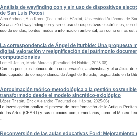
Análisis de wayfinding con y sin uso de dispositivos electr
de San Luis Potosí
Alba Andrade, Ana Karen
(
Facultad del Hábitat, Universidad Autónoma de Sa
Se analizó el wayfinding con y sin el uso de dispositivos electrónicos, con e
uso de sendas, bordes, nodos e información ambiental, así como en las estrat
La correspondencia de Ángel de Iturbide: Una propuesta 
digital, valoración y resignificación del patrimonio docume
computacionales
Lomelí Jasso, María Marcela
(
Facultad del Hábitat
,
2025-08
)
Con los principios teóricos de la conservación, archivistica y el análisis d
libro copiador de correspondencia de Ángel de Iturbide, resguardado en la Bib
Aproximación teórico-metodológica a la gestión sostenibl
transformado desde el modelo sincrético-axiológico
López Tristán, Erick Alejandro
(
Facultad del Hábitat
,
2025-06
)
La investigación analiza el proceso de transformación de la Antigua Penite
de las Artes (CEART) y sus espacios complementarios, como el Museo Leonor
...
Reconversión de las aulas educativas Ford: Mejoramiento d