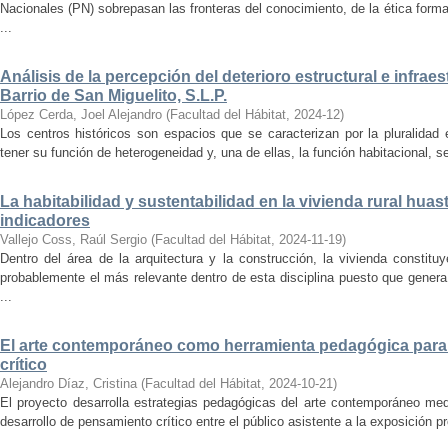
Nacionales (PN) sobrepasan las fronteras del conocimiento, de la ética forma
...
Análisis de la percepción del deterioro estructural e infrae
Barrio de San Miguelito, S.L.P.
López Cerda, Joel Alejandro
(
Facultad del Hábitat
,
2024-12
)
Los centros históricos son espacios que se caracterizan por la pluralidad
tener su función de heterogeneidad y, una de ellas, la función habitacional, se
La habitabilidad y sustentabilidad en la vivienda rural hua
indicadores
Vallejo Coss, Raúl Sergio
(
Facultad del Hábitat
,
2024-11-19
)
Dentro del área de la arquitectura y la construcción, la vivienda constit
probablemente el más relevante dentro de esta disciplina puesto que genera
...
El arte contemporáneo como herramienta pedagógica para 
crítico
Alejandro Díaz, Cristina
(
Facultad del Hábitat
,
2024-10-21
)
El proyecto desarrolla estrategias pedagógicas del arte contemporáneo med
desarrollo de pensamiento crítico entre el público asistente a la exposición p