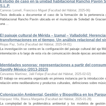
Estudio de caso en la unidad habitacional Rancho Pavón 
S.L.P.
Carreras Lomelí, Francisco Miguel
(
Facultad del Hábitat
,
2025-06
)
Tesis dedicada a documentar el caso de la formación de la pertenencia g
Habitacional Rancho Pavón ubicada en el municipio de Soledad de Gracian
una ...
El paisaje cultural de Mérida – Izamal – Valladolid: Herencia
transformaciones en el tiempo. Un análisis relacional del si
Riojas Paz, Sofía
(
Facultad del Hábitat
,
2025-04-01
)
La investigación se centra en la configuración del paisaje cultural del eje Mé
interrelación a lo largo de esta vía de comunicación desde épocas ancestrales
Identidades sonoras: representaciones a partir del consum
Spotify México (2013-2023)
Cervantes Martínez, Jalil Felipe
(
Facultad del Hábitat
,
2025-02-02
)
El trabajo se encuentra organizado en primera instancia por la introducción 
relación entre neoliberalismo y productos culturales, definiciones sobre música
Colonización Ambiental, Gestión y Biopolítica en los Parq
Vázquez Villa, Blanca Margarita
(
Facultad del Hábitat
,
2025-01-28
)
La complejidad de la problemática ambiental y los modelos de gestión 