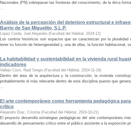
Nacionales (PN) sobrepasan las fronteras del conocimiento, de la ética forma
...
Análisis de la percepción del deterioro estructural e infrae
Barrio de San Miguelito, S.L.P.
López Cerda, Joel Alejandro
(
Facultad del Hábitat
,
2024-12
)
Los centros históricos son espacios que se caracterizan por la pluralidad
tener su función de heterogeneidad y, una de ellas, la función habitacional, se
La habitabilidad y sustentabilidad en la vivienda rural hua
indicadores
Vallejo Coss, Raúl Sergio
(
Facultad del Hábitat
,
2024-11-19
)
Dentro del área de la arquitectura y la construcción, la vivienda constit
probablemente el más relevante dentro de esta disciplina puesto que genera
...
El arte contemporáneo como herramienta pedagógica para 
crítico
Alejandro Díaz, Cristina
(
Facultad del Hábitat
,
2024-10-21
)
El proyecto desarrolla estrategias pedagógicas del arte contemporáneo med
desarrollo de pensamiento crítico entre el público asistente a la exposición p