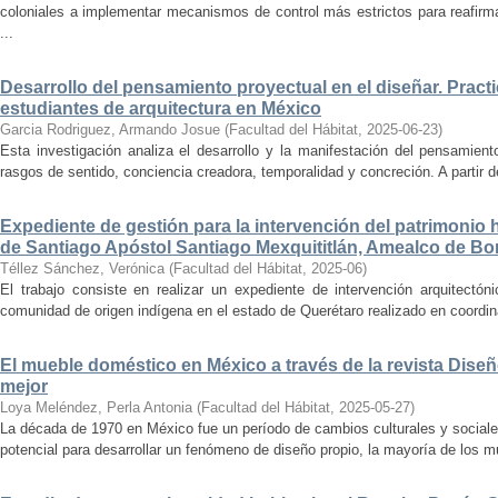
coloniales a implementar mecanismos de control más estrictos para reafirmar 
...
Desarrollo del pensamiento proyectual en el diseñar. Pract
estudiantes de arquitectura en México
Garcia Rodriguez, Armando Josue
(
Facultad del Hábitat
,
2025-06-23
)
Esta investigación analiza el desarrollo y la manifestación del pensamient
rasgos de sentido, conciencia creadora, temporalidad y concreción. A partir de 
Expediente de gestión para la intervención del patrimonio 
de Santiago Apóstol Santiago Mexquititlán, Amealco de Bon
Téllez Sánchez, Verónica
(
Facultad del Hábitat
,
2025-06
)
El trabajo consiste en realizar un expediente de intervención arquitectón
comunidad de origen indígena en el estado de Querétaro realizado en coordin
El mueble doméstico en México a través de la revista Diseñ
mejor
Loya Meléndez, Perla Antonia
(
Facultad del Hábitat
,
2025-05-27
)
La década de 1970 en México fue un período de cambios culturales y sociale
potencial para desarrollar un fenómeno de diseño propio, la mayoría de los m