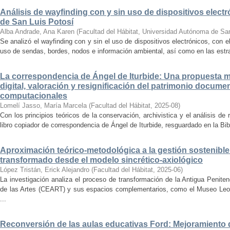
Análisis de wayfinding con y sin uso de dispositivos electr
de San Luis Potosí
Alba Andrade, Ana Karen
(
Facultad del Hábitat, Universidad Autónoma de Sa
Se analizó el wayfinding con y sin el uso de dispositivos electrónicos, con e
uso de sendas, bordes, nodos e información ambiental, así como en las estrat
La correspondencia de Ángel de Iturbide: Una propuesta 
digital, valoración y resignificación del patrimonio docume
computacionales
Lomelí Jasso, María Marcela
(
Facultad del Hábitat
,
2025-08
)
Con los principios teóricos de la conservación, archivistica y el análisis d
libro copiador de correspondencia de Ángel de Iturbide, resguardado en la Bib
Aproximación teórico-metodológica a la gestión sostenibl
transformado desde el modelo sincrético-axiológico
López Tristán, Erick Alejandro
(
Facultad del Hábitat
,
2025-06
)
La investigación analiza el proceso de transformación de la Antigua Penite
de las Artes (CEART) y sus espacios complementarios, como el Museo Leonor
...
Reconversión de las aulas educativas Ford: Mejoramiento d