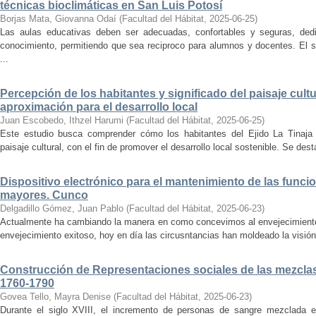
técnicas bioclimáticas en San Luis Potosí
Borjas Mata, Giovanna Odaí
(
Facultad del Hábitat
,
2025-06-25
)
Las aulas educativas deben ser adecuadas, confortables y seguras, dedic
conocimiento, permitiendo que sea reciproco para alumnos y docentes. El s
...
Percepción de los habitantes y significado del paisaje cultu
aproximación para el desarrollo local
Juan Escobedo, Ithzel Harumi
(
Facultad del Hábitat
,
2025-06-25
)
Este estudio busca comprender cómo los habitantes del Ejido La Tinaja p
paisaje cultural, con el fin de promover el desarrollo local sostenible. Se des
Dispositivo electrónico para el mantenimiento de las funci
mayores. Cunco
Delgadillo Gómez, Juan Pablo
(
Facultad del Hábitat
,
2025-06-23
)
Actualmente ha cambiando la manera en como concevimos al envejecimiento
envejecimiento exitoso, hoy en día las circusntancias han moldeado la visión
Construcción de Representaciones sociales de las mezclas
1760-1790
Govea Tello, Mayra Denise
(
Facultad del Hábitat
,
2025-06-23
)
Durante el siglo XVIII, el incremento de personas de sangre mezclada e