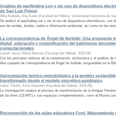
Análisis de wayfinding con y sin uso de dispositivos electr
de San Luis Potosí
Alba Andrade, Ana Karen
(
Facultad del Hábitat, Universidad Autónoma de Sa
Se analizó el wayfinding con y sin el uso de dispositivos electrónicos, con e
uso de sendas, bordes, nodos e información ambiental, así como en las estrat
La correspondencia de Ángel de Iturbide: Una propuesta 
digital, valoración y resignificación del patrimonio docume
computacionales
Lomelí Jasso, María Marcela
(
Facultad del Hábitat
,
2025-08
)
Con los principios teóricos de la conservación, archivistica y el análisis d
libro copiador de correspondencia de Ángel de Iturbide, resguardado en la Bib
Aproximación teórico-metodológica a la gestión sostenibl
transformado desde el modelo sincrético-axiológico
López Tristán, Erick Alejandro
(
Facultad del Hábitat
,
2025-06
)
La investigación analiza el proceso de transformación de la Antigua Penite
de las Artes (CEART) y sus espacios complementarios, como el Museo Leonor
...
Reconversión de las aulas educativas Ford: Mejoramiento d