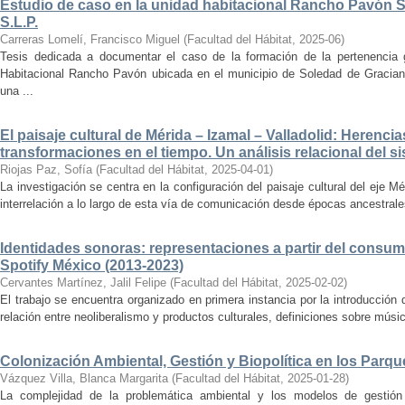
Estudio de caso en la unidad habitacional Rancho Pavón 
S.L.P.
Carreras Lomelí, Francisco Miguel
(
Facultad del Hábitat
,
2025-06
)
Tesis dedicada a documentar el caso de la formación de la pertenencia g
Habitacional Rancho Pavón ubicada en el municipio de Soledad de Gracian
una ...
El paisaje cultural de Mérida – Izamal – Valladolid: Herencia
transformaciones en el tiempo. Un análisis relacional del si
Riojas Paz, Sofía
(
Facultad del Hábitat
,
2025-04-01
)
La investigación se centra en la configuración del paisaje cultural del eje Mé
interrelación a lo largo de esta vía de comunicación desde épocas ancestrales
Identidades sonoras: representaciones a partir del consum
Spotify México (2013-2023)
Cervantes Martínez, Jalil Felipe
(
Facultad del Hábitat
,
2025-02-02
)
El trabajo se encuentra organizado en primera instancia por la introducción 
relación entre neoliberalismo y productos culturales, definiciones sobre música
Colonización Ambiental, Gestión y Biopolítica en los Parq
Vázquez Villa, Blanca Margarita
(
Facultad del Hábitat
,
2025-01-28
)
La complejidad de la problemática ambiental y los modelos de gestión 