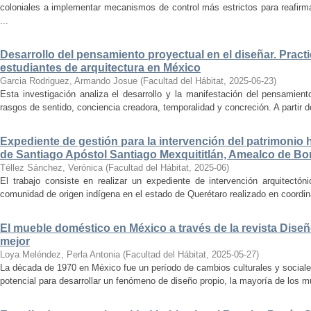
coloniales a implementar mecanismos de control más estrictos para reafirmar 
...
Desarrollo del pensamiento proyectual en el diseñar. Pract
estudiantes de arquitectura en México
Garcia Rodriguez, Armando Josue
(
Facultad del Hábitat
,
2025-06-23
)
Esta investigación analiza el desarrollo y la manifestación del pensamient
rasgos de sentido, conciencia creadora, temporalidad y concreción. A partir de 
Expediente de gestión para la intervención del patrimonio 
de Santiago Apóstol Santiago Mexquititlán, Amealco de Bon
Téllez Sánchez, Verónica
(
Facultad del Hábitat
,
2025-06
)
El trabajo consiste en realizar un expediente de intervención arquitectón
comunidad de origen indígena en el estado de Querétaro realizado en coordin
El mueble doméstico en México a través de la revista Diseñ
mejor
Loya Meléndez, Perla Antonia
(
Facultad del Hábitat
,
2025-05-27
)
La década de 1970 en México fue un período de cambios culturales y sociale
potencial para desarrollar un fenómeno de diseño propio, la mayoría de los m