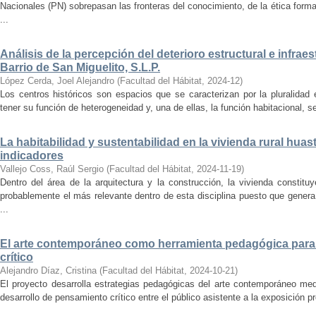
Nacionales (PN) sobrepasan las fronteras del conocimiento, de la ética forma
...
Análisis de la percepción del deterioro estructural e infrae
Barrio de San Miguelito, S.L.P.
López Cerda, Joel Alejandro
(
Facultad del Hábitat
,
2024-12
)
Los centros históricos son espacios que se caracterizan por la pluralidad
tener su función de heterogeneidad y, una de ellas, la función habitacional, se
La habitabilidad y sustentabilidad en la vivienda rural hua
indicadores
Vallejo Coss, Raúl Sergio
(
Facultad del Hábitat
,
2024-11-19
)
Dentro del área de la arquitectura y la construcción, la vivienda constit
probablemente el más relevante dentro de esta disciplina puesto que genera
...
El arte contemporáneo como herramienta pedagógica para 
crítico
Alejandro Díaz, Cristina
(
Facultad del Hábitat
,
2024-10-21
)
El proyecto desarrolla estrategias pedagógicas del arte contemporáneo med
desarrollo de pensamiento crítico entre el público asistente a la exposición p