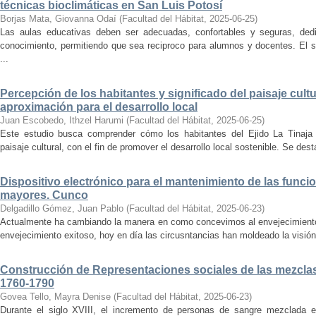
técnicas bioclimáticas en San Luis Potosí
Borjas Mata, Giovanna Odaí
(
Facultad del Hábitat
,
2025-06-25
)
Las aulas educativas deben ser adecuadas, confortables y seguras, dedic
conocimiento, permitiendo que sea reciproco para alumnos y docentes. El s
...
Percepción de los habitantes y significado del paisaje cultu
aproximación para el desarrollo local
Juan Escobedo, Ithzel Harumi
(
Facultad del Hábitat
,
2025-06-25
)
Este estudio busca comprender cómo los habitantes del Ejido La Tinaja p
paisaje cultural, con el fin de promover el desarrollo local sostenible. Se des
Dispositivo electrónico para el mantenimiento de las funci
mayores. Cunco
Delgadillo Gómez, Juan Pablo
(
Facultad del Hábitat
,
2025-06-23
)
Actualmente ha cambiando la manera en como concevimos al envejecimiento
envejecimiento exitoso, hoy en día las circusntancias han moldeado la visión
Construcción de Representaciones sociales de las mezclas
1760-1790
Govea Tello, Mayra Denise
(
Facultad del Hábitat
,
2025-06-23
)
Durante el siglo XVIII, el incremento de personas de sangre mezclada e