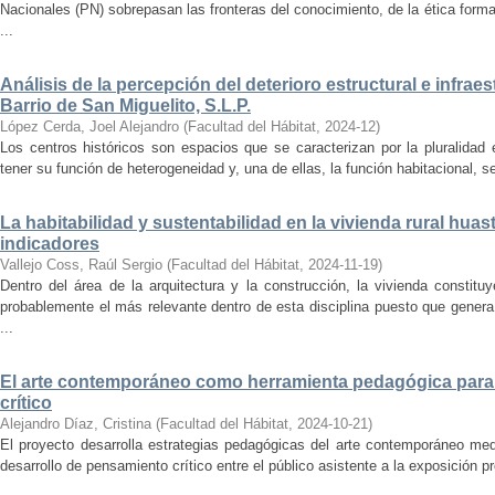
Nacionales (PN) sobrepasan las fronteras del conocimiento, de la ética forma
...
Análisis de la percepción del deterioro estructural e infrae
Barrio de San Miguelito, S.L.P.
López Cerda, Joel Alejandro
(
Facultad del Hábitat
,
2024-12
)
Los centros históricos son espacios que se caracterizan por la pluralidad
tener su función de heterogeneidad y, una de ellas, la función habitacional, se
La habitabilidad y sustentabilidad en la vivienda rural hua
indicadores
Vallejo Coss, Raúl Sergio
(
Facultad del Hábitat
,
2024-11-19
)
Dentro del área de la arquitectura y la construcción, la vivienda constit
probablemente el más relevante dentro de esta disciplina puesto que genera
...
El arte contemporáneo como herramienta pedagógica para 
crítico
Alejandro Díaz, Cristina
(
Facultad del Hábitat
,
2024-10-21
)
El proyecto desarrolla estrategias pedagógicas del arte contemporáneo med
desarrollo de pensamiento crítico entre el público asistente a la exposición p