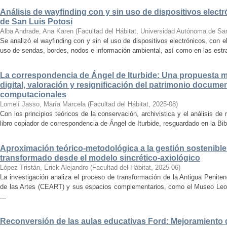
Análisis de wayfinding con y sin uso de dispositivos electr
de San Luis Potosí
Alba Andrade, Ana Karen
(
Facultad del Hábitat, Universidad Autónoma de Sa
Se analizó el wayfinding con y sin el uso de dispositivos electrónicos, con e
uso de sendas, bordes, nodos e información ambiental, así como en las estrat
La correspondencia de Ángel de Iturbide: Una propuesta 
digital, valoración y resignificación del patrimonio docume
computacionales
Lomelí Jasso, María Marcela
(
Facultad del Hábitat
,
2025-08
)
Con los principios teóricos de la conservación, archivistica y el análisis d
libro copiador de correspondencia de Ángel de Iturbide, resguardado en la Bib
Aproximación teórico-metodológica a la gestión sostenibl
transformado desde el modelo sincrético-axiológico
López Tristán, Erick Alejandro
(
Facultad del Hábitat
,
2025-06
)
La investigación analiza el proceso de transformación de la Antigua Penite
de las Artes (CEART) y sus espacios complementarios, como el Museo Leonor
...
Reconversión de las aulas educativas Ford: Mejoramiento d