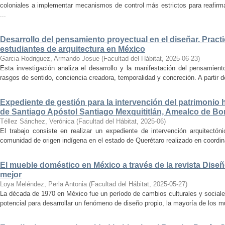
coloniales a implementar mecanismos de control más estrictos para reafirmar 
...
Desarrollo del pensamiento proyectual en el diseñar. Pract
estudiantes de arquitectura en México
Garcia Rodriguez, Armando Josue
(
Facultad del Hábitat
,
2025-06-23
)
Esta investigación analiza el desarrollo y la manifestación del pensamient
rasgos de sentido, conciencia creadora, temporalidad y concreción. A partir de 
Expediente de gestión para la intervención del patrimonio 
de Santiago Apóstol Santiago Mexquititlán, Amealco de Bon
Téllez Sánchez, Verónica
(
Facultad del Hábitat
,
2025-06
)
El trabajo consiste en realizar un expediente de intervención arquitectón
comunidad de origen indígena en el estado de Querétaro realizado en coordin
El mueble doméstico en México a través de la revista Diseñ
mejor
Loya Meléndez, Perla Antonia
(
Facultad del Hábitat
,
2025-05-27
)
La década de 1970 en México fue un período de cambios culturales y sociale
potencial para desarrollar un fenómeno de diseño propio, la mayoría de los m