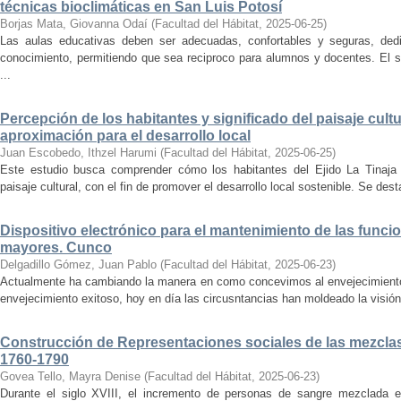
técnicas bioclimáticas en San Luis Potosí
Borjas Mata, Giovanna Odaí
(
Facultad del Hábitat
,
2025-06-25
)
Las aulas educativas deben ser adecuadas, confortables y seguras, dedic
conocimiento, permitiendo que sea reciproco para alumnos y docentes. El s
...
Percepción de los habitantes y significado del paisaje cultu
aproximación para el desarrollo local
Juan Escobedo, Ithzel Harumi
(
Facultad del Hábitat
,
2025-06-25
)
Este estudio busca comprender cómo los habitantes del Ejido La Tinaja p
paisaje cultural, con el fin de promover el desarrollo local sostenible. Se des
Dispositivo electrónico para el mantenimiento de las funci
mayores. Cunco
Delgadillo Gómez, Juan Pablo
(
Facultad del Hábitat
,
2025-06-23
)
Actualmente ha cambiando la manera en como concevimos al envejecimiento
envejecimiento exitoso, hoy en día las circusntancias han moldeado la visión
Construcción de Representaciones sociales de las mezclas
1760-1790
Govea Tello, Mayra Denise
(
Facultad del Hábitat
,
2025-06-23
)
Durante el siglo XVIII, el incremento de personas de sangre mezclada e