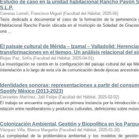
Estudio de caso en la unidad habitacional Rancho Pavón 
S.L.P.
Carreras Lomelí, Francisco Miguel
(
Facultad del Hábitat
,
2025-06
)
Tesis dedicada a documentar el caso de la formación de la pertenencia g
Habitacional Rancho Pavón ubicada en el municipio de Soledad de Gracian
una ...
El paisaje cultural de Mérida – Izamal – Valladolid: Herencia
transformaciones en el tiempo. Un análisis relacional del si
Riojas Paz, Sofía
(
Facultad del Hábitat
,
2025-04-01
)
La investigación se centra en la configuración del paisaje cultural del eje Mé
interrelación a lo largo de esta vía de comunicación desde épocas ancestrales
Identidades sonoras: representaciones a partir del consum
Spotify México (2013-2023)
Cervantes Martínez, Jalil Felipe
(
Facultad del Hábitat
,
2025-02-02
)
El trabajo se encuentra organizado en primera instancia por la introducción 
relación entre neoliberalismo y productos culturales, definiciones sobre música
Colonización Ambiental, Gestión y Biopolítica en los Parq
Vázquez Villa, Blanca Margarita
(
Facultad del Hábitat
,
2025-01-28
)
La complejidad de la problemática ambiental y los modelos de gestión 