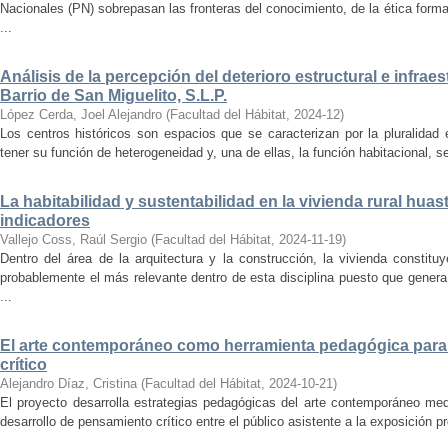
Nacionales (PN) sobrepasan las fronteras del conocimiento, de la ética forma
...
Análisis de la percepción del deterioro estructural e infrae
Barrio de San Miguelito, S.L.P.
López Cerda, Joel Alejandro
(
Facultad del Hábitat
,
2024-12
)
Los centros históricos son espacios que se caracterizan por la pluralidad
tener su función de heterogeneidad y, una de ellas, la función habitacional, se
La habitabilidad y sustentabilidad en la vivienda rural hua
indicadores
Vallejo Coss, Raúl Sergio
(
Facultad del Hábitat
,
2024-11-19
)
Dentro del área de la arquitectura y la construcción, la vivienda constit
probablemente el más relevante dentro de esta disciplina puesto que genera
...
El arte contemporáneo como herramienta pedagógica para 
crítico
Alejandro Díaz, Cristina
(
Facultad del Hábitat
,
2024-10-21
)
El proyecto desarrolla estrategias pedagógicas del arte contemporáneo med
desarrollo de pensamiento crítico entre el público asistente a la exposición p