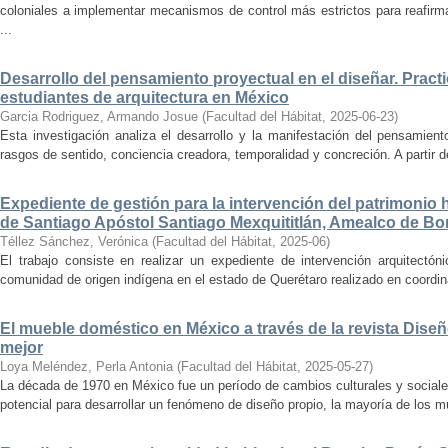
coloniales a implementar mecanismos de control más estrictos para reafirmar 
...
Desarrollo del pensamiento proyectual en el diseñar. Pract
estudiantes de arquitectura en México
Garcia Rodriguez, Armando Josue
(
Facultad del Hábitat
,
2025-06-23
)
Esta investigación analiza el desarrollo y la manifestación del pensamient
rasgos de sentido, conciencia creadora, temporalidad y concreción. A partir de 
Expediente de gestión para la intervención del patrimonio 
de Santiago Apóstol Santiago Mexquititlán, Amealco de Bon
Téllez Sánchez, Verónica
(
Facultad del Hábitat
,
2025-06
)
El trabajo consiste en realizar un expediente de intervención arquitectón
comunidad de origen indígena en el estado de Querétaro realizado en coordin
El mueble doméstico en México a través de la revista Diseñ
mejor
Loya Meléndez, Perla Antonia
(
Facultad del Hábitat
,
2025-05-27
)
La década de 1970 en México fue un período de cambios culturales y sociale
potencial para desarrollar un fenómeno de diseño propio, la mayoría de los m