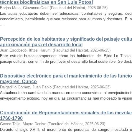
técnicas bioclimáticas en San Luis Potosí
Borjas Mata, Giovanna Odaí
(
Facultad del Hábitat
,
2025-06-25
)
Las aulas educativas deben ser adecuadas, confortables y seguras, dedic
conocimiento, permitiendo que sea reciproco para alumnos y docentes. El s
...
Percepción de los habitantes y significado del paisaje cultu
aproximación para el desarrollo local
Juan Escobedo, Ithzel Harumi
(
Facultad del Hábitat
,
2025-06-25
)
Este estudio busca comprender cómo los habitantes del Ejido La Tinaja p
paisaje cultural, con el fin de promover el desarrollo local sostenible. Se des
Dispositivo electrónico para el mantenimiento de las funci
mayores. Cunco
Delgadillo Gómez, Juan Pablo
(
Facultad del Hábitat
,
2025-06-23
)
Actualmente ha cambiando la manera en como concevimos al envejecimiento
envejecimiento exitoso, hoy en día las circusntancias han moldeado la visión
Construcción de Representaciones sociales de las mezclas
1760-1790
Govea Tello, Mayra Denise
(
Facultad del Hábitat
,
2025-06-23
)
Durante el siglo XVIII, el incremento de personas de sangre mezclada e