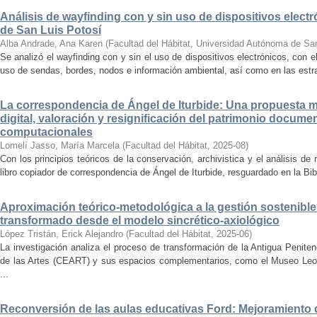
Análisis de wayfinding con y sin uso de dispositivos electr
de San Luis Potosí
Alba Andrade, Ana Karen
(
Facultad del Hábitat, Universidad Autónoma de Sa
Se analizó el wayfinding con y sin el uso de dispositivos electrónicos, con e
uso de sendas, bordes, nodos e información ambiental, así como en las estrat
La correspondencia de Ángel de Iturbide: Una propuesta 
digital, valoración y resignificación del patrimonio docume
computacionales
Lomelí Jasso, María Marcela
(
Facultad del Hábitat
,
2025-08
)
Con los principios teóricos de la conservación, archivistica y el análisis d
libro copiador de correspondencia de Ángel de Iturbide, resguardado en la Bib
Aproximación teórico-metodológica a la gestión sostenibl
transformado desde el modelo sincrético-axiológico
López Tristán, Erick Alejandro
(
Facultad del Hábitat
,
2025-06
)
La investigación analiza el proceso de transformación de la Antigua Penite
de las Artes (CEART) y sus espacios complementarios, como el Museo Leonor
...
Reconversión de las aulas educativas Ford: Mejoramiento d