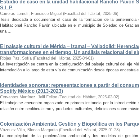
Estudio de caso en la unidad habitacional Rancho Pavón 
S.L.P.
Carreras Lomelí, Francisco Miguel
(
Facultad del Hábitat
,
2025-06
)
Tesis dedicada a documentar el caso de la formación de la pertenencia g
Habitacional Rancho Pavón ubicada en el municipio de Soledad de Gracian
una ...
El paisaje cultural de Mérida – Izamal – Valladolid: Herencia
transformaciones en el tiempo. Un análisis relacional del si
Riojas Paz, Sofía
(
Facultad del Hábitat
,
2025-04-01
)
La investigación se centra en la configuración del paisaje cultural del eje Mé
interrelación a lo largo de esta vía de comunicación desde épocas ancestrales
Identidades sonoras: representaciones a partir del consum
Spotify México (2013-2023)
Cervantes Martínez, Jalil Felipe
(
Facultad del Hábitat
,
2025-02-02
)
El trabajo se encuentra organizado en primera instancia por la introducción 
relación entre neoliberalismo y productos culturales, definiciones sobre música
Colonización Ambiental, Gestión y Biopolítica en los Parq
Vázquez Villa, Blanca Margarita
(
Facultad del Hábitat
,
2025-01-28
)
La complejidad de la problemática ambiental y los modelos de gestión 