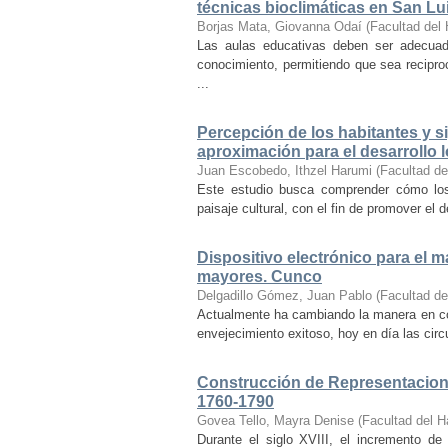
técnicas bioclimáticas en San Lu
Borjas Mata, Giovanna Odaí
(
Facultad del 
Las aulas educativas deben ser adecuada
conocimiento, permitiendo que sea recipr
...
Percepción de los habitantes y sig
aproximación para el desarrollo l
Juan Escobedo, Ithzel Harumi
(
Facultad de
Este estudio busca comprender cómo los 
paisaje cultural, con el fin de promover el 
Dispositivo electrónico para el 
mayores. Cunco
Delgadillo Gómez, Juan Pablo
(
Facultad de
Actualmente ha cambiando la manera en co
envejecimiento exitoso, hoy en día las cir
Construcción de Representacione
1760-1790
Govea Tello, Mayra Denise
(
Facultad del H
Durante el siglo XVIII, el incremento d