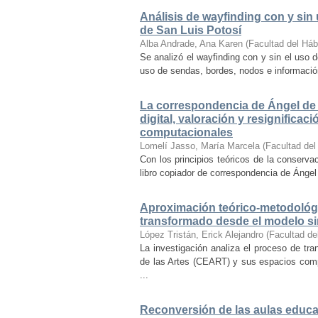
Análisis de wayfinding con y sin 
de San Luis Potosí
Alba Andrade, Ana Karen
(
Facultad del Háb
Se analizó el wayfinding con y sin el uso d
uso de sendas, bordes, nodos e información 
La correspondencia de Ángel de 
digital, valoración y resignifica
computacionales
Lomelí Jasso, María Marcela
(
Facultad del
Con los principios teóricos de la conservac
libro copiador de correspondencia de Ángel 
Aproximación teórico-metodológi
transformado desde el modelo si
López Tristán, Erick Alejandro
(
Facultad de
La investigación analiza el proceso de tra
de las Artes (CEART) y sus espacios comp
...
Reconversión de las aulas educa