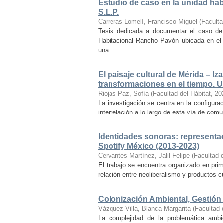
Estudio de caso en la unidad ha
S.L.P.
Carreras Lomelí, Francisco Miguel
(
Faculta
Tesis dedicada a documentar el caso de 
Habitacional Rancho Pavón ubicada en el 
una ...
El paisaje cultural de Mérida – Iz
transformaciones en el tiempo. Un
Riojas Paz, Sofía
(
Facultad del Hábitat
,
20
La investigación se centra en la configuraci
interrelación a lo largo de esta vía de com
Identidades sonoras: representac
Spotify México (2013-2023)
Cervantes Martínez, Jalil Felipe
(
Facultad d
El trabajo se encuentra organizado en prim
relación entre neoliberalismo y productos cu
Colonización Ambiental, Gestión 
Vázquez Villa, Blanca Margarita
(
Facultad 
La complejidad de la problemática ambi