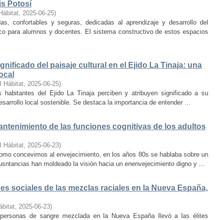
is Potosí
Hábitat
,
2025-06-25
)
s, confortables y seguras, dedicadas al aprendizaje y desarrollo del
oco para alumnos y docentes. El sistema constructivo de estos espacios
nificado del paisaje cultural en el Ejido La Tinaja: una
ocal
l Hábitat
,
2025-06-25
)
habitantes del Ejido La Tinaja perciben y atribuyen significado a su
desarrollo local sostenible. Se destaca la importancia de entender ...
mantenimiento de las funciones cognitivas de los adultos
l Hábitat
,
2025-06-23
)
mo concevimos al envejecimiento, en los años 80s se hablaba sobre un
cusntancias han moldeado la visión hacia un enenvejecimiento digno y ...
s sociales de las mezclas raciales en la Nueva España,
ábitat
,
2025-06-23
)
e personas de sangre mezclada en la Nueva España llevó a las élites