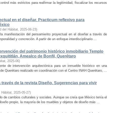
trol más estrictos para reafirmar la legitimidad, fiscalizar los recursos
ctual en el diseñar. Practicum reflexivo para
éxico
d del Hábitat
,
2025-06-23
)
y la manifestación del pensamiento proyectual en el diseñar a través de
oralidad y concreción. A partir de un enfoque interdisciplinario ...
ervención del patrimonio histórico inmobiliario Templo
quititlán, Amealco de Bonfil, Querétaro
itat
,
2025-06
)
iente de intervención arquitectónica para un inmueble histórico en una
de Querétaro realizado en coordinación con el Centro INAH Querétaro, ...
través de la revista Diseño. Sugerencias para vivir
 Hábitat
,
2025-05-27
)
o de cambios culturales y sociales. Aunque se creía que México tenía el
diseño propio, la mayoría de los muebles y objetos de diseño más ...