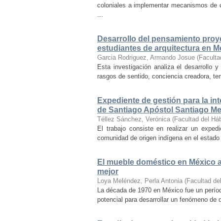
coloniales a implementar mecanismos de con
...
Desarrollo del pensamiento proye
estudiantes de arquitectura en M
Garcia Rodriguez, Armando Josue
(
Faculta
Esta investigación analiza el desarrollo 
rasgos de sentido, conciencia creadora, temp
Expediente de gestión para la int
de Santiago Apóstol Santiago Mex
Téllez Sánchez, Verónica
(
Facultad del Háb
El trabajo consiste en realizar un exped
comunidad de origen indígena en el estado 
El mueble doméstico en México a 
mejor
Loya Meléndez, Perla Antonia
(
Facultad del
La década de 1970 en México fue un períod
potencial para desarrollar un fenómeno de 