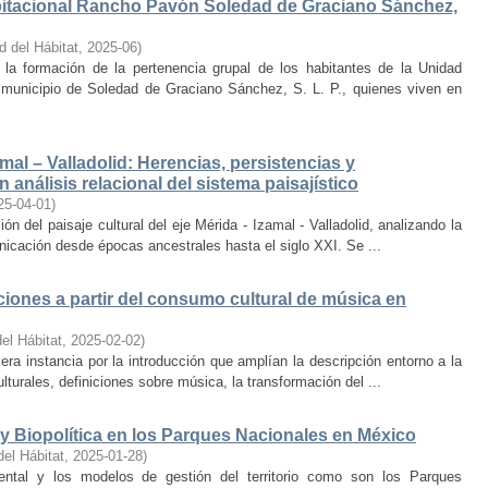
bitacional Rancho Pavón Soledad de Graciano Sánchez,
d del Hábitat
,
2025-06
)
la formación de la pertenencia grupal de los habitantes de la Unidad
municipio de Soledad de Graciano Sánchez, S. L. P., quienes viven en
amal – Valladolid: Herencias, persistencias y
 análisis relacional del sistema paisajístico
25-04-01
)
ón del paisaje cultural del eje Mérida - Izamal - Valladolid, analizando la
unicación desde épocas ancestrales hasta el siglo XXI. Se ...
iones a partir del consumo cultural de música en
el Hábitat
,
2025-02-02
)
era instancia por la introducción que amplían la descripción entorno a la
lturales, definiciones sobre música, la transformación del ...
y Biopolítica en los Parques Nacionales en México
del Hábitat
,
2025-01-28
)
ental y los modelos de gestión del territorio como son los Parques