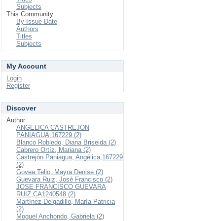
Subjects
This Community
By Issue Date
Authors
Titles
Subjects
My Account
Login
Register
Discover
Author
ANGELICA CASTREJON
PANIAGUA;167229 (2)
Blanco Robledo, Diana Briseida (2)
Cabrero Ortíz, Mariana (2)
Castrejón Paniagua, Angélica;167229
(2)
Govea Tello, Mayra Denise (2)
Guevara Ruiz, José Francisco (2)
JOSE FRANCISCO GUEVARA
RUIZ;CA1240548 (2)
Martínez Delgadillo, María Patricia
(2)
Moguel Anchondo, Gabriela (2)