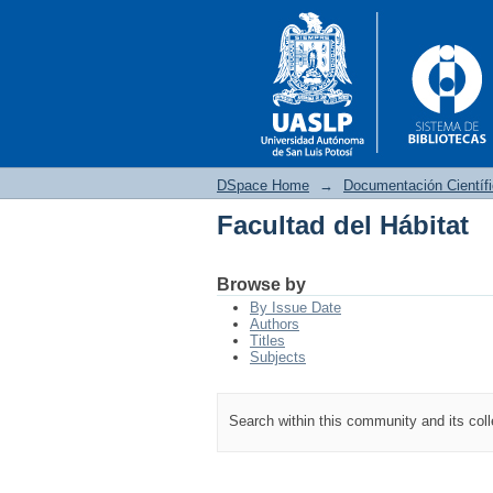
DSpace Home
→
Documentación Científ
Facultad del Hábitat
Facultad del Hábitat
Browse by
By Issue Date
Authors
Titles
Subjects
Search within this community and its col