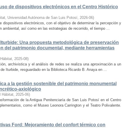
uso de dispositivos electrónicos en el Centro Histórico
itat, Universidad Autónoma de San Luis Potosí
,
2026-06
)
e dispositivos electrónicos, con el objetivo de determinar la percepción y
ambiental, así como en las estrategias de recorrido, el tiempo ...
Iturbide: Una propuesta metodológica de preservación
ción del patrimonio documental, mediante herramientas
 Hábitat
,
2025-08
)
ión, archivistica y el análisis de redes se realiza una aproximación a un
de Iturbide, resguardado en la Biblioteca Ricardo B. Anaya en ...
ca a la gestión sostenible del patrimonio monumental
ncrético-axiológico
l Hábitat
,
2025-06
)
nsformación de la Antigua Penitenciaría de San Luis Potosí en el Centro
lementarios, como el Museo Leonora Carrington y el Teatro Polivalente.
tivas Ford: Mejoramiento del confort térmico con