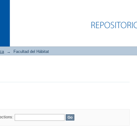
ica
→
Facultad del Hábitat
lections: