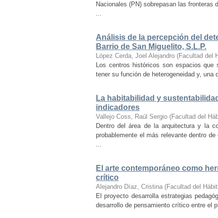
Nacionales (PN) sobrepasan las fronteras d
...
Análisis de la percepción del dete
Barrio de San Miguelito, S.L.P.
López Cerda, Joel Alejandro
(
Facultad del 
Los centros históricos son espacios que s
tener su función de heterogeneidad y, una de
La habitabilidad y sustentabilida
indicadores
Vallejo Coss, Raúl Sergio
(
Facultad del Háb
Dentro del área de la arquitectura y la c
probablemente el más relevante dentro de 
...
El arte contemporáneo como herr
crítico
Alejandro Díaz, Cristina
(
Facultad del Hábit
El proyecto desarrolla estrategias pedag
desarrollo de pensamiento crítico entre el 