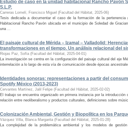
Estudio de caso en la unidad habitacional Rancho Pavón 
S.L.P.
Carreras Lomelí, Francisco Miguel
(
Facultad del Hábitat
,
2025-06
)
Tesis dedicada a documentar el caso de la formación de la pertenencia g
Habitacional Rancho Pavón ubicada en el municipio de Soledad de Gracian
una ...
El paisaje cultural de Mérida – Izamal – Valladolid: Herencia
transformaciones en el tiempo. Un análisis relacional del si
Riojas Paz, Sofía
(
Facultad del Hábitat
,
2025-04-01
)
La investigación se centra en la configuración del paisaje cultural del eje Mé
interrelación a lo largo de esta vía de comunicación desde épocas ancestrales
Identidades sonoras: representaciones a partir del consum
Spotify México (2013-2023)
Cervantes Martínez, Jalil Felipe
(
Facultad del Hábitat
,
2025-02-02
)
El trabajo se encuentra organizado en primera instancia por la introducción 
relación entre neoliberalismo y productos culturales, definiciones sobre música
Colonización Ambiental, Gestión y Biopolítica en los Parq
Vázquez Villa, Blanca Margarita
(
Facultad del Hábitat
,
2025-01-28
)
La complejidad de la problemática ambiental y los modelos de gestión 