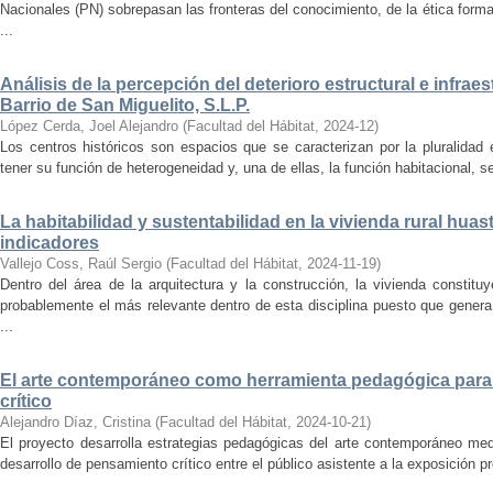
Nacionales (PN) sobrepasan las fronteras del conocimiento, de la ética forma
...
Análisis de la percepción del deterioro estructural e infrae
Barrio de San Miguelito, S.L.P.
López Cerda, Joel Alejandro
(
Facultad del Hábitat
,
2024-12
)
Los centros históricos son espacios que se caracterizan por la pluralidad
tener su función de heterogeneidad y, una de ellas, la función habitacional, se
La habitabilidad y sustentabilidad en la vivienda rural hua
indicadores
Vallejo Coss, Raúl Sergio
(
Facultad del Hábitat
,
2024-11-19
)
Dentro del área de la arquitectura y la construcción, la vivienda constit
probablemente el más relevante dentro de esta disciplina puesto que genera
...
El arte contemporáneo como herramienta pedagógica para 
crítico
Alejandro Díaz, Cristina
(
Facultad del Hábitat
,
2024-10-21
)
El proyecto desarrolla estrategias pedagógicas del arte contemporáneo med
desarrollo de pensamiento crítico entre el público asistente a la exposición p