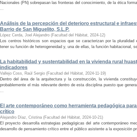
Nacionales (PN) sobrepasan las fronteras del conocimiento, de la ética forma
...
Análisis de la percepción del deterioro estructural e infrae
Barrio de San Miguelito, S.L.P.
López Cerda, Joel Alejandro
(
Facultad del Hábitat
,
2024-12
)
Los centros históricos son espacios que se caracterizan por la pluralidad
tener su función de heterogeneidad y, una de ellas, la función habitacional, se
La habitabilidad y sustentabilidad en la vivienda rural hua
indicadores
Vallejo Coss, Raúl Sergio
(
Facultad del Hábitat
,
2024-11-19
)
Dentro del área de la arquitectura y la construcción, la vivienda constit
probablemente el más relevante dentro de esta disciplina puesto que genera
...
El arte contemporáneo como herramienta pedagógica para 
crítico
Alejandro Díaz, Cristina
(
Facultad del Hábitat
,
2024-10-21
)
El proyecto desarrolla estrategias pedagógicas del arte contemporáneo med
desarrollo de pensamiento crítico entre el público asistente a la exposición p