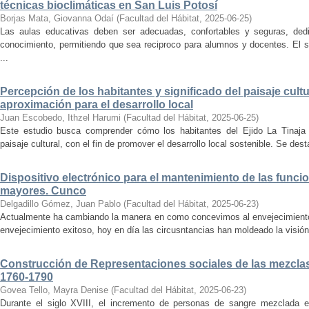
técnicas bioclimáticas en San Luis Potosí
Borjas Mata, Giovanna Odaí
(
Facultad del Hábitat
,
2025-06-25
)
Las aulas educativas deben ser adecuadas, confortables y seguras, dedic
conocimiento, permitiendo que sea reciproco para alumnos y docentes. El s
...
Percepción de los habitantes y significado del paisaje cultu
aproximación para el desarrollo local
Juan Escobedo, Ithzel Harumi
(
Facultad del Hábitat
,
2025-06-25
)
Este estudio busca comprender cómo los habitantes del Ejido La Tinaja p
paisaje cultural, con el fin de promover el desarrollo local sostenible. Se des
Dispositivo electrónico para el mantenimiento de las funci
mayores. Cunco
Delgadillo Gómez, Juan Pablo
(
Facultad del Hábitat
,
2025-06-23
)
Actualmente ha cambiando la manera en como concevimos al envejecimiento
envejecimiento exitoso, hoy en día las circusntancias han moldeado la visión
Construcción de Representaciones sociales de las mezclas
1760-1790
Govea Tello, Mayra Denise
(
Facultad del Hábitat
,
2025-06-23
)
Durante el siglo XVIII, el incremento de personas de sangre mezclada e