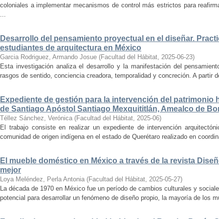
coloniales a implementar mecanismos de control más estrictos para reafirmar 
...
Desarrollo del pensamiento proyectual en el diseñar. Pract
estudiantes de arquitectura en México
Garcia Rodriguez, Armando Josue
(
Facultad del Hábitat
,
2025-06-23
)
Esta investigación analiza el desarrollo y la manifestación del pensamient
rasgos de sentido, conciencia creadora, temporalidad y concreción. A partir de 
Expediente de gestión para la intervención del patrimonio 
de Santiago Apóstol Santiago Mexquititlán, Amealco de Bon
Téllez Sánchez, Verónica
(
Facultad del Hábitat
,
2025-06
)
El trabajo consiste en realizar un expediente de intervención arquitectón
comunidad de origen indígena en el estado de Querétaro realizado en coordin
El mueble doméstico en México a través de la revista Diseñ
mejor
Loya Meléndez, Perla Antonia
(
Facultad del Hábitat
,
2025-05-27
)
La década de 1970 en México fue un período de cambios culturales y sociale
potencial para desarrollar un fenómeno de diseño propio, la mayoría de los m