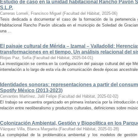
Estudio de caso en la unidad habitacional Rancho Pavón 
S.L.P.
Carreras Lomelí, Francisco Miguel
(
Facultad del Hábitat
,
2025-06
)
Tesis dedicada a documentar el caso de la formación de la pertenencia g
Habitacional Rancho Pavón ubicada en el municipio de Soledad de Gracian
una ...
El paisaje cultural de Mérida – Izamal – Valladolid: Herencia
transformaciones en el tiempo. Un análisis relacional del si
Riojas Paz, Sofía
(
Facultad del Hábitat
,
2025-04-01
)
La investigación se centra en la configuración del paisaje cultural del eje Mé
interrelación a lo largo de esta vía de comunicación desde épocas ancestrales
Identidades sonoras: representaciones a partir del consum
Spotify México (2013-2023)
Cervantes Martínez, Jalil Felipe
(
Facultad del Hábitat
,
2025-02-02
)
El trabajo se encuentra organizado en primera instancia por la introducción 
relación entre neoliberalismo y productos culturales, definiciones sobre música
Colonización Ambiental, Gestión y Biopolítica en los Parq
Vázquez Villa, Blanca Margarita
(
Facultad del Hábitat
,
2025-01-28
)
La complejidad de la problemática ambiental y los modelos de gestión 