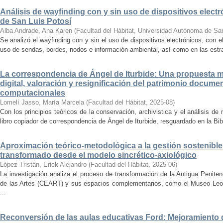
Análisis de wayfinding con y sin uso de dispositivos electr
de San Luis Potosí
Alba Andrade, Ana Karen
(
Facultad del Hábitat, Universidad Autónoma de Sa
Se analizó el wayfinding con y sin el uso de dispositivos electrónicos, con e
uso de sendas, bordes, nodos e información ambiental, así como en las estrat
La correspondencia de Ángel de Iturbide: Una propuesta 
digital, valoración y resignificación del patrimonio docume
computacionales
Lomelí Jasso, María Marcela
(
Facultad del Hábitat
,
2025-08
)
Con los principios teóricos de la conservación, archivistica y el análisis d
libro copiador de correspondencia de Ángel de Iturbide, resguardado en la Bib
Aproximación teórico-metodológica a la gestión sostenibl
transformado desde el modelo sincrético-axiológico
López Tristán, Erick Alejandro
(
Facultad del Hábitat
,
2025-06
)
La investigación analiza el proceso de transformación de la Antigua Penite
de las Artes (CEART) y sus espacios complementarios, como el Museo Leonor
...
Reconversión de las aulas educativas Ford: Mejoramiento d