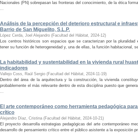
Nacionales (PN) sobrepasan las fronteras del conocimiento, de la ética forma
...
Análisis de la percepción del deterioro estructural e infrae
Barrio de San Miguelito, S.L.P.
López Cerda, Joel Alejandro
(
Facultad del Hábitat
,
2024-12
)
Los centros históricos son espacios que se caracterizan por la pluralidad
tener su función de heterogeneidad y, una de ellas, la función habitacional, se
La habitabilidad y sustentabilidad en la vivienda rural hua
indicadores
Vallejo Coss, Raúl Sergio
(
Facultad del Hábitat
,
2024-11-19
)
Dentro del área de la arquitectura y la construcción, la vivienda constit
probablemente el más relevante dentro de esta disciplina puesto que genera
...
El arte contemporáneo como herramienta pedagógica para 
crítico
Alejandro Díaz, Cristina
(
Facultad del Hábitat
,
2024-10-21
)
El proyecto desarrolla estrategias pedagógicas del arte contemporáneo med
desarrollo de pensamiento crítico entre el público asistente a la exposición p