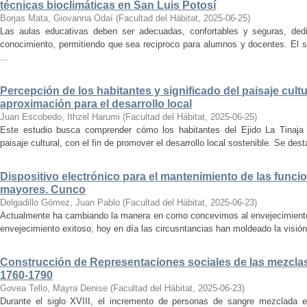
técnicas bioclimáticas en San Luis Potosí
Borjas Mata, Giovanna Odaí
(
Facultad del Hábitat
,
2025-06-25
)
Las aulas educativas deben ser adecuadas, confortables y seguras, dedic
conocimiento, permitiendo que sea reciproco para alumnos y docentes. El s
...
Percepción de los habitantes y significado del paisaje cultu
aproximación para el desarrollo local
Juan Escobedo, Ithzel Harumi
(
Facultad del Hábitat
,
2025-06-25
)
Este estudio busca comprender cómo los habitantes del Ejido La Tinaja p
paisaje cultural, con el fin de promover el desarrollo local sostenible. Se des
Dispositivo electrónico para el mantenimiento de las funci
mayores. Cunco
Delgadillo Gómez, Juan Pablo
(
Facultad del Hábitat
,
2025-06-23
)
Actualmente ha cambiando la manera en como concevimos al envejecimiento
envejecimiento exitoso, hoy en día las circusntancias han moldeado la visión
Construcción de Representaciones sociales de las mezclas
1760-1790
Govea Tello, Mayra Denise
(
Facultad del Hábitat
,
2025-06-23
)
Durante el siglo XVIII, el incremento de personas de sangre mezclada e