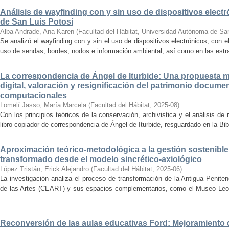
Análisis de wayfinding con y sin uso de dispositivos electr
de San Luis Potosí
Alba Andrade, Ana Karen
(
Facultad del Hábitat, Universidad Autónoma de Sa
Se analizó el wayfinding con y sin el uso de dispositivos electrónicos, con e
uso de sendas, bordes, nodos e información ambiental, así como en las estrat
La correspondencia de Ángel de Iturbide: Una propuesta 
digital, valoración y resignificación del patrimonio docume
computacionales
Lomelí Jasso, María Marcela
(
Facultad del Hábitat
,
2025-08
)
Con los principios teóricos de la conservación, archivistica y el análisis d
libro copiador de correspondencia de Ángel de Iturbide, resguardado en la Bib
Aproximación teórico-metodológica a la gestión sostenibl
transformado desde el modelo sincrético-axiológico
López Tristán, Erick Alejandro
(
Facultad del Hábitat
,
2025-06
)
La investigación analiza el proceso de transformación de la Antigua Penite
de las Artes (CEART) y sus espacios complementarios, como el Museo Leonor
...
Reconversión de las aulas educativas Ford: Mejoramiento d