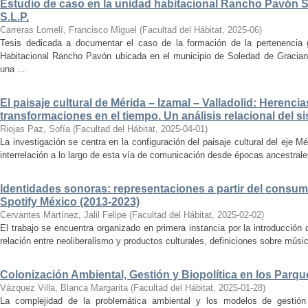
Estudio de caso en la unidad habitacional Rancho Pavón 
S.L.P.
Carreras Lomelí, Francisco Miguel
(
Facultad del Hábitat
,
2025-06
)
Tesis dedicada a documentar el caso de la formación de la pertenencia g
Habitacional Rancho Pavón ubicada en el municipio de Soledad de Gracian
una ...
El paisaje cultural de Mérida – Izamal – Valladolid: Herencia
transformaciones en el tiempo. Un análisis relacional del si
Riojas Paz, Sofía
(
Facultad del Hábitat
,
2025-04-01
)
La investigación se centra en la configuración del paisaje cultural del eje Mé
interrelación a lo largo de esta vía de comunicación desde épocas ancestrales
Identidades sonoras: representaciones a partir del consum
Spotify México (2013-2023)
Cervantes Martínez, Jalil Felipe
(
Facultad del Hábitat
,
2025-02-02
)
El trabajo se encuentra organizado en primera instancia por la introducción 
relación entre neoliberalismo y productos culturales, definiciones sobre música
Colonización Ambiental, Gestión y Biopolítica en los Parq
Vázquez Villa, Blanca Margarita
(
Facultad del Hábitat
,
2025-01-28
)
La complejidad de la problemática ambiental y los modelos de gestión 