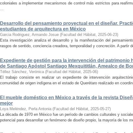
coloniales a implementar mecanismos de control más estrictos para reafirmar 
...
Desarrollo del pensamiento proyectual en el diseñar. Pract
estudiantes de arquitectura en México
Garcia Rodriguez, Armando Josue
(
Facultad del Hábitat
,
2025-06-23
)
Esta investigación analiza el desarrollo y la manifestación del pensamient
rasgos de sentido, conciencia creadora, temporalidad y concreción. A partir de 
Expediente de gestión para la intervención del patrimonio 
de Santiago Apóstol Santiago Mexquititlán, Amealco de Bon
Téllez Sánchez, Verónica
(
Facultad del Hábitat
,
2025-06
)
El trabajo consiste en realizar un expediente de intervención arquitectón
comunidad de origen indígena en el estado de Querétaro realizado en coordin
El mueble doméstico en México a través de la revista Diseñ
mejor
Loya Meléndez, Perla Antonia
(
Facultad del Hábitat
,
2025-05-27
)
La década de 1970 en México fue un período de cambios culturales y sociale
potencial para desarrollar un fenómeno de diseño propio, la mayoría de los m