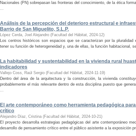
Nacionales (PN) sobrepasan las fronteras del conocimiento, de la ética forma
...
Análisis de la percepción del deterioro estructural e infrae
Barrio de San Miguelito, S.L.P.
López Cerda, Joel Alejandro
(
Facultad del Hábitat
,
2024-12
)
Los centros históricos son espacios que se caracterizan por la pluralidad
tener su función de heterogeneidad y, una de ellas, la función habitacional, se
La habitabilidad y sustentabilidad en la vivienda rural hua
indicadores
Vallejo Coss, Raúl Sergio
(
Facultad del Hábitat
,
2024-11-19
)
Dentro del área de la arquitectura y la construcción, la vivienda constit
probablemente el más relevante dentro de esta disciplina puesto que genera
...
El arte contemporáneo como herramienta pedagógica para 
crítico
Alejandro Díaz, Cristina
(
Facultad del Hábitat
,
2024-10-21
)
El proyecto desarrolla estrategias pedagógicas del arte contemporáneo med
desarrollo de pensamiento crítico entre el público asistente a la exposición p