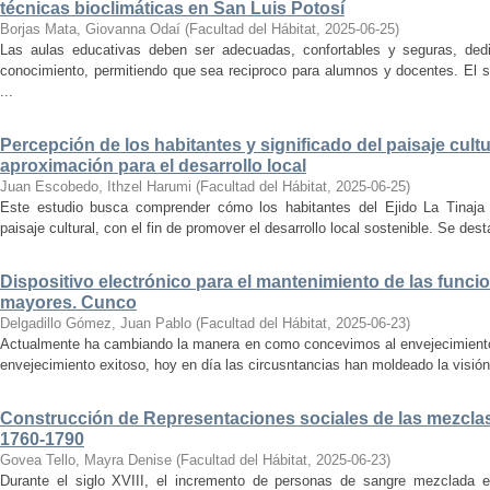
técnicas bioclimáticas en San Luis Potosí
Borjas Mata, Giovanna Odaí
(
Facultad del Hábitat
,
2025-06-25
)
Las aulas educativas deben ser adecuadas, confortables y seguras, dedic
conocimiento, permitiendo que sea reciproco para alumnos y docentes. El s
...
Percepción de los habitantes y significado del paisaje cultu
aproximación para el desarrollo local
Juan Escobedo, Ithzel Harumi
(
Facultad del Hábitat
,
2025-06-25
)
Este estudio busca comprender cómo los habitantes del Ejido La Tinaja p
paisaje cultural, con el fin de promover el desarrollo local sostenible. Se des
Dispositivo electrónico para el mantenimiento de las funci
mayores. Cunco
Delgadillo Gómez, Juan Pablo
(
Facultad del Hábitat
,
2025-06-23
)
Actualmente ha cambiando la manera en como concevimos al envejecimiento
envejecimiento exitoso, hoy en día las circusntancias han moldeado la visión
Construcción de Representaciones sociales de las mezclas
1760-1790
Govea Tello, Mayra Denise
(
Facultad del Hábitat
,
2025-06-23
)
Durante el siglo XVIII, el incremento de personas de sangre mezclada e