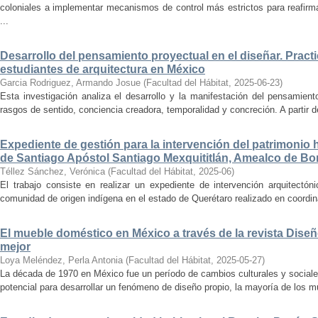
coloniales a implementar mecanismos de control más estrictos para reafirmar 
...
Desarrollo del pensamiento proyectual en el diseñar. Pract
estudiantes de arquitectura en México
Garcia Rodriguez, Armando Josue
(
Facultad del Hábitat
,
2025-06-23
)
Esta investigación analiza el desarrollo y la manifestación del pensamient
rasgos de sentido, conciencia creadora, temporalidad y concreción. A partir de 
Expediente de gestión para la intervención del patrimonio 
de Santiago Apóstol Santiago Mexquititlán, Amealco de Bon
Téllez Sánchez, Verónica
(
Facultad del Hábitat
,
2025-06
)
El trabajo consiste en realizar un expediente de intervención arquitectón
comunidad de origen indígena en el estado de Querétaro realizado en coordin
El mueble doméstico en México a través de la revista Diseñ
mejor
Loya Meléndez, Perla Antonia
(
Facultad del Hábitat
,
2025-05-27
)
La década de 1970 en México fue un período de cambios culturales y sociale
potencial para desarrollar un fenómeno de diseño propio, la mayoría de los m