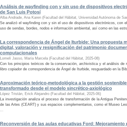
Análisis de wayfinding con y sin uso de dispositivos electr
de San Luis Potosí
Alba Andrade, Ana Karen
(
Facultad del Hábitat, Universidad Autónoma de Sa
Se analizó el wayfinding con y sin el uso de dispositivos electrónicos, con e
uso de sendas, bordes, nodos e información ambiental, así como en las estrat
La correspondencia de Ángel de Iturbide: Una propuesta 
digital, valoración y resignificación del patrimonio docume
computacionales
Lomelí Jasso, María Marcela
(
Facultad del Hábitat
,
2025-08
)
Con los principios teóricos de la conservación, archivistica y el análisis d
libro copiador de correspondencia de Ángel de Iturbide, resguardado en la Bib
Aproximación teórico-metodológica a la gestión sostenibl
transformado desde el modelo sincrético-axiológico
López Tristán, Erick Alejandro
(
Facultad del Hábitat
,
2025-06
)
La investigación analiza el proceso de transformación de la Antigua Penite
de las Artes (CEART) y sus espacios complementarios, como el Museo Leonor
...
Reconversión de las aulas educativas Ford: Mejoramiento d