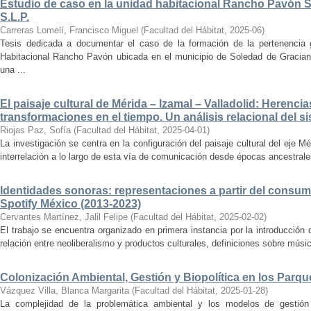
Estudio de caso en la unidad habitacional Rancho Pavón 
S.L.P.
Carreras Lomelí, Francisco Miguel
(
Facultad del Hábitat
,
2025-06
)
Tesis dedicada a documentar el caso de la formación de la pertenencia g
Habitacional Rancho Pavón ubicada en el municipio de Soledad de Gracian
una ...
El paisaje cultural de Mérida – Izamal – Valladolid: Herencia
transformaciones en el tiempo. Un análisis relacional del si
Riojas Paz, Sofía
(
Facultad del Hábitat
,
2025-04-01
)
La investigación se centra en la configuración del paisaje cultural del eje Mé
interrelación a lo largo de esta vía de comunicación desde épocas ancestrales
Identidades sonoras: representaciones a partir del consum
Spotify México (2013-2023)
Cervantes Martínez, Jalil Felipe
(
Facultad del Hábitat
,
2025-02-02
)
El trabajo se encuentra organizado en primera instancia por la introducción 
relación entre neoliberalismo y productos culturales, definiciones sobre música
Colonización Ambiental, Gestión y Biopolítica en los Parq
Vázquez Villa, Blanca Margarita
(
Facultad del Hábitat
,
2025-01-28
)
La complejidad de la problemática ambiental y los modelos de gestión 