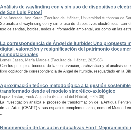
Análisis de wayfinding con y sin uso de dispositivos electr
de San Luis Potosí
Alba Andrade, Ana Karen
(
Facultad del Hábitat, Universidad Autónoma de Sa
Se analizó el wayfinding con y sin el uso de dispositivos electrónicos, con e
uso de sendas, bordes, nodos e información ambiental, así como en las estrat
La correspondencia de Ángel de Iturbide: Una propuesta 
digital, valoración y resignificación del patrimonio docume
computacionales
Lomelí Jasso, María Marcela
(
Facultad del Hábitat
,
2025-08
)
Con los principios teóricos de la conservación, archivistica y el análisis d
libro copiador de correspondencia de Ángel de Iturbide, resguardado en la Bib
Aproximación teórico-metodológica a la gestión sostenibl
transformado desde el modelo sincrético-axiológico
López Tristán, Erick Alejandro
(
Facultad del Hábitat
,
2025-06
)
La investigación analiza el proceso de transformación de la Antigua Penite
de las Artes (CEART) y sus espacios complementarios, como el Museo Leonor
...
Reconversión de las aulas educativas Ford: Mejoramiento d