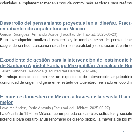
coloniales a implementar mecanismos de control más estrictos para reafirmar 
...
Desarrollo del pensamiento proyectual en el diseñar. Pract
estudiantes de arquitectura en México
Garcia Rodriguez, Armando Josue
(
Facultad del Hábitat
,
2025-06-23
)
Esta investigación analiza el desarrollo y la manifestación del pensamient
rasgos de sentido, conciencia creadora, temporalidad y concreción. A partir de 
Expediente de gestión para la intervención del patrimonio 
de Santiago Apóstol Santiago Mexquititlán, Amealco de Bon
Téllez Sánchez, Verónica
(
Facultad del Hábitat
,
2025-06
)
El trabajo consiste en realizar un expediente de intervención arquitectón
comunidad de origen indígena en el estado de Querétaro realizado en coordin
El mueble doméstico en México a través de la revista Diseñ
mejor
Loya Meléndez, Perla Antonia
(
Facultad del Hábitat
,
2025-05-27
)
La década de 1970 en México fue un período de cambios culturales y sociale
potencial para desarrollar un fenómeno de diseño propio, la mayoría de los m