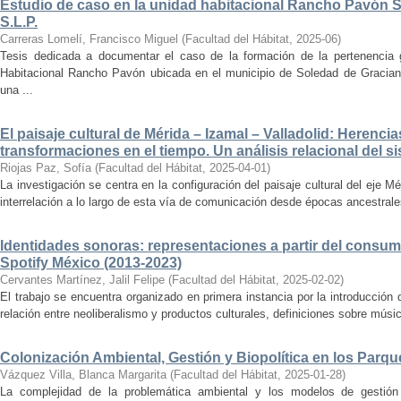
Estudio de caso en la unidad habitacional Rancho Pavón 
S.L.P.
Carreras Lomelí, Francisco Miguel
(
Facultad del Hábitat
,
2025-06
)
Tesis dedicada a documentar el caso de la formación de la pertenencia g
Habitacional Rancho Pavón ubicada en el municipio de Soledad de Gracian
una ...
El paisaje cultural de Mérida – Izamal – Valladolid: Herencia
transformaciones en el tiempo. Un análisis relacional del si
Riojas Paz, Sofía
(
Facultad del Hábitat
,
2025-04-01
)
La investigación se centra en la configuración del paisaje cultural del eje Mé
interrelación a lo largo de esta vía de comunicación desde épocas ancestrales
Identidades sonoras: representaciones a partir del consum
Spotify México (2013-2023)
Cervantes Martínez, Jalil Felipe
(
Facultad del Hábitat
,
2025-02-02
)
El trabajo se encuentra organizado en primera instancia por la introducción 
relación entre neoliberalismo y productos culturales, definiciones sobre música
Colonización Ambiental, Gestión y Biopolítica en los Parq
Vázquez Villa, Blanca Margarita
(
Facultad del Hábitat
,
2025-01-28
)
La complejidad de la problemática ambiental y los modelos de gestión 