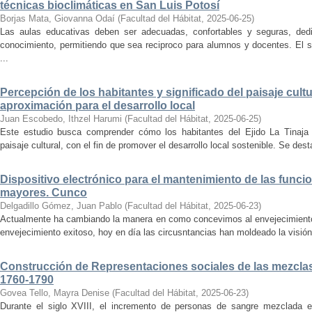
técnicas bioclimáticas en San Luis Potosí
Borjas Mata, Giovanna Odaí
(
Facultad del Hábitat
,
2025-06-25
)
Las aulas educativas deben ser adecuadas, confortables y seguras, dedic
conocimiento, permitiendo que sea reciproco para alumnos y docentes. El s
...
Percepción de los habitantes y significado del paisaje cultu
aproximación para el desarrollo local
Juan Escobedo, Ithzel Harumi
(
Facultad del Hábitat
,
2025-06-25
)
Este estudio busca comprender cómo los habitantes del Ejido La Tinaja p
paisaje cultural, con el fin de promover el desarrollo local sostenible. Se des
Dispositivo electrónico para el mantenimiento de las funci
mayores. Cunco
Delgadillo Gómez, Juan Pablo
(
Facultad del Hábitat
,
2025-06-23
)
Actualmente ha cambiando la manera en como concevimos al envejecimiento
envejecimiento exitoso, hoy en día las circusntancias han moldeado la visión
Construcción de Representaciones sociales de las mezclas
1760-1790
Govea Tello, Mayra Denise
(
Facultad del Hábitat
,
2025-06-23
)
Durante el siglo XVIII, el incremento de personas de sangre mezclada e