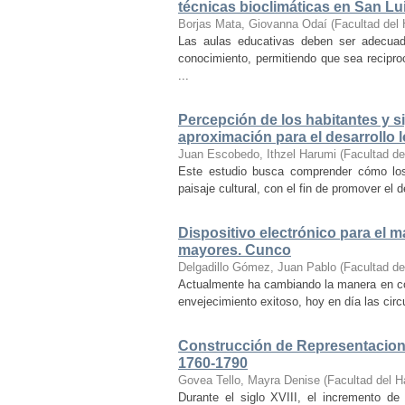
técnicas bioclimáticas en San Lu
Borjas Mata, Giovanna Odaí
(
Facultad del 
Las aulas educativas deben ser adecuada
conocimiento, permitiendo que sea recipr
...
Percepción de los habitantes y sig
aproximación para el desarrollo l
Juan Escobedo, Ithzel Harumi
(
Facultad de
Este estudio busca comprender cómo los 
paisaje cultural, con el fin de promover el 
Dispositivo electrónico para el 
mayores. Cunco
Delgadillo Gómez, Juan Pablo
(
Facultad de
Actualmente ha cambiando la manera en co
envejecimiento exitoso, hoy en día las cir
Construcción de Representacione
1760-1790
Govea Tello, Mayra Denise
(
Facultad del H
Durante el siglo XVIII, el incremento d