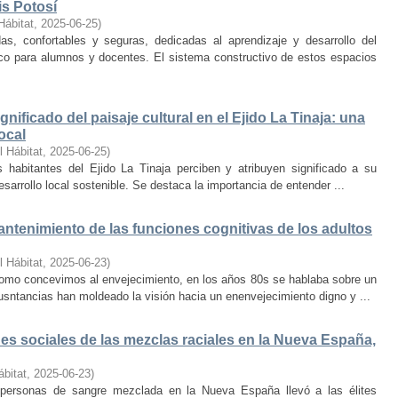
is Potosí
Hábitat
,
2025-06-25
)
s, confortables y seguras, dedicadas al aprendizaje y desarrollo del
oco para alumnos y docentes. El sistema constructivo de estos espacios
nificado del paisaje cultural en el Ejido La Tinaja: una
ocal
l Hábitat
,
2025-06-25
)
habitantes del Ejido La Tinaja perciben y atribuyen significado a su
desarrollo local sostenible. Se destaca la importancia de entender ...
mantenimiento de las funciones cognitivas de los adultos
l Hábitat
,
2025-06-23
)
mo concevimos al envejecimiento, en los años 80s se hablaba sobre un
cusntancias han moldeado la visión hacia un enenvejecimiento digno y ...
s sociales de las mezclas raciales en la Nueva España,
ábitat
,
2025-06-23
)
e personas de sangre mezclada en la Nueva España llevó a las élites