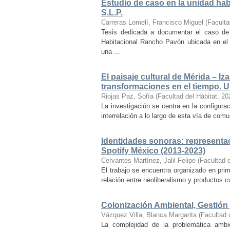
Estudio de caso en la unidad ha
S.L.P.
Carreras Lomelí, Francisco Miguel
(
Faculta
Tesis dedicada a documentar el caso de 
Habitacional Rancho Pavón ubicada en el 
una ...
El paisaje cultural de Mérida – Iz
transformaciones en el tiempo. Un
Riojas Paz, Sofía
(
Facultad del Hábitat
,
20
La investigación se centra en la configuraci
interrelación a lo largo de esta vía de com
Identidades sonoras: representac
Spotify México (2013-2023)
Cervantes Martínez, Jalil Felipe
(
Facultad d
El trabajo se encuentra organizado en prim
relación entre neoliberalismo y productos cu
Colonización Ambiental, Gestión 
Vázquez Villa, Blanca Margarita
(
Facultad 
La complejidad de la problemática ambi