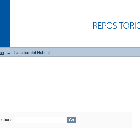
ica
→
Facultad del Hábitat
lections: