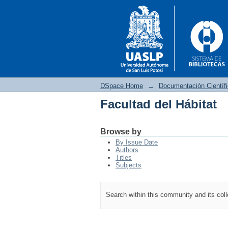
DSpace Home
→
Documentación Científ
Facultad del Hábitat
Facultad del Hábitat
Browse by
By Issue Date
Authors
Titles
Subjects
Search within this community and its col