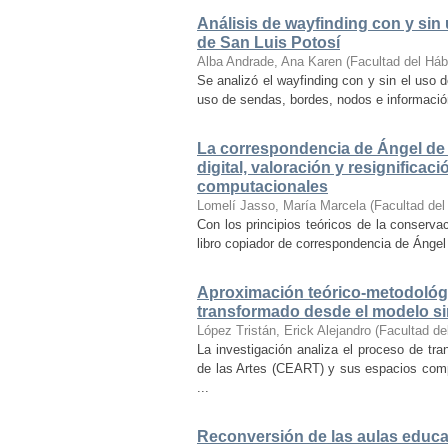
Análisis de wayfinding con y sin 
de San Luis Potosí
Alba Andrade, Ana Karen
(
Facultad del Háb
Se analizó el wayfinding con y sin el uso d
uso de sendas, bordes, nodos e información 
La correspondencia de Ángel de 
digital, valoración y resignifica
computacionales
Lomelí Jasso, María Marcela
(
Facultad del
Con los principios teóricos de la conservac
libro copiador de correspondencia de Ángel 
Aproximación teórico-metodológi
transformado desde el modelo si
López Tristán, Erick Alejandro
(
Facultad de
La investigación analiza el proceso de tra
de las Artes (CEART) y sus espacios comp
...
Reconversión de las aulas educa