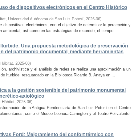
uso de dispositivos electrónicos en el Centro Histórico
itat, Universidad Autónoma de San Luis Potosí
,
2026-06
)
e dispositivos electrónicos, con el objetivo de determinar la percepción y
ambiental, así como en las estrategias de recorrido, el tiempo ...
Iturbide: Una propuesta metodológica de preservación
ción del patrimonio documental, mediante herramientas
 Hábitat
,
2025-08
)
ión, archivistica y el análisis de redes se realiza una aproximación a un
de Iturbide, resguardado en la Biblioteca Ricardo B. Anaya en ...
ca a la gestión sostenible del patrimonio monumental
ncrético-axiológico
l Hábitat
,
2025-06
)
nsformación de la Antigua Penitenciaría de San Luis Potosí en el Centro
lementarios, como el Museo Leonora Carrington y el Teatro Polivalente.
tivas Ford: Mejoramiento del confort térmico con