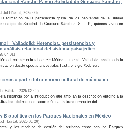
bitacional Rancho Pavón Soledad de Graciano Sánchez,
d del Hábitat
,
2025-06
)
la formación de la pertenencia grupal de los habitantes de la Unidad
municipio de Soledad de Graciano Sánchez, S. L. P., quienes viven en
amal – Valladolid: Herencias, persistencias y
 análisis relacional del sistema paisajístico
25-04-01
)
ón del paisaje cultural del eje Mérida - Izamal - Valladolid, analizando la
unicación desde épocas ancestrales hasta el siglo XXI. Se ...
iones a partir del consumo cultural de música en
el Hábitat
,
2025-02-02
)
era instancia por la introducción que amplían la descripción entorno a la
lturales, definiciones sobre música, la transformación del ...
y Biopolítica en los Parques Nacionales en México
del Hábitat
,
2025-01-28
)
ental y los modelos de gestión del territorio como son los Parques