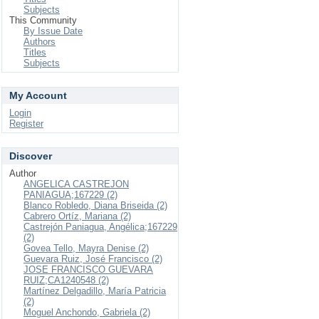
Subjects
This Community
By Issue Date
Authors
Titles
Subjects
My Account
Login
Register
Discover
Author
ANGELICA CASTREJON
PANIAGUA;167229 (2)
Blanco Robledo, Diana Briseida (2)
Cabrero Ortíz, Mariana (2)
Castrejón Paniagua, Angélica;167229
(2)
Govea Tello, Mayra Denise (2)
Guevara Ruiz, José Francisco (2)
JOSE FRANCISCO GUEVARA
RUIZ;CA1240548 (2)
Martínez Delgadillo, María Patricia
(2)
Moguel Anchondo, Gabriela (2)