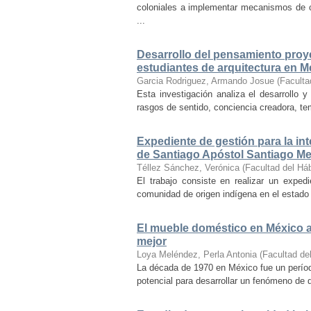
coloniales a implementar mecanismos de con
...
Desarrollo del pensamiento proye
estudiantes de arquitectura en M
Garcia Rodriguez, Armando Josue
(
Faculta
Esta investigación analiza el desarrollo 
rasgos de sentido, conciencia creadora, temp
Expediente de gestión para la int
de Santiago Apóstol Santiago Mex
Téllez Sánchez, Verónica
(
Facultad del Háb
El trabajo consiste en realizar un exped
comunidad de origen indígena en el estado 
El mueble doméstico en México a 
mejor
Loya Meléndez, Perla Antonia
(
Facultad del
La década de 1970 en México fue un períod
potencial para desarrollar un fenómeno de 