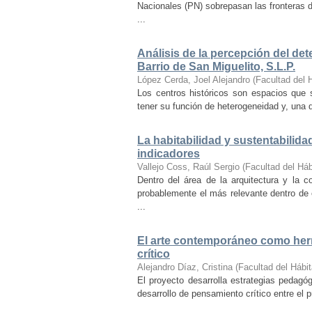
Nacionales (PN) sobrepasan las fronteras d
...
Análisis de la percepción del dete
Barrio de San Miguelito, S.L.P.
López Cerda, Joel Alejandro
(
Facultad del 
Los centros históricos son espacios que s
tener su función de heterogeneidad y, una de
La habitabilidad y sustentabilida
indicadores
Vallejo Coss, Raúl Sergio
(
Facultad del Háb
Dentro del área de la arquitectura y la c
probablemente el más relevante dentro de 
...
El arte contemporáneo como herr
crítico
Alejandro Díaz, Cristina
(
Facultad del Hábit
El proyecto desarrolla estrategias pedag
desarrollo de pensamiento crítico entre el 