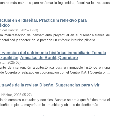
trol más estrictos para reafirmar la legitimidad, fiscalizar los recursos
ctual en el diseñar. Practicum reflexivo para
éxico
d del Hábitat
,
2025-06-23
)
y la manifestación del pensamiento proyectual en el diseñar a través de
oralidad y concreción. A partir de un enfoque interdisciplinario ...
ervención del patrimonio histórico inmobiliario Templo
quititlán, Amealco de Bonfil, Querétaro
itat
,
2025-06
)
iente de intervención arquitectónica para un inmueble histórico en una
de Querétaro realizado en coordinación con el Centro INAH Querétaro, ...
través de la revista Diseño. Sugerencias para vivir
 Hábitat
,
2025-05-27
)
o de cambios culturales y sociales. Aunque se creía que México tenía el
diseño propio, la mayoría de los muebles y objetos de diseño más ...