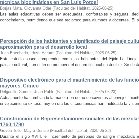
técnicas bioclimáticas en San Luis Potosí
Borjas Mata, Giovanna Odaí
(
Facultad del Hábitat
,
2025-06-25
)
Las aulas educativas deben ser adecuadas, confortables y seguras, dedic
conocimiento, permitiendo que sea reciproco para alumnos y docentes. El s
...
Percepción de los habitantes y significado del paisaje cultu
aproximación para el desarrollo local
Juan Escobedo, Ithzel Harumi
(
Facultad del Hábitat
,
2025-06-25
)
Este estudio busca comprender cómo los habitantes del Ejido La Tinaja p
paisaje cultural, con el fin de promover el desarrollo local sostenible. Se des
Dispositivo electrónico para el mantenimiento de las funci
mayores. Cunco
Delgadillo Gómez, Juan Pablo
(
Facultad del Hábitat
,
2025-06-23
)
Actualmente ha cambiando la manera en como concevimos al envejecimiento
envejecimiento exitoso, hoy en día las circusntancias han moldeado la visión
Construcción de Representaciones sociales de las mezclas
1760-1790
Govea Tello, Mayra Denise
(
Facultad del Hábitat
,
2025-06-23
)
Durante el siglo XVIII, el incremento de personas de sangre mezclada e