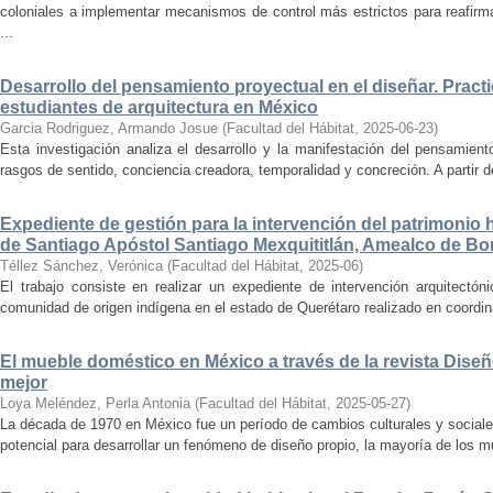
coloniales a implementar mecanismos de control más estrictos para reafirmar 
...
Desarrollo del pensamiento proyectual en el diseñar. Pract
estudiantes de arquitectura en México
Garcia Rodriguez, Armando Josue
(
Facultad del Hábitat
,
2025-06-23
)
Esta investigación analiza el desarrollo y la manifestación del pensamient
rasgos de sentido, conciencia creadora, temporalidad y concreción. A partir de 
Expediente de gestión para la intervención del patrimonio 
de Santiago Apóstol Santiago Mexquititlán, Amealco de Bon
Téllez Sánchez, Verónica
(
Facultad del Hábitat
,
2025-06
)
El trabajo consiste en realizar un expediente de intervención arquitectón
comunidad de origen indígena en el estado de Querétaro realizado en coordin
El mueble doméstico en México a través de la revista Diseñ
mejor
Loya Meléndez, Perla Antonia
(
Facultad del Hábitat
,
2025-05-27
)
La década de 1970 en México fue un período de cambios culturales y sociale
potencial para desarrollar un fenómeno de diseño propio, la mayoría de los m