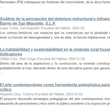
Nacionales (PN) sobrepasan las fronteras del conocimiento, de la ética forma
...
Análisis de la percepción del deterioro estructural e infrae
Barrio de San Miguelito, S.L.P.
López Cerda, Joel Alejandro
(
Facultad del Hábitat
,
2024-12
)
Los centros históricos son espacios que se caracterizan por la pluralidad
tener su función de heterogeneidad y, una de ellas, la función habitacional, se
La habitabilidad y sustentabilidad en la vivienda rural hua
indicadores
Vallejo Coss, Raúl Sergio
(
Facultad del Hábitat
,
2024-11-19
)
Dentro del área de la arquitectura y la construcción, la vivienda constit
probablemente el más relevante dentro de esta disciplina puesto que genera
...
El arte contemporáneo como herramienta pedagógica para 
crítico
Alejandro Díaz, Cristina
(
Facultad del Hábitat
,
2024-10-21
)
El proyecto desarrolla estrategias pedagógicas del arte contemporáneo med
desarrollo de pensamiento crítico entre el público asistente a la exposición p