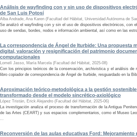
Análisis de wayfinding con y sin uso de dispositivos electr
de San Luis Potosí
Alba Andrade, Ana Karen
(
Facultad del Hábitat, Universidad Autónoma de Sa
Se analizó el wayfinding con y sin el uso de dispositivos electrónicos, con e
uso de sendas, bordes, nodos e información ambiental, así como en las estrat
La correspondencia de Ángel de Iturbide: Una propuesta 
digital, valoración y resignificación del patrimonio docume
computacionales
Lomelí Jasso, María Marcela
(
Facultad del Hábitat
,
2025-08
)
Con los principios teóricos de la conservación, archivistica y el análisis d
libro copiador de correspondencia de Ángel de Iturbide, resguardado en la Bib
Aproximación teórico-metodológica a la gestión sostenibl
transformado desde el modelo sincrético-axiológico
López Tristán, Erick Alejandro
(
Facultad del Hábitat
,
2025-06
)
La investigación analiza el proceso de transformación de la Antigua Penite
de las Artes (CEART) y sus espacios complementarios, como el Museo Leonor
...
Reconversión de las aulas educativas Ford: Mejoramiento d