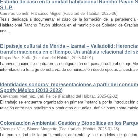
Estudio de caso en la unidad habitacional Rancho Pavón 
S.L.P.
Carreras Lomelí, Francisco Miguel
(
Facultad del Hábitat
,
2025-06
)
Tesis dedicada a documentar el caso de la formación de la pertenencia g
Habitacional Rancho Pavón ubicada en el municipio de Soledad de Gracian
una ...
El paisaje cultural de Mérida – Izamal – Valladolid: Herencia
transformaciones en el tiempo. Un análisis relacional del si
Riojas Paz, Sofía
(
Facultad del Hábitat
,
2025-04-01
)
La investigación se centra en la configuración del paisaje cultural del eje Mé
interrelación a lo largo de esta vía de comunicación desde épocas ancestrales
Identidades sonoras: representaciones a partir del consum
Spotify México (2013-2023)
Cervantes Martínez, Jalil Felipe
(
Facultad del Hábitat
,
2025-02-02
)
El trabajo se encuentra organizado en primera instancia por la introducción 
relación entre neoliberalismo y productos culturales, definiciones sobre música
Colonización Ambiental, Gestión y Biopolítica en los Parq
Vázquez Villa, Blanca Margarita
(
Facultad del Hábitat
,
2025-01-28
)
La complejidad de la problemática ambiental y los modelos de gestión 