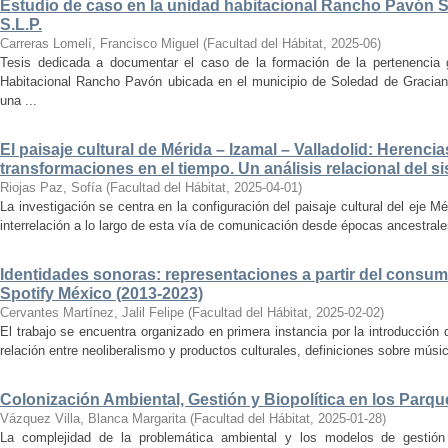
Estudio de caso en la unidad habitacional Rancho Pavón 
S.L.P.
Carreras Lomelí, Francisco Miguel
(
Facultad del Hábitat
,
2025-06
)
Tesis dedicada a documentar el caso de la formación de la pertenencia g
Habitacional Rancho Pavón ubicada en el municipio de Soledad de Gracian
una ...
El paisaje cultural de Mérida – Izamal – Valladolid: Herencia
transformaciones en el tiempo. Un análisis relacional del si
Riojas Paz, Sofía
(
Facultad del Hábitat
,
2025-04-01
)
La investigación se centra en la configuración del paisaje cultural del eje Mé
interrelación a lo largo de esta vía de comunicación desde épocas ancestrales
Identidades sonoras: representaciones a partir del consum
Spotify México (2013-2023)
Cervantes Martínez, Jalil Felipe
(
Facultad del Hábitat
,
2025-02-02
)
El trabajo se encuentra organizado en primera instancia por la introducción 
relación entre neoliberalismo y productos culturales, definiciones sobre música
Colonización Ambiental, Gestión y Biopolítica en los Parq
Vázquez Villa, Blanca Margarita
(
Facultad del Hábitat
,
2025-01-28
)
La complejidad de la problemática ambiental y los modelos de gestión 