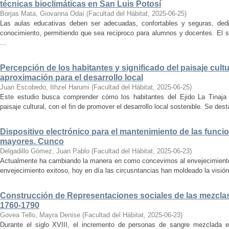
técnicas bioclimáticas en San Luis Potosí
Borjas Mata, Giovanna Odaí
(
Facultad del Hábitat
,
2025-06-25
)
Las aulas educativas deben ser adecuadas, confortables y seguras, dedic
conocimiento, permitiendo que sea reciproco para alumnos y docentes. El s
...
Percepción de los habitantes y significado del paisaje cultu
aproximación para el desarrollo local
Juan Escobedo, Ithzel Harumi
(
Facultad del Hábitat
,
2025-06-25
)
Este estudio busca comprender cómo los habitantes del Ejido La Tinaja p
paisaje cultural, con el fin de promover el desarrollo local sostenible. Se des
Dispositivo electrónico para el mantenimiento de las funci
mayores. Cunco
Delgadillo Gómez, Juan Pablo
(
Facultad del Hábitat
,
2025-06-23
)
Actualmente ha cambiando la manera en como concevimos al envejecimiento
envejecimiento exitoso, hoy en día las circusntancias han moldeado la visión
Construcción de Representaciones sociales de las mezclas
1760-1790
Govea Tello, Mayra Denise
(
Facultad del Hábitat
,
2025-06-23
)
Durante el siglo XVIII, el incremento de personas de sangre mezclada e