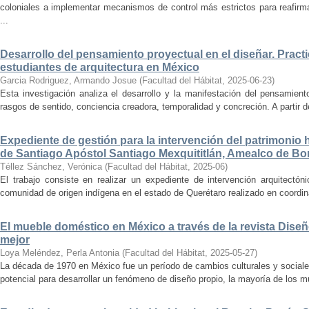
coloniales a implementar mecanismos de control más estrictos para reafirmar 
...
Desarrollo del pensamiento proyectual en el diseñar. Pract
estudiantes de arquitectura en México
Garcia Rodriguez, Armando Josue
(
Facultad del Hábitat
,
2025-06-23
)
Esta investigación analiza el desarrollo y la manifestación del pensamient
rasgos de sentido, conciencia creadora, temporalidad y concreción. A partir de 
Expediente de gestión para la intervención del patrimonio 
de Santiago Apóstol Santiago Mexquititlán, Amealco de Bon
Téllez Sánchez, Verónica
(
Facultad del Hábitat
,
2025-06
)
El trabajo consiste en realizar un expediente de intervención arquitectón
comunidad de origen indígena en el estado de Querétaro realizado en coordin
El mueble doméstico en México a través de la revista Diseñ
mejor
Loya Meléndez, Perla Antonia
(
Facultad del Hábitat
,
2025-05-27
)
La década de 1970 en México fue un período de cambios culturales y sociale
potencial para desarrollar un fenómeno de diseño propio, la mayoría de los m