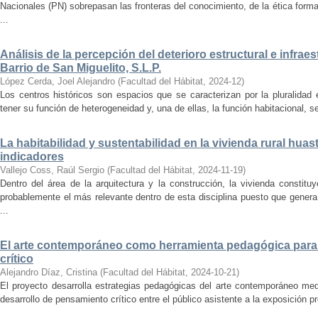
Nacionales (PN) sobrepasan las fronteras del conocimiento, de la ética forma
...
Análisis de la percepción del deterioro estructural e infrae
Barrio de San Miguelito, S.L.P.
López Cerda, Joel Alejandro
(
Facultad del Hábitat
,
2024-12
)
Los centros históricos son espacios que se caracterizan por la pluralidad
tener su función de heterogeneidad y, una de ellas, la función habitacional, se
La habitabilidad y sustentabilidad en la vivienda rural hua
indicadores
Vallejo Coss, Raúl Sergio
(
Facultad del Hábitat
,
2024-11-19
)
Dentro del área de la arquitectura y la construcción, la vivienda constit
probablemente el más relevante dentro de esta disciplina puesto que genera
...
El arte contemporáneo como herramienta pedagógica para 
crítico
Alejandro Díaz, Cristina
(
Facultad del Hábitat
,
2024-10-21
)
El proyecto desarrolla estrategias pedagógicas del arte contemporáneo med
desarrollo de pensamiento crítico entre el público asistente a la exposición p