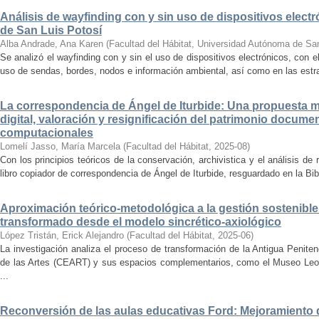
Análisis de wayfinding con y sin uso de dispositivos electr
de San Luis Potosí
Alba Andrade, Ana Karen
(
Facultad del Hábitat, Universidad Autónoma de Sa
Se analizó el wayfinding con y sin el uso de dispositivos electrónicos, con e
uso de sendas, bordes, nodos e información ambiental, así como en las estrat
La correspondencia de Ángel de Iturbide: Una propuesta 
digital, valoración y resignificación del patrimonio docume
computacionales
Lomelí Jasso, María Marcela
(
Facultad del Hábitat
,
2025-08
)
Con los principios teóricos de la conservación, archivistica y el análisis d
libro copiador de correspondencia de Ángel de Iturbide, resguardado en la Bib
Aproximación teórico-metodológica a la gestión sostenibl
transformado desde el modelo sincrético-axiológico
López Tristán, Erick Alejandro
(
Facultad del Hábitat
,
2025-06
)
La investigación analiza el proceso de transformación de la Antigua Penite
de las Artes (CEART) y sus espacios complementarios, como el Museo Leonor
...
Reconversión de las aulas educativas Ford: Mejoramiento d