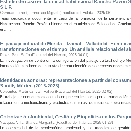
Estudio de caso en la unidad habitacional Rancho Pavón 
S.L.P.
Carreras Lomelí, Francisco Miguel
(
Facultad del Hábitat
,
2025-06
)
Tesis dedicada a documentar el caso de la formación de la pertenencia g
Habitacional Rancho Pavón ubicada en el municipio de Soledad de Gracian
una ...
El paisaje cultural de Mérida – Izamal – Valladolid: Herencia
transformaciones en el tiempo. Un análisis relacional del si
Riojas Paz, Sofía
(
Facultad del Hábitat
,
2025-04-01
)
La investigación se centra en la configuración del paisaje cultural del eje Mé
interrelación a lo largo de esta vía de comunicación desde épocas ancestrales
Identidades sonoras: representaciones a partir del consum
Spotify México (2013-2023)
Cervantes Martínez, Jalil Felipe
(
Facultad del Hábitat
,
2025-02-02
)
El trabajo se encuentra organizado en primera instancia por la introducción 
relación entre neoliberalismo y productos culturales, definiciones sobre música
Colonización Ambiental, Gestión y Biopolítica en los Parq
Vázquez Villa, Blanca Margarita
(
Facultad del Hábitat
,
2025-01-28
)
La complejidad de la problemática ambiental y los modelos de gestión 