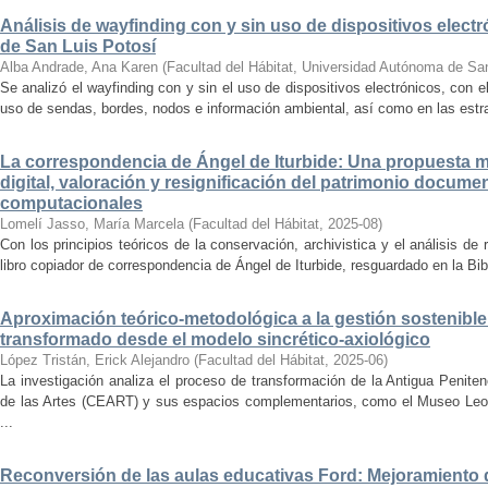
Análisis de wayfinding con y sin uso de dispositivos electr
de San Luis Potosí
Alba Andrade, Ana Karen
(
Facultad del Hábitat, Universidad Autónoma de Sa
Se analizó el wayfinding con y sin el uso de dispositivos electrónicos, con e
uso de sendas, bordes, nodos e información ambiental, así como en las estrat
La correspondencia de Ángel de Iturbide: Una propuesta 
digital, valoración y resignificación del patrimonio docume
computacionales
Lomelí Jasso, María Marcela
(
Facultad del Hábitat
,
2025-08
)
Con los principios teóricos de la conservación, archivistica y el análisis d
libro copiador de correspondencia de Ángel de Iturbide, resguardado en la Bib
Aproximación teórico-metodológica a la gestión sostenibl
transformado desde el modelo sincrético-axiológico
López Tristán, Erick Alejandro
(
Facultad del Hábitat
,
2025-06
)
La investigación analiza el proceso de transformación de la Antigua Penite
de las Artes (CEART) y sus espacios complementarios, como el Museo Leonor
...
Reconversión de las aulas educativas Ford: Mejoramiento d