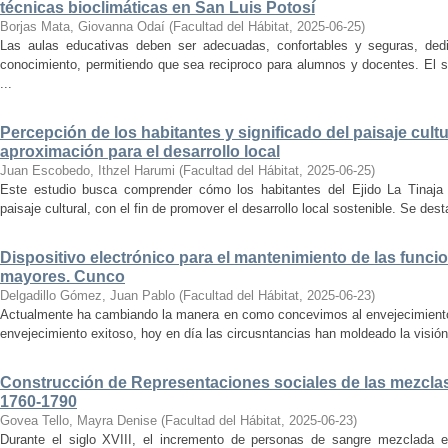
técnicas bioclimáticas en San Luis Potosí
Borjas Mata, Giovanna Odaí
(
Facultad del Hábitat
,
2025-06-25
)
Las aulas educativas deben ser adecuadas, confortables y seguras, dedic
conocimiento, permitiendo que sea reciproco para alumnos y docentes. El s
...
Percepción de los habitantes y significado del paisaje cultu
aproximación para el desarrollo local
Juan Escobedo, Ithzel Harumi
(
Facultad del Hábitat
,
2025-06-25
)
Este estudio busca comprender cómo los habitantes del Ejido La Tinaja p
paisaje cultural, con el fin de promover el desarrollo local sostenible. Se des
Dispositivo electrónico para el mantenimiento de las funci
mayores. Cunco
Delgadillo Gómez, Juan Pablo
(
Facultad del Hábitat
,
2025-06-23
)
Actualmente ha cambiando la manera en como concevimos al envejecimiento
envejecimiento exitoso, hoy en día las circusntancias han moldeado la visión
Construcción de Representaciones sociales de las mezclas
1760-1790
Govea Tello, Mayra Denise
(
Facultad del Hábitat
,
2025-06-23
)
Durante el siglo XVIII, el incremento de personas de sangre mezclada e