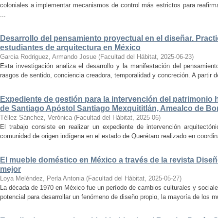
coloniales a implementar mecanismos de control más estrictos para reafirmar 
...
Desarrollo del pensamiento proyectual en el diseñar. Pract
estudiantes de arquitectura en México
Garcia Rodriguez, Armando Josue
(
Facultad del Hábitat
,
2025-06-23
)
Esta investigación analiza el desarrollo y la manifestación del pensamient
rasgos de sentido, conciencia creadora, temporalidad y concreción. A partir de 
Expediente de gestión para la intervención del patrimonio 
de Santiago Apóstol Santiago Mexquititlán, Amealco de Bon
Téllez Sánchez, Verónica
(
Facultad del Hábitat
,
2025-06
)
El trabajo consiste en realizar un expediente de intervención arquitectón
comunidad de origen indígena en el estado de Querétaro realizado en coordin
El mueble doméstico en México a través de la revista Diseñ
mejor
Loya Meléndez, Perla Antonia
(
Facultad del Hábitat
,
2025-05-27
)
La década de 1970 en México fue un período de cambios culturales y sociale
potencial para desarrollar un fenómeno de diseño propio, la mayoría de los m