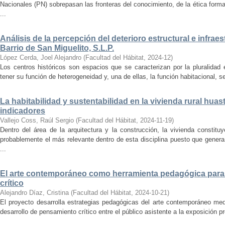
Nacionales (PN) sobrepasan las fronteras del conocimiento, de la ética forma
...
Análisis de la percepción del deterioro estructural e infrae
Barrio de San Miguelito, S.L.P.
López Cerda, Joel Alejandro
(
Facultad del Hábitat
,
2024-12
)
Los centros históricos son espacios que se caracterizan por la pluralidad
tener su función de heterogeneidad y, una de ellas, la función habitacional, se
La habitabilidad y sustentabilidad en la vivienda rural hua
indicadores
Vallejo Coss, Raúl Sergio
(
Facultad del Hábitat
,
2024-11-19
)
Dentro del área de la arquitectura y la construcción, la vivienda constit
probablemente el más relevante dentro de esta disciplina puesto que genera
...
El arte contemporáneo como herramienta pedagógica para 
crítico
Alejandro Díaz, Cristina
(
Facultad del Hábitat
,
2024-10-21
)
El proyecto desarrolla estrategias pedagógicas del arte contemporáneo med
desarrollo de pensamiento crítico entre el público asistente a la exposición p