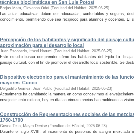
técnicas bioclimáticas en San Luis Potosí
Borjas Mata, Giovanna Odaí
(
Facultad del Hábitat
,
2025-06-25
)
Las aulas educativas deben ser adecuadas, confortables y seguras, dedic
conocimiento, permitiendo que sea reciproco para alumnos y docentes. El s
...
Percepción de los habitantes y significado del paisaje cultu
aproximación para el desarrollo local
Juan Escobedo, Ithzel Harumi
(
Facultad del Hábitat
,
2025-06-25
)
Este estudio busca comprender cómo los habitantes del Ejido La Tinaja p
paisaje cultural, con el fin de promover el desarrollo local sostenible. Se des
Dispositivo electrónico para el mantenimiento de las funci
mayores. Cunco
Delgadillo Gómez, Juan Pablo
(
Facultad del Hábitat
,
2025-06-23
)
Actualmente ha cambiando la manera en como concevimos al envejecimiento
envejecimiento exitoso, hoy en día las circusntancias han moldeado la visión
Construcción de Representaciones sociales de las mezclas
1760-1790
Govea Tello, Mayra Denise
(
Facultad del Hábitat
,
2025-06-23
)
Durante el siglo XVIII, el incremento de personas de sangre mezclada e