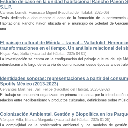
Estudio de caso en la unidad habitacional Rancho Pavón 
S.L.P.
Carreras Lomelí, Francisco Miguel
(
Facultad del Hábitat
,
2025-06
)
Tesis dedicada a documentar el caso de la formación de la pertenencia g
Habitacional Rancho Pavón ubicada en el municipio de Soledad de Gracian
una ...
El paisaje cultural de Mérida – Izamal – Valladolid: Herencia
transformaciones en el tiempo. Un análisis relacional del si
Riojas Paz, Sofía
(
Facultad del Hábitat
,
2025-04-01
)
La investigación se centra en la configuración del paisaje cultural del eje Mé
interrelación a lo largo de esta vía de comunicación desde épocas ancestrales
Identidades sonoras: representaciones a partir del consum
Spotify México (2013-2023)
Cervantes Martínez, Jalil Felipe
(
Facultad del Hábitat
,
2025-02-02
)
El trabajo se encuentra organizado en primera instancia por la introducción 
relación entre neoliberalismo y productos culturales, definiciones sobre música
Colonización Ambiental, Gestión y Biopolítica en los Parq
Vázquez Villa, Blanca Margarita
(
Facultad del Hábitat
,
2025-01-28
)
La complejidad de la problemática ambiental y los modelos de gestión 