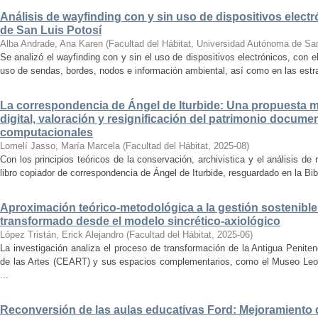
Análisis de wayfinding con y sin uso de dispositivos electr
de San Luis Potosí
Alba Andrade, Ana Karen
(
Facultad del Hábitat, Universidad Autónoma de Sa
Se analizó el wayfinding con y sin el uso de dispositivos electrónicos, con e
uso de sendas, bordes, nodos e información ambiental, así como en las estrat
La correspondencia de Ángel de Iturbide: Una propuesta 
digital, valoración y resignificación del patrimonio docume
computacionales
Lomelí Jasso, María Marcela
(
Facultad del Hábitat
,
2025-08
)
Con los principios teóricos de la conservación, archivistica y el análisis d
libro copiador de correspondencia de Ángel de Iturbide, resguardado en la Bib
Aproximación teórico-metodológica a la gestión sostenibl
transformado desde el modelo sincrético-axiológico
López Tristán, Erick Alejandro
(
Facultad del Hábitat
,
2025-06
)
La investigación analiza el proceso de transformación de la Antigua Penite
de las Artes (CEART) y sus espacios complementarios, como el Museo Leonor
...
Reconversión de las aulas educativas Ford: Mejoramiento d