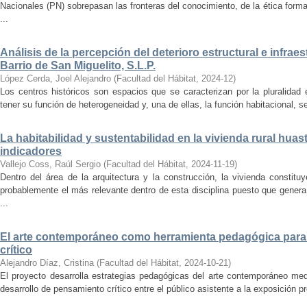
Nacionales (PN) sobrepasan las fronteras del conocimiento, de la ética forma
...
Análisis de la percepción del deterioro estructural e infrae
Barrio de San Miguelito, S.L.P.
López Cerda, Joel Alejandro
(
Facultad del Hábitat
,
2024-12
)
Los centros históricos son espacios que se caracterizan por la pluralidad
tener su función de heterogeneidad y, una de ellas, la función habitacional, se
La habitabilidad y sustentabilidad en la vivienda rural hua
indicadores
Vallejo Coss, Raúl Sergio
(
Facultad del Hábitat
,
2024-11-19
)
Dentro del área de la arquitectura y la construcción, la vivienda constit
probablemente el más relevante dentro de esta disciplina puesto que genera
...
El arte contemporáneo como herramienta pedagógica para 
crítico
Alejandro Díaz, Cristina
(
Facultad del Hábitat
,
2024-10-21
)
El proyecto desarrolla estrategias pedagógicas del arte contemporáneo med
desarrollo de pensamiento crítico entre el público asistente a la exposición p