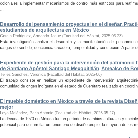
coloniales a implementar mecanismos de control más estrictos para reafirmar 
...
Desarrollo del pensamiento proyectual en el diseñar. Pract
estudiantes de arquitectura en México
Garcia Rodriguez, Armando Josue
(
Facultad del Hábitat
,
2025-06-23
)
Esta investigación analiza el desarrollo y la manifestación del pensamient
rasgos de sentido, conciencia creadora, temporalidad y concreción. A partir de 
Expediente de gestión para la intervención del patrimonio 
de Santiago Apóstol Santiago Mexquititlán, Amealco de Bon
Téllez Sánchez, Verónica
(
Facultad del Hábitat
,
2025-06
)
El trabajo consiste en realizar un expediente de intervención arquitectón
comunidad de origen indígena en el estado de Querétaro realizado en coordin
El mueble doméstico en México a través de la revista Diseñ
mejor
Loya Meléndez, Perla Antonia
(
Facultad del Hábitat
,
2025-05-27
)
La década de 1970 en México fue un período de cambios culturales y sociale
potencial para desarrollar un fenómeno de diseño propio, la mayoría de los m