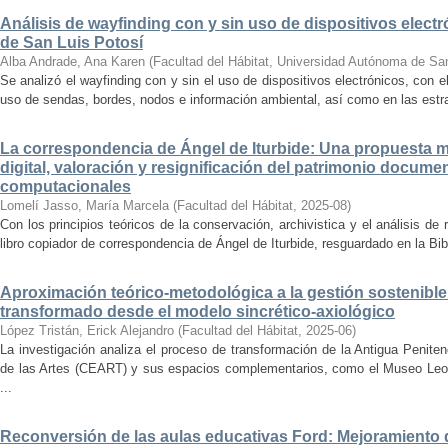
Análisis de wayfinding con y sin uso de dispositivos electr
de San Luis Potosí
Alba Andrade, Ana Karen
(
Facultad del Hábitat, Universidad Autónoma de Sa
Se analizó el wayfinding con y sin el uso de dispositivos electrónicos, con e
uso de sendas, bordes, nodos e información ambiental, así como en las estrat
La correspondencia de Ángel de Iturbide: Una propuesta 
digital, valoración y resignificación del patrimonio docume
computacionales
Lomelí Jasso, María Marcela
(
Facultad del Hábitat
,
2025-08
)
Con los principios teóricos de la conservación, archivistica y el análisis d
libro copiador de correspondencia de Ángel de Iturbide, resguardado en la Bib
Aproximación teórico-metodológica a la gestión sostenibl
transformado desde el modelo sincrético-axiológico
López Tristán, Erick Alejandro
(
Facultad del Hábitat
,
2025-06
)
La investigación analiza el proceso de transformación de la Antigua Penite
de las Artes (CEART) y sus espacios complementarios, como el Museo Leonor
...
Reconversión de las aulas educativas Ford: Mejoramiento d