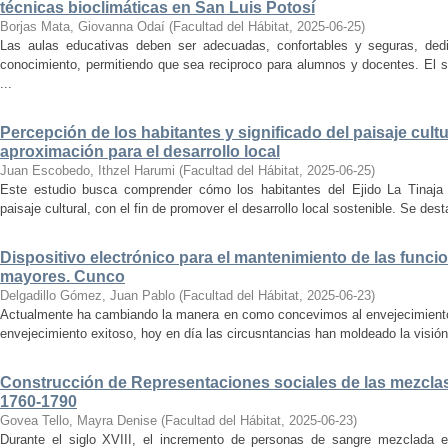
técnicas bioclimáticas en San Luis Potosí
Borjas Mata, Giovanna Odaí
(
Facultad del Hábitat
,
2025-06-25
)
Las aulas educativas deben ser adecuadas, confortables y seguras, dedic
conocimiento, permitiendo que sea reciproco para alumnos y docentes. El s
...
Percepción de los habitantes y significado del paisaje cultu
aproximación para el desarrollo local
Juan Escobedo, Ithzel Harumi
(
Facultad del Hábitat
,
2025-06-25
)
Este estudio busca comprender cómo los habitantes del Ejido La Tinaja p
paisaje cultural, con el fin de promover el desarrollo local sostenible. Se des
Dispositivo electrónico para el mantenimiento de las funci
mayores. Cunco
Delgadillo Gómez, Juan Pablo
(
Facultad del Hábitat
,
2025-06-23
)
Actualmente ha cambiando la manera en como concevimos al envejecimiento
envejecimiento exitoso, hoy en día las circusntancias han moldeado la visión
Construcción de Representaciones sociales de las mezclas
1760-1790
Govea Tello, Mayra Denise
(
Facultad del Hábitat
,
2025-06-23
)
Durante el siglo XVIII, el incremento de personas de sangre mezclada e