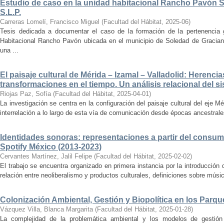
Estudio de caso en la unidad habitacional Rancho Pavón 
S.L.P.
Carreras Lomelí, Francisco Miguel
(
Facultad del Hábitat
,
2025-06
)
Tesis dedicada a documentar el caso de la formación de la pertenencia g
Habitacional Rancho Pavón ubicada en el municipio de Soledad de Gracian
una ...
El paisaje cultural de Mérida – Izamal – Valladolid: Herencia
transformaciones en el tiempo. Un análisis relacional del si
Riojas Paz, Sofía
(
Facultad del Hábitat
,
2025-04-01
)
La investigación se centra en la configuración del paisaje cultural del eje Mé
interrelación a lo largo de esta vía de comunicación desde épocas ancestrales
Identidades sonoras: representaciones a partir del consum
Spotify México (2013-2023)
Cervantes Martínez, Jalil Felipe
(
Facultad del Hábitat
,
2025-02-02
)
El trabajo se encuentra organizado en primera instancia por la introducción 
relación entre neoliberalismo y productos culturales, definiciones sobre música
Colonización Ambiental, Gestión y Biopolítica en los Parq
Vázquez Villa, Blanca Margarita
(
Facultad del Hábitat
,
2025-01-28
)
La complejidad de la problemática ambiental y los modelos de gestión 