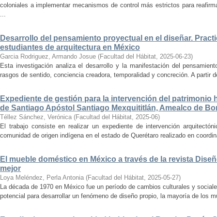
coloniales a implementar mecanismos de control más estrictos para reafirmar 
...
Desarrollo del pensamiento proyectual en el diseñar. Pract
estudiantes de arquitectura en México
Garcia Rodriguez, Armando Josue
(
Facultad del Hábitat
,
2025-06-23
)
Esta investigación analiza el desarrollo y la manifestación del pensamient
rasgos de sentido, conciencia creadora, temporalidad y concreción. A partir de 
Expediente de gestión para la intervención del patrimonio 
de Santiago Apóstol Santiago Mexquititlán, Amealco de Bon
Téllez Sánchez, Verónica
(
Facultad del Hábitat
,
2025-06
)
El trabajo consiste en realizar un expediente de intervención arquitectón
comunidad de origen indígena en el estado de Querétaro realizado en coordin
El mueble doméstico en México a través de la revista Diseñ
mejor
Loya Meléndez, Perla Antonia
(
Facultad del Hábitat
,
2025-05-27
)
La década de 1970 en México fue un período de cambios culturales y sociale
potencial para desarrollar un fenómeno de diseño propio, la mayoría de los m