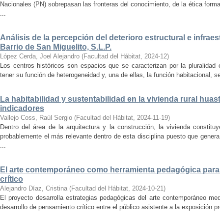
Nacionales (PN) sobrepasan las fronteras del conocimiento, de la ética forma
...
Análisis de la percepción del deterioro estructural e infrae
Barrio de San Miguelito, S.L.P.
López Cerda, Joel Alejandro
(
Facultad del Hábitat
,
2024-12
)
Los centros históricos son espacios que se caracterizan por la pluralidad
tener su función de heterogeneidad y, una de ellas, la función habitacional, se
La habitabilidad y sustentabilidad en la vivienda rural hua
indicadores
Vallejo Coss, Raúl Sergio
(
Facultad del Hábitat
,
2024-11-19
)
Dentro del área de la arquitectura y la construcción, la vivienda constit
probablemente el más relevante dentro de esta disciplina puesto que genera
...
El arte contemporáneo como herramienta pedagógica para 
crítico
Alejandro Díaz, Cristina
(
Facultad del Hábitat
,
2024-10-21
)
El proyecto desarrolla estrategias pedagógicas del arte contemporáneo med
desarrollo de pensamiento crítico entre el público asistente a la exposición p