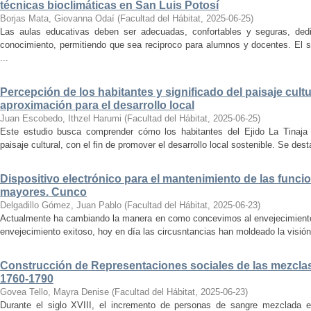
técnicas bioclimáticas en San Luis Potosí
Borjas Mata, Giovanna Odaí
(
Facultad del Hábitat
,
2025-06-25
)
Las aulas educativas deben ser adecuadas, confortables y seguras, dedic
conocimiento, permitiendo que sea reciproco para alumnos y docentes. El s
...
Percepción de los habitantes y significado del paisaje cultu
aproximación para el desarrollo local
Juan Escobedo, Ithzel Harumi
(
Facultad del Hábitat
,
2025-06-25
)
Este estudio busca comprender cómo los habitantes del Ejido La Tinaja p
paisaje cultural, con el fin de promover el desarrollo local sostenible. Se des
Dispositivo electrónico para el mantenimiento de las funci
mayores. Cunco
Delgadillo Gómez, Juan Pablo
(
Facultad del Hábitat
,
2025-06-23
)
Actualmente ha cambiando la manera en como concevimos al envejecimiento
envejecimiento exitoso, hoy en día las circusntancias han moldeado la visión
Construcción de Representaciones sociales de las mezclas
1760-1790
Govea Tello, Mayra Denise
(
Facultad del Hábitat
,
2025-06-23
)
Durante el siglo XVIII, el incremento de personas de sangre mezclada e