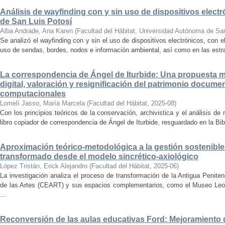
Análisis de wayfinding con y sin uso de dispositivos electr
de San Luis Potosí
Alba Andrade, Ana Karen
(
Facultad del Hábitat, Universidad Autónoma de Sa
Se analizó el wayfinding con y sin el uso de dispositivos electrónicos, con e
uso de sendas, bordes, nodos e información ambiental, así como en las estrat
La correspondencia de Ángel de Iturbide: Una propuesta 
digital, valoración y resignificación del patrimonio docume
computacionales
Lomelí Jasso, María Marcela
(
Facultad del Hábitat
,
2025-08
)
Con los principios teóricos de la conservación, archivistica y el análisis d
libro copiador de correspondencia de Ángel de Iturbide, resguardado en la Bib
Aproximación teórico-metodológica a la gestión sostenibl
transformado desde el modelo sincrético-axiológico
López Tristán, Erick Alejandro
(
Facultad del Hábitat
,
2025-06
)
La investigación analiza el proceso de transformación de la Antigua Penite
de las Artes (CEART) y sus espacios complementarios, como el Museo Leonor
...
Reconversión de las aulas educativas Ford: Mejoramiento d