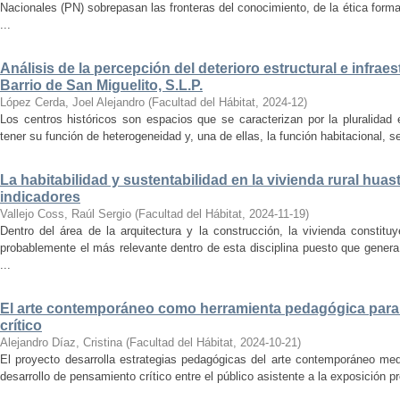
Nacionales (PN) sobrepasan las fronteras del conocimiento, de la ética forma
...
Análisis de la percepción del deterioro estructural e infrae
Barrio de San Miguelito, S.L.P.
López Cerda, Joel Alejandro
(
Facultad del Hábitat
,
2024-12
)
Los centros históricos son espacios que se caracterizan por la pluralidad
tener su función de heterogeneidad y, una de ellas, la función habitacional, se
La habitabilidad y sustentabilidad en la vivienda rural hua
indicadores
Vallejo Coss, Raúl Sergio
(
Facultad del Hábitat
,
2024-11-19
)
Dentro del área de la arquitectura y la construcción, la vivienda constit
probablemente el más relevante dentro de esta disciplina puesto que genera
...
El arte contemporáneo como herramienta pedagógica para 
crítico
Alejandro Díaz, Cristina
(
Facultad del Hábitat
,
2024-10-21
)
El proyecto desarrolla estrategias pedagógicas del arte contemporáneo med
desarrollo de pensamiento crítico entre el público asistente a la exposición p