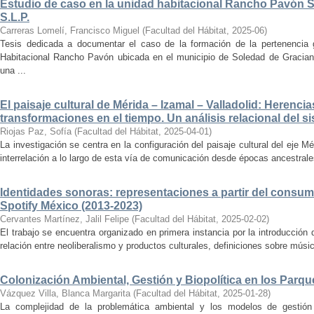
Estudio de caso en la unidad habitacional Rancho Pavón 
S.L.P.
Carreras Lomelí, Francisco Miguel
(
Facultad del Hábitat
,
2025-06
)
Tesis dedicada a documentar el caso de la formación de la pertenencia g
Habitacional Rancho Pavón ubicada en el municipio de Soledad de Gracian
una ...
El paisaje cultural de Mérida – Izamal – Valladolid: Herencia
transformaciones en el tiempo. Un análisis relacional del si
Riojas Paz, Sofía
(
Facultad del Hábitat
,
2025-04-01
)
La investigación se centra en la configuración del paisaje cultural del eje Mé
interrelación a lo largo de esta vía de comunicación desde épocas ancestrales
Identidades sonoras: representaciones a partir del consum
Spotify México (2013-2023)
Cervantes Martínez, Jalil Felipe
(
Facultad del Hábitat
,
2025-02-02
)
El trabajo se encuentra organizado en primera instancia por la introducción 
relación entre neoliberalismo y productos culturales, definiciones sobre música
Colonización Ambiental, Gestión y Biopolítica en los Parq
Vázquez Villa, Blanca Margarita
(
Facultad del Hábitat
,
2025-01-28
)
La complejidad de la problemática ambiental y los modelos de gestión 