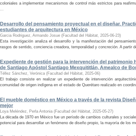
coloniales a implementar mecanismos de control más estrictos para reafirmar 
...
Desarrollo del pensamiento proyectual en el diseñar. Pract
estudiantes de arquitectura en México
Garcia Rodriguez, Armando Josue
(
Facultad del Hábitat
,
2025-06-23
)
Esta investigación analiza el desarrollo y la manifestación del pensamient
rasgos de sentido, conciencia creadora, temporalidad y concreción. A partir de 
Expediente de gestión para la intervención del patrimonio 
de Santiago Apóstol Santiago Mexquititlán, Amealco de Bon
Téllez Sánchez, Verónica
(
Facultad del Hábitat
,
2025-06
)
El trabajo consiste en realizar un expediente de intervención arquitectón
comunidad de origen indígena en el estado de Querétaro realizado en coordin
El mueble doméstico en México a través de la revista Diseñ
mejor
Loya Meléndez, Perla Antonia
(
Facultad del Hábitat
,
2025-05-27
)
La década de 1970 en México fue un período de cambios culturales y sociale
potencial para desarrollar un fenómeno de diseño propio, la mayoría de los m