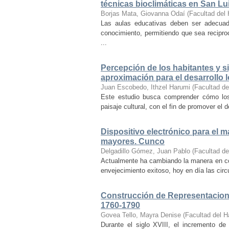
técnicas bioclimáticas en San Lu
Borjas Mata, Giovanna Odaí
(
Facultad del 
Las aulas educativas deben ser adecuada
conocimiento, permitiendo que sea recipr
...
Percepción de los habitantes y sig
aproximación para el desarrollo l
Juan Escobedo, Ithzel Harumi
(
Facultad de
Este estudio busca comprender cómo los 
paisaje cultural, con el fin de promover el 
Dispositivo electrónico para el 
mayores. Cunco
Delgadillo Gómez, Juan Pablo
(
Facultad de
Actualmente ha cambiando la manera en co
envejecimiento exitoso, hoy en día las cir
Construcción de Representacione
1760-1790
Govea Tello, Mayra Denise
(
Facultad del H
Durante el siglo XVIII, el incremento d