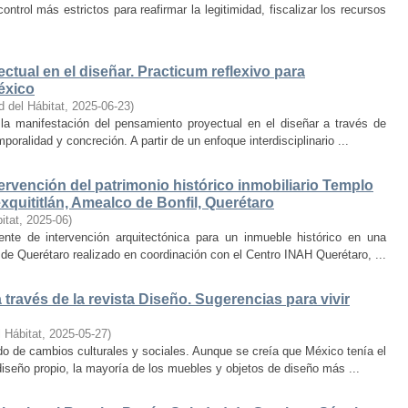
trol más estrictos para reafirmar la legitimidad, fiscalizar los recursos
ctual en el diseñar. Practicum reflexivo para
éxico
d del Hábitat
,
2025-06-23
)
y la manifestación del pensamiento proyectual en el diseñar a través de
oralidad y concreción. A partir de un enfoque interdisciplinario ...
ervención del patrimonio histórico inmobiliario Templo
quititlán, Amealco de Bonfil, Querétaro
itat
,
2025-06
)
iente de intervención arquitectónica para un inmueble histórico en una
de Querétaro realizado en coordinación con el Centro INAH Querétaro, ...
través de la revista Diseño. Sugerencias para vivir
 Hábitat
,
2025-05-27
)
o de cambios culturales y sociales. Aunque se creía que México tenía el
diseño propio, la mayoría de los muebles y objetos de diseño más ...