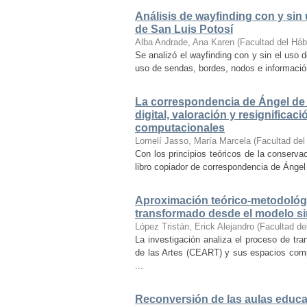
Análisis de wayfinding con y sin 
de San Luis Potosí
Alba Andrade, Ana Karen
(
Facultad del Háb
Se analizó el wayfinding con y sin el uso d
uso de sendas, bordes, nodos e información 
La correspondencia de Ángel de 
digital, valoración y resignifica
computacionales
Lomelí Jasso, María Marcela
(
Facultad del
Con los principios teóricos de la conservac
libro copiador de correspondencia de Ángel 
Aproximación teórico-metodológi
transformado desde el modelo si
López Tristán, Erick Alejandro
(
Facultad de
La investigación analiza el proceso de tra
de las Artes (CEART) y sus espacios comp
...
Reconversión de las aulas educa