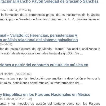
bitacional Rancho Pavón Soledad de Graciano Sánchez,
d del Hábitat
,
2025-06
)
la formación de la pertenencia grupal de los habitantes de la Unidad
municipio de Soledad de Graciano Sánchez, S. L. P., quienes viven en
amal – Valladolid: Herencias, persistencias y
 análisis relacional del sistema paisajístico
25-04-01
)
ón del paisaje cultural del eje Mérida - Izamal - Valladolid, analizando la
unicación desde épocas ancestrales hasta el siglo XXI. Se ...
iones a partir del consumo cultural de música en
el Hábitat
,
2025-02-02
)
era instancia por la introducción que amplían la descripción entorno a la
lturales, definiciones sobre música, la transformación del ...
y Biopolítica en los Parques Nacionales en México
del Hábitat
,
2025-01-28
)
ental y los modelos de gestión del territorio como son los Parques