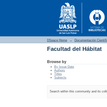
DSpace Home
→
Documentación Científ
Facultad del Hábitat
Facultad del Hábitat
Browse by
By Issue Date
Authors
Titles
Subjects
Search within this community and its col