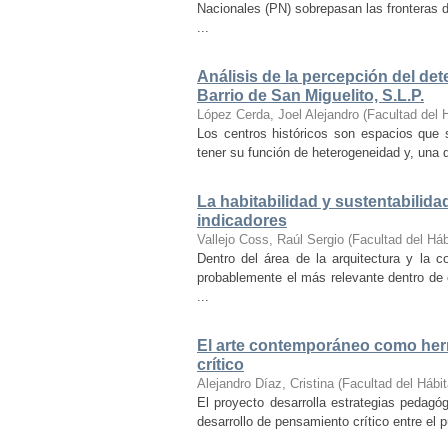
Nacionales (PN) sobrepasan las fronteras d
...
Análisis de la percepción del dete
Barrio de San Miguelito, S.L.P.
López Cerda, Joel Alejandro
(
Facultad del 
Los centros históricos son espacios que s
tener su función de heterogeneidad y, una de
La habitabilidad y sustentabilida
indicadores
Vallejo Coss, Raúl Sergio
(
Facultad del Háb
Dentro del área de la arquitectura y la c
probablemente el más relevante dentro de 
...
El arte contemporáneo como herr
crítico
Alejandro Díaz, Cristina
(
Facultad del Hábit
El proyecto desarrolla estrategias pedag
desarrollo de pensamiento crítico entre el 