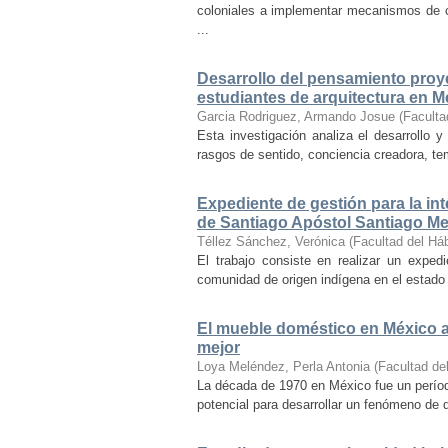
coloniales a implementar mecanismos de con
...
Desarrollo del pensamiento proye
estudiantes de arquitectura en M
Garcia Rodriguez, Armando Josue
(
Faculta
Esta investigación analiza el desarrollo 
rasgos de sentido, conciencia creadora, temp
Expediente de gestión para la int
de Santiago Apóstol Santiago Mex
Téllez Sánchez, Verónica
(
Facultad del Háb
El trabajo consiste en realizar un exped
comunidad de origen indígena en el estado 
El mueble doméstico en México a 
mejor
Loya Meléndez, Perla Antonia
(
Facultad del
La década de 1970 en México fue un períod
potencial para desarrollar un fenómeno de 