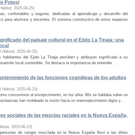
is Potosí
Hábitat
,
2025-06-25
)
s, confortables y seguras, dedicadas al aprendizaje y desarrollo del
oco para alumnos y docentes. El sistema constructivo de estos espacios
nificado del paisaje cultural en el Ejido La Tinaja: una
ocal
l Hábitat
,
2025-06-25
)
habitantes del Ejido La Tinaja perciben y atribuyen significado a su
desarrollo local sostenible. Se destaca la importancia de entender ...
mantenimiento de las funciones cognitivas de los adultos
l Hábitat
,
2025-06-23
)
mo concevimos al envejecimiento, en los años 80s se hablaba sobre un
cusntancias han moldeado la visión hacia un enenvejecimiento digno y ...
s sociales de las mezclas raciales en la Nueva España,
ábitat
,
2025-06-23
)
e personas de sangre mezclada en la Nueva España llevó a las élites