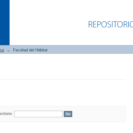
ica
→
Facultad del Hábitat
lections: