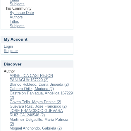
Subjects
This Community
By Issue Date
Authors
Titles
Subjects
My Account
Login
Register
Discover
Author
ANGELICA CASTREJON
PANIAGUA;167229 (2)
Blanco Robledo, Diana Briseida (2)
Cabrero Ortíz, Mariana (2)
Castrejón Paniagua, Angélica;167229
(2)
Govea Tello, Mayra Denise (2)
Guevara Ruiz, José Francisco (2)
JOSE FRANCISCO GUEVARA
RUIZ;CA1240548 (2)
Martínez Delgadillo, María Patricia
(2)
Moguel Anchondo, Gabriela (2)