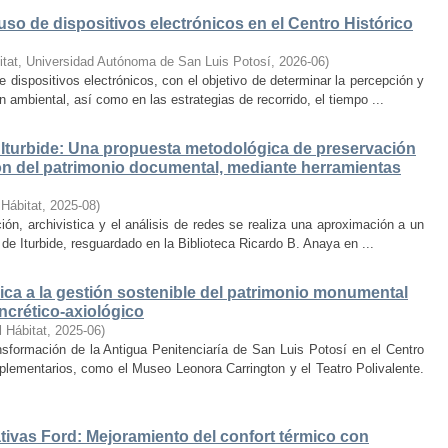
uso de dispositivos electrónicos en el Centro Histórico
itat, Universidad Autónoma de San Luis Potosí
,
2026-06
)
e dispositivos electrónicos, con el objetivo de determinar la percepción y
ambiental, así como en las estrategias de recorrido, el tiempo ...
Iturbide: Una propuesta metodológica de preservación
ción del patrimonio documental, mediante herramientas
 Hábitat
,
2025-08
)
ión, archivistica y el análisis de redes se realiza una aproximación a un
de Iturbide, resguardado en la Biblioteca Ricardo B. Anaya en ...
ca a la gestión sostenible del patrimonio monumental
ncrético-axiológico
l Hábitat
,
2025-06
)
nsformación de la Antigua Penitenciaría de San Luis Potosí en el Centro
lementarios, como el Museo Leonora Carrington y el Teatro Polivalente.
tivas Ford: Mejoramiento del confort térmico con