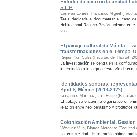
Estudio de caso en la unidad ha
S.L.P.
Carreras Lomelí, Francisco Miguel
(
Faculta
Tesis dedicada a documentar el caso de 
Habitacional Rancho Pavón ubicada en el 
una ...
El paisaje cultural de Mérida – Iz
transformaciones en el tiempo. Un
Riojas Paz, Sofía
(
Facultad del Hábitat
,
20
La investigación se centra en la configuraci
interrelación a lo largo de esta vía de com
Identidades sonoras: representac
Spotify México (2013-2023)
Cervantes Martínez, Jalil Felipe
(
Facultad d
El trabajo se encuentra organizado en prim
relación entre neoliberalismo y productos cu
Colonización Ambiental, Gestión 
Vázquez Villa, Blanca Margarita
(
Facultad 
La complejidad de la problemática ambi