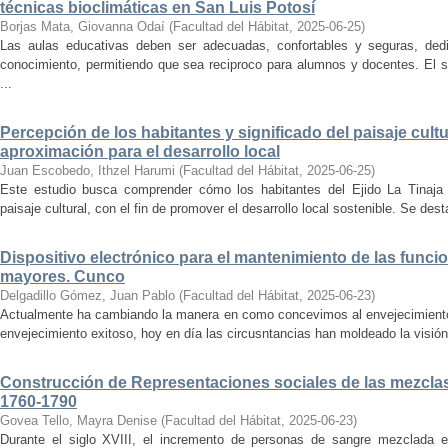
técnicas bioclimáticas en San Luis Potosí
Borjas Mata, Giovanna Odaí
(
Facultad del Hábitat
,
2025-06-25
)
Las aulas educativas deben ser adecuadas, confortables y seguras, dedic
conocimiento, permitiendo que sea reciproco para alumnos y docentes. El s
...
Percepción de los habitantes y significado del paisaje cultu
aproximación para el desarrollo local
Juan Escobedo, Ithzel Harumi
(
Facultad del Hábitat
,
2025-06-25
)
Este estudio busca comprender cómo los habitantes del Ejido La Tinaja p
paisaje cultural, con el fin de promover el desarrollo local sostenible. Se des
Dispositivo electrónico para el mantenimiento de las funci
mayores. Cunco
Delgadillo Gómez, Juan Pablo
(
Facultad del Hábitat
,
2025-06-23
)
Actualmente ha cambiando la manera en como concevimos al envejecimiento
envejecimiento exitoso, hoy en día las circusntancias han moldeado la visión
Construcción de Representaciones sociales de las mezclas
1760-1790
Govea Tello, Mayra Denise
(
Facultad del Hábitat
,
2025-06-23
)
Durante el siglo XVIII, el incremento de personas de sangre mezclada e