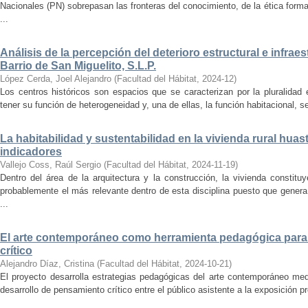
Nacionales (PN) sobrepasan las fronteras del conocimiento, de la ética forma
...
Análisis de la percepción del deterioro estructural e infrae
Barrio de San Miguelito, S.L.P.
López Cerda, Joel Alejandro
(
Facultad del Hábitat
,
2024-12
)
Los centros históricos son espacios que se caracterizan por la pluralidad
tener su función de heterogeneidad y, una de ellas, la función habitacional, se
La habitabilidad y sustentabilidad en la vivienda rural hua
indicadores
Vallejo Coss, Raúl Sergio
(
Facultad del Hábitat
,
2024-11-19
)
Dentro del área de la arquitectura y la construcción, la vivienda constit
probablemente el más relevante dentro de esta disciplina puesto que genera
...
El arte contemporáneo como herramienta pedagógica para 
crítico
Alejandro Díaz, Cristina
(
Facultad del Hábitat
,
2024-10-21
)
El proyecto desarrolla estrategias pedagógicas del arte contemporáneo med
desarrollo de pensamiento crítico entre el público asistente a la exposición p