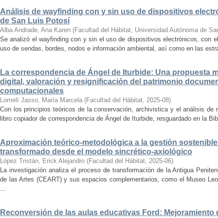
Análisis de wayfinding con y sin uso de dispositivos electr
de San Luis Potosí
Alba Andrade, Ana Karen
(
Facultad del Hábitat, Universidad Autónoma de Sa
Se analizó el wayfinding con y sin el uso de dispositivos electrónicos, con e
uso de sendas, bordes, nodos e información ambiental, así como en las estrat
La correspondencia de Ángel de Iturbide: Una propuesta 
digital, valoración y resignificación del patrimonio docume
computacionales
Lomelí Jasso, María Marcela
(
Facultad del Hábitat
,
2025-08
)
Con los principios teóricos de la conservación, archivistica y el análisis d
libro copiador de correspondencia de Ángel de Iturbide, resguardado en la Bib
Aproximación teórico-metodológica a la gestión sostenibl
transformado desde el modelo sincrético-axiológico
López Tristán, Erick Alejandro
(
Facultad del Hábitat
,
2025-06
)
La investigación analiza el proceso de transformación de la Antigua Penite
de las Artes (CEART) y sus espacios complementarios, como el Museo Leonor
...
Reconversión de las aulas educativas Ford: Mejoramiento d