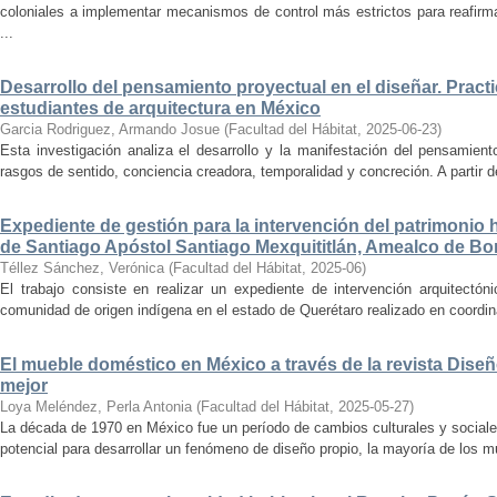
coloniales a implementar mecanismos de control más estrictos para reafirmar 
...
Desarrollo del pensamiento proyectual en el diseñar. Pract
estudiantes de arquitectura en México
Garcia Rodriguez, Armando Josue
(
Facultad del Hábitat
,
2025-06-23
)
Esta investigación analiza el desarrollo y la manifestación del pensamient
rasgos de sentido, conciencia creadora, temporalidad y concreción. A partir de 
Expediente de gestión para la intervención del patrimonio 
de Santiago Apóstol Santiago Mexquititlán, Amealco de Bon
Téllez Sánchez, Verónica
(
Facultad del Hábitat
,
2025-06
)
El trabajo consiste en realizar un expediente de intervención arquitectón
comunidad de origen indígena en el estado de Querétaro realizado en coordin
El mueble doméstico en México a través de la revista Diseñ
mejor
Loya Meléndez, Perla Antonia
(
Facultad del Hábitat
,
2025-05-27
)
La década de 1970 en México fue un período de cambios culturales y sociale
potencial para desarrollar un fenómeno de diseño propio, la mayoría de los m