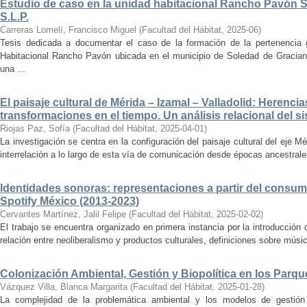
Estudio de caso en la unidad habitacional Rancho Pavón 
S.L.P.
Carreras Lomelí, Francisco Miguel
(
Facultad del Hábitat
,
2025-06
)
Tesis dedicada a documentar el caso de la formación de la pertenencia g
Habitacional Rancho Pavón ubicada en el municipio de Soledad de Gracian
una ...
El paisaje cultural de Mérida – Izamal – Valladolid: Herencia
transformaciones en el tiempo. Un análisis relacional del si
Riojas Paz, Sofía
(
Facultad del Hábitat
,
2025-04-01
)
La investigación se centra en la configuración del paisaje cultural del eje Mé
interrelación a lo largo de esta vía de comunicación desde épocas ancestrales
Identidades sonoras: representaciones a partir del consum
Spotify México (2013-2023)
Cervantes Martínez, Jalil Felipe
(
Facultad del Hábitat
,
2025-02-02
)
El trabajo se encuentra organizado en primera instancia por la introducción 
relación entre neoliberalismo y productos culturales, definiciones sobre música
Colonización Ambiental, Gestión y Biopolítica en los Parq
Vázquez Villa, Blanca Margarita
(
Facultad del Hábitat
,
2025-01-28
)
La complejidad de la problemática ambiental y los modelos de gestión 