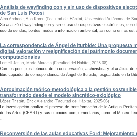
Análisis de wayfinding con y sin uso de dispositivos electr
de San Luis Potosí
Alba Andrade, Ana Karen
(
Facultad del Hábitat, Universidad Autónoma de Sa
Se analizó el wayfinding con y sin el uso de dispositivos electrónicos, con e
uso de sendas, bordes, nodos e información ambiental, así como en las estrat
La correspondencia de Ángel de Iturbide: Una propuesta 
digital, valoración y resignificación del patrimonio docume
computacionales
Lomelí Jasso, María Marcela
(
Facultad del Hábitat
,
2025-08
)
Con los principios teóricos de la conservación, archivistica y el análisis d
libro copiador de correspondencia de Ángel de Iturbide, resguardado en la Bib
Aproximación teórico-metodológica a la gestión sostenibl
transformado desde el modelo sincrético-axiológico
López Tristán, Erick Alejandro
(
Facultad del Hábitat
,
2025-06
)
La investigación analiza el proceso de transformación de la Antigua Penite
de las Artes (CEART) y sus espacios complementarios, como el Museo Leonor
...
Reconversión de las aulas educativas Ford: Mejoramiento d