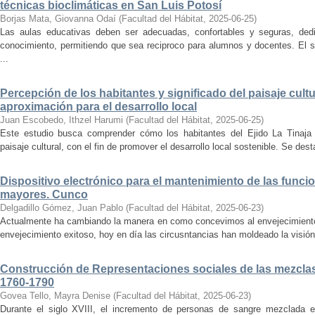
técnicas bioclimáticas en San Luis Potosí
Borjas Mata, Giovanna Odaí
(
Facultad del Hábitat
,
2025-06-25
)
Las aulas educativas deben ser adecuadas, confortables y seguras, dedic
conocimiento, permitiendo que sea reciproco para alumnos y docentes. El s
...
Percepción de los habitantes y significado del paisaje cultu
aproximación para el desarrollo local
Juan Escobedo, Ithzel Harumi
(
Facultad del Hábitat
,
2025-06-25
)
Este estudio busca comprender cómo los habitantes del Ejido La Tinaja p
paisaje cultural, con el fin de promover el desarrollo local sostenible. Se des
Dispositivo electrónico para el mantenimiento de las funci
mayores. Cunco
Delgadillo Gómez, Juan Pablo
(
Facultad del Hábitat
,
2025-06-23
)
Actualmente ha cambiando la manera en como concevimos al envejecimiento
envejecimiento exitoso, hoy en día las circusntancias han moldeado la visión
Construcción de Representaciones sociales de las mezclas
1760-1790
Govea Tello, Mayra Denise
(
Facultad del Hábitat
,
2025-06-23
)
Durante el siglo XVIII, el incremento de personas de sangre mezclada e