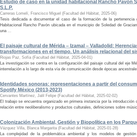
Estudio de caso en la unidad habitacional Rancho Pavón 
S.L.P.
Carreras Lomelí, Francisco Miguel
(
Facultad del Hábitat
,
2025-06
)
Tesis dedicada a documentar el caso de la formación de la pertenencia g
Habitacional Rancho Pavón ubicada en el municipio de Soledad de Gracian
una ...
El paisaje cultural de Mérida – Izamal – Valladolid: Herencia
transformaciones en el tiempo. Un análisis relacional del si
Riojas Paz, Sofía
(
Facultad del Hábitat
,
2025-04-01
)
La investigación se centra en la configuración del paisaje cultural del eje Mé
interrelación a lo largo de esta vía de comunicación desde épocas ancestrales
Identidades sonoras: representaciones a partir del consum
Spotify México (2013-2023)
Cervantes Martínez, Jalil Felipe
(
Facultad del Hábitat
,
2025-02-02
)
El trabajo se encuentra organizado en primera instancia por la introducción 
relación entre neoliberalismo y productos culturales, definiciones sobre música
Colonización Ambiental, Gestión y Biopolítica en los Parq
Vázquez Villa, Blanca Margarita
(
Facultad del Hábitat
,
2025-01-28
)
La complejidad de la problemática ambiental y los modelos de gestión 