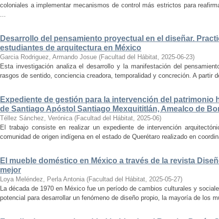
coloniales a implementar mecanismos de control más estrictos para reafirmar 
...
Desarrollo del pensamiento proyectual en el diseñar. Pract
estudiantes de arquitectura en México
Garcia Rodriguez, Armando Josue
(
Facultad del Hábitat
,
2025-06-23
)
Esta investigación analiza el desarrollo y la manifestación del pensamient
rasgos de sentido, conciencia creadora, temporalidad y concreción. A partir de 
Expediente de gestión para la intervención del patrimonio 
de Santiago Apóstol Santiago Mexquititlán, Amealco de Bon
Téllez Sánchez, Verónica
(
Facultad del Hábitat
,
2025-06
)
El trabajo consiste en realizar un expediente de intervención arquitectón
comunidad de origen indígena en el estado de Querétaro realizado en coordin
El mueble doméstico en México a través de la revista Diseñ
mejor
Loya Meléndez, Perla Antonia
(
Facultad del Hábitat
,
2025-05-27
)
La década de 1970 en México fue un período de cambios culturales y sociale
potencial para desarrollar un fenómeno de diseño propio, la mayoría de los m