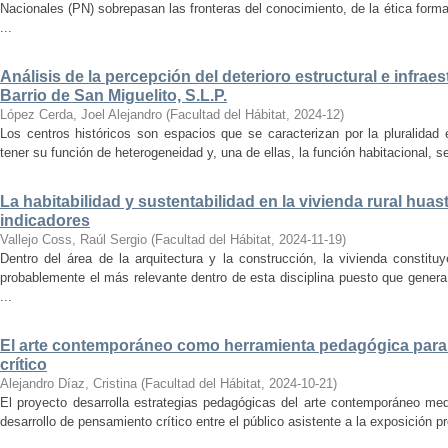
Nacionales (PN) sobrepasan las fronteras del conocimiento, de la ética forma
...
Análisis de la percepción del deterioro estructural e infrae
Barrio de San Miguelito, S.L.P.
López Cerda, Joel Alejandro
(
Facultad del Hábitat
,
2024-12
)
Los centros históricos son espacios que se caracterizan por la pluralidad
tener su función de heterogeneidad y, una de ellas, la función habitacional, se
La habitabilidad y sustentabilidad en la vivienda rural hua
indicadores
Vallejo Coss, Raúl Sergio
(
Facultad del Hábitat
,
2024-11-19
)
Dentro del área de la arquitectura y la construcción, la vivienda constit
probablemente el más relevante dentro de esta disciplina puesto que genera
...
El arte contemporáneo como herramienta pedagógica para 
crítico
Alejandro Díaz, Cristina
(
Facultad del Hábitat
,
2024-10-21
)
El proyecto desarrolla estrategias pedagógicas del arte contemporáneo med
desarrollo de pensamiento crítico entre el público asistente a la exposición p