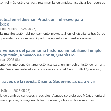
trol más estrictos para reafirmar la legitimidad, fiscalizar los recursos
ctual en el diseñar. Practicum reflexivo para
éxico
d del Hábitat
,
2025-06-23
)
y la manifestación del pensamiento proyectual en el diseñar a través de
oralidad y concreción. A partir de un enfoque interdisciplinario ...
ervención del patrimonio histórico inmobiliario Templo
quititlán, Amealco de Bonfil, Querétaro
itat
,
2025-06
)
iente de intervención arquitectónica para un inmueble histórico en una
de Querétaro realizado en coordinación con el Centro INAH Querétaro, ...
través de la revista Diseño. Sugerencias para vivir
 Hábitat
,
2025-05-27
)
o de cambios culturales y sociales. Aunque se creía que México tenía el
diseño propio, la mayoría de los muebles y objetos de diseño más ...