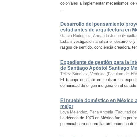
coloniales a implementar mecanismos de con
...
Desarrollo del pensamiento proye
estudiantes de arquitectura en M
Garcia Rodriguez, Armando Josue
(
Faculta
Esta investigación analiza el desarrollo 
rasgos de sentido, conciencia creadora, temp
Expediente de gestión para la int
de Santiago Apóstol Santiago Mex
Téllez Sánchez, Verónica
(
Facultad del Háb
El trabajo consiste en realizar un exped
comunidad de origen indígena en el estado 
El mueble doméstico en México a 
mejor
Loya Meléndez, Perla Antonia
(
Facultad del
La década de 1970 en México fue un períod
potencial para desarrollar un fenómeno de 