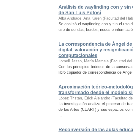
Análisis de wayfinding con y sin 
de San Luis Potosí
Alba Andrade, Ana Karen
(
Facultad del Háb
Se analizó el wayfinding con y sin el uso d
uso de sendas, bordes, nodos e información 
La correspondencia de Ángel de 
digital, valoración y resignifica
computacionales
Lomelí Jasso, María Marcela
(
Facultad del
Con los principios teóricos de la conservac
libro copiador de correspondencia de Ángel 
Aproximación teórico-metodológi
transformado desde el modelo si
López Tristán, Erick Alejandro
(
Facultad de
La investigación analiza el proceso de tra
de las Artes (CEART) y sus espacios comp
...
Reconversión de las aulas educa