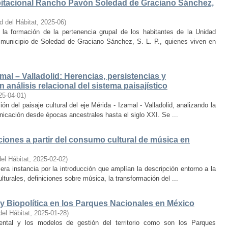
bitacional Rancho Pavón Soledad de Graciano Sánchez,
d del Hábitat
,
2025-06
)
la formación de la pertenencia grupal de los habitantes de la Unidad
municipio de Soledad de Graciano Sánchez, S. L. P., quienes viven en
amal – Valladolid: Herencias, persistencias y
 análisis relacional del sistema paisajístico
25-04-01
)
ón del paisaje cultural del eje Mérida - Izamal - Valladolid, analizando la
unicación desde épocas ancestrales hasta el siglo XXI. Se ...
iones a partir del consumo cultural de música en
el Hábitat
,
2025-02-02
)
era instancia por la introducción que amplían la descripción entorno a la
lturales, definiciones sobre música, la transformación del ...
y Biopolítica en los Parques Nacionales en México
del Hábitat
,
2025-01-28
)
ental y los modelos de gestión del territorio como son los Parques