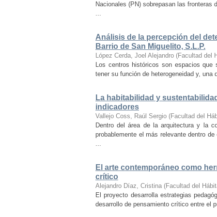
Nacionales (PN) sobrepasan las fronteras d
...
Análisis de la percepción del dete
Barrio de San Miguelito, S.L.P.
López Cerda, Joel Alejandro
(
Facultad del 
Los centros históricos son espacios que s
tener su función de heterogeneidad y, una de
La habitabilidad y sustentabilida
indicadores
Vallejo Coss, Raúl Sergio
(
Facultad del Háb
Dentro del área de la arquitectura y la c
probablemente el más relevante dentro de 
...
El arte contemporáneo como herr
crítico
Alejandro Díaz, Cristina
(
Facultad del Hábit
El proyecto desarrolla estrategias pedag
desarrollo de pensamiento crítico entre el 