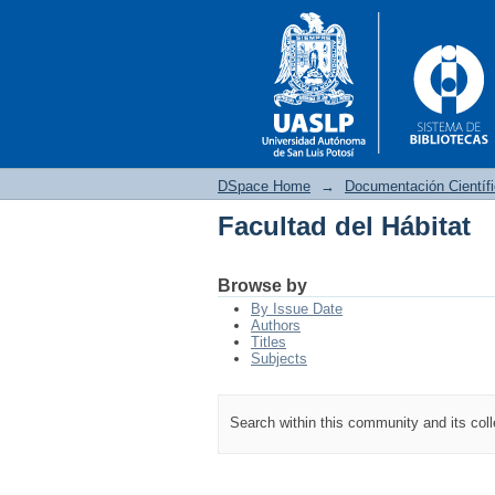
DSpace Home
→
Documentación Científ
Facultad del Hábitat
Facultad del Hábitat
Browse by
By Issue Date
Authors
Titles
Subjects
Search within this community and its col