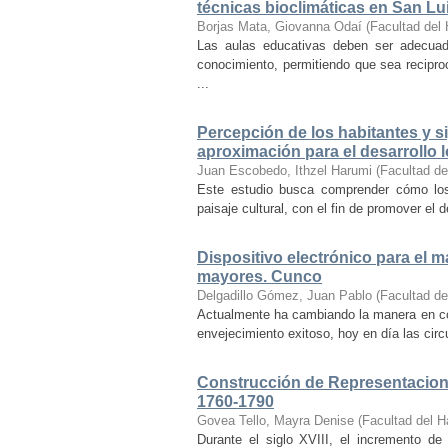
técnicas bioclimáticas en San Lu
Borjas Mata, Giovanna Odaí
(
Facultad del 
Las aulas educativas deben ser adecuada
conocimiento, permitiendo que sea recipr
...
Percepción de los habitantes y sig
aproximación para el desarrollo l
Juan Escobedo, Ithzel Harumi
(
Facultad de
Este estudio busca comprender cómo los 
paisaje cultural, con el fin de promover el 
Dispositivo electrónico para el 
mayores. Cunco
Delgadillo Gómez, Juan Pablo
(
Facultad de
Actualmente ha cambiando la manera en co
envejecimiento exitoso, hoy en día las cir
Construcción de Representacione
1760-1790
Govea Tello, Mayra Denise
(
Facultad del H
Durante el siglo XVIII, el incremento d