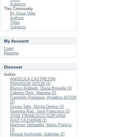
Subjects
This Community
By Issue Date
Authors
Titles
Subjects
My Account
Login
Register
Discover
Author
ANGELICA CASTREJON
PANIAGUA;167229 (2)
Blanco Robledo, Diana Briseida (2)
Cabrero Ortíz, Mariana (2)
Castrejón Paniagua, Angélica;167229
(2)
Govea Tello, Mayra Denise (2)
Guevara Ruiz, José Francisco (2)
JOSE FRANCISCO GUEVARA
RUIZ;CA1240548 (2)
Martínez Delgadillo, María Patricia
(2)
Moguel Anchondo, Gabriela (2)