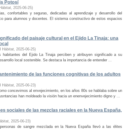
is Potosí
Hábitat
,
2025-06-25
)
s, confortables y seguras, dedicadas al aprendizaje y desarrollo del
oco para alumnos y docentes. El sistema constructivo de estos espacios
nificado del paisaje cultural en el Ejido La Tinaja: una
ocal
l Hábitat
,
2025-06-25
)
habitantes del Ejido La Tinaja perciben y atribuyen significado a su
desarrollo local sostenible. Se destaca la importancia de entender ...
mantenimiento de las funciones cognitivas de los adultos
l Hábitat
,
2025-06-23
)
mo concevimos al envejecimiento, en los años 80s se hablaba sobre un
cusntancias han moldeado la visión hacia un enenvejecimiento digno y ...
s sociales de las mezclas raciales en la Nueva España,
ábitat
,
2025-06-23
)
e personas de sangre mezclada en la Nueva España llevó a las élites