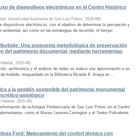
uso de dispositivos electrónicos en el Centro Histórico
itat, Universidad Autónoma de San Luis Potosí
,
2026-06
)
e dispositivos electrónicos, con el objetivo de determinar la percepción y
ambiental, así como en las estrategias de recorrido, el tiempo ...
Iturbide: Una propuesta metodológica de preservación
ción del patrimonio documental, mediante herramientas
 Hábitat
,
2025-08
)
ión, archivistica y el análisis de redes se realiza una aproximación a un
de Iturbide, resguardado en la Biblioteca Ricardo B. Anaya en ...
ca a la gestión sostenible del patrimonio monumental
ncrético-axiológico
l Hábitat
,
2025-06
)
nsformación de la Antigua Penitenciaría de San Luis Potosí en el Centro
lementarios, como el Museo Leonora Carrington y el Teatro Polivalente.
tivas Ford: Mejoramiento del confort térmico con