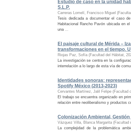
Estudio de caso en la unidad ha
S.L.P.
Carreras Lomelí, Francisco Miguel
(
Faculta
Tesis dedicada a documentar el caso de 
Habitacional Rancho Pavón ubicada en el 
una ...
El paisaje cultural de Mérida – Iz
transformaciones en el tiempo. Un
Riojas Paz, Sofía
(
Facultad del Hábitat
,
20
La investigación se centra en la configuraci
interrelación a lo largo de esta vía de com
Identidades sonoras: representac
Spotify México (2013-2023)
Cervantes Martínez, Jalil Felipe
(
Facultad d
El trabajo se encuentra organizado en prim
relación entre neoliberalismo y productos cu
Colonización Ambiental, Gestión 
Vázquez Villa, Blanca Margarita
(
Facultad 
La complejidad de la problemática ambi