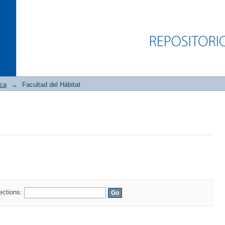
ica
→
Facultad del Hábitat
lections: