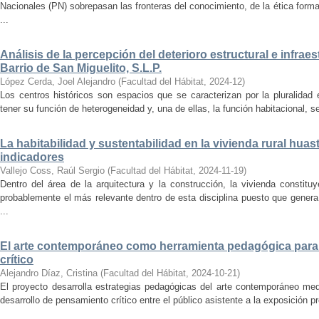
Nacionales (PN) sobrepasan las fronteras del conocimiento, de la ética forma
...
Análisis de la percepción del deterioro estructural e infrae
Barrio de San Miguelito, S.L.P.
López Cerda, Joel Alejandro
(
Facultad del Hábitat
,
2024-12
)
Los centros históricos son espacios que se caracterizan por la pluralidad
tener su función de heterogeneidad y, una de ellas, la función habitacional, se
La habitabilidad y sustentabilidad en la vivienda rural hua
indicadores
Vallejo Coss, Raúl Sergio
(
Facultad del Hábitat
,
2024-11-19
)
Dentro del área de la arquitectura y la construcción, la vivienda constit
probablemente el más relevante dentro de esta disciplina puesto que genera
...
El arte contemporáneo como herramienta pedagógica para 
crítico
Alejandro Díaz, Cristina
(
Facultad del Hábitat
,
2024-10-21
)
El proyecto desarrolla estrategias pedagógicas del arte contemporáneo med
desarrollo de pensamiento crítico entre el público asistente a la exposición p