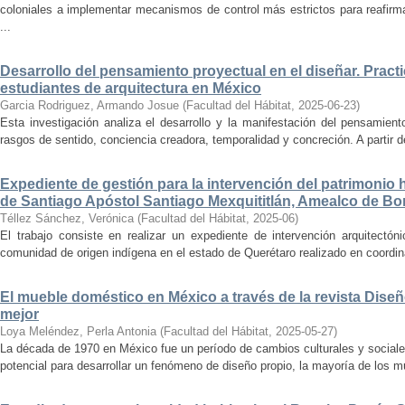
coloniales a implementar mecanismos de control más estrictos para reafirmar 
...
Desarrollo del pensamiento proyectual en el diseñar. Pract
estudiantes de arquitectura en México
Garcia Rodriguez, Armando Josue
(
Facultad del Hábitat
,
2025-06-23
)
Esta investigación analiza el desarrollo y la manifestación del pensamient
rasgos de sentido, conciencia creadora, temporalidad y concreción. A partir de 
Expediente de gestión para la intervención del patrimonio 
de Santiago Apóstol Santiago Mexquititlán, Amealco de Bon
Téllez Sánchez, Verónica
(
Facultad del Hábitat
,
2025-06
)
El trabajo consiste en realizar un expediente de intervención arquitectón
comunidad de origen indígena en el estado de Querétaro realizado en coordin
El mueble doméstico en México a través de la revista Diseñ
mejor
Loya Meléndez, Perla Antonia
(
Facultad del Hábitat
,
2025-05-27
)
La década de 1970 en México fue un período de cambios culturales y sociale
potencial para desarrollar un fenómeno de diseño propio, la mayoría de los m