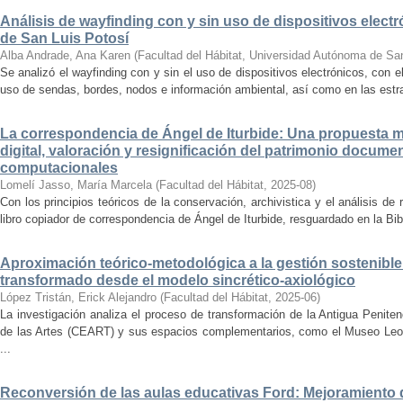
Análisis de wayfinding con y sin uso de dispositivos electr
de San Luis Potosí
Alba Andrade, Ana Karen
(
Facultad del Hábitat, Universidad Autónoma de Sa
Se analizó el wayfinding con y sin el uso de dispositivos electrónicos, con e
uso de sendas, bordes, nodos e información ambiental, así como en las estrat
La correspondencia de Ángel de Iturbide: Una propuesta 
digital, valoración y resignificación del patrimonio docume
computacionales
Lomelí Jasso, María Marcela
(
Facultad del Hábitat
,
2025-08
)
Con los principios teóricos de la conservación, archivistica y el análisis d
libro copiador de correspondencia de Ángel de Iturbide, resguardado en la Bib
Aproximación teórico-metodológica a la gestión sostenibl
transformado desde el modelo sincrético-axiológico
López Tristán, Erick Alejandro
(
Facultad del Hábitat
,
2025-06
)
La investigación analiza el proceso de transformación de la Antigua Penite
de las Artes (CEART) y sus espacios complementarios, como el Museo Leonor
...
Reconversión de las aulas educativas Ford: Mejoramiento d