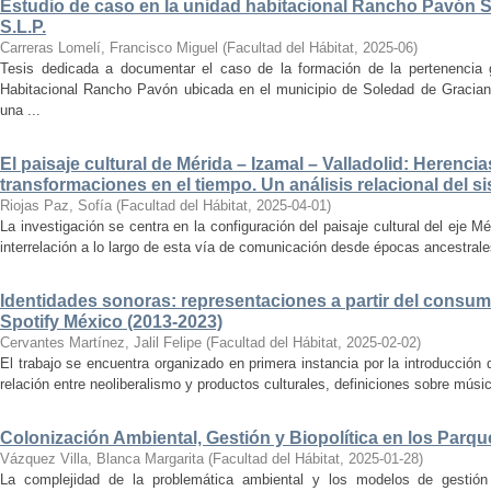
Estudio de caso en la unidad habitacional Rancho Pavón 
S.L.P.
Carreras Lomelí, Francisco Miguel
(
Facultad del Hábitat
,
2025-06
)
Tesis dedicada a documentar el caso de la formación de la pertenencia g
Habitacional Rancho Pavón ubicada en el municipio de Soledad de Gracian
una ...
El paisaje cultural de Mérida – Izamal – Valladolid: Herencia
transformaciones en el tiempo. Un análisis relacional del si
Riojas Paz, Sofía
(
Facultad del Hábitat
,
2025-04-01
)
La investigación se centra en la configuración del paisaje cultural del eje Mé
interrelación a lo largo de esta vía de comunicación desde épocas ancestrales
Identidades sonoras: representaciones a partir del consum
Spotify México (2013-2023)
Cervantes Martínez, Jalil Felipe
(
Facultad del Hábitat
,
2025-02-02
)
El trabajo se encuentra organizado en primera instancia por la introducción 
relación entre neoliberalismo y productos culturales, definiciones sobre música
Colonización Ambiental, Gestión y Biopolítica en los Parq
Vázquez Villa, Blanca Margarita
(
Facultad del Hábitat
,
2025-01-28
)
La complejidad de la problemática ambiental y los modelos de gestión 