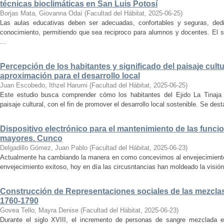
técnicas bioclimáticas en San Luis Potosí
Borjas Mata, Giovanna Odaí
(
Facultad del Hábitat
,
2025-06-25
)
Las aulas educativas deben ser adecuadas, confortables y seguras, dedic
conocimiento, permitiendo que sea reciproco para alumnos y docentes. El s
...
Percepción de los habitantes y significado del paisaje cultu
aproximación para el desarrollo local
Juan Escobedo, Ithzel Harumi
(
Facultad del Hábitat
,
2025-06-25
)
Este estudio busca comprender cómo los habitantes del Ejido La Tinaja p
paisaje cultural, con el fin de promover el desarrollo local sostenible. Se des
Dispositivo electrónico para el mantenimiento de las funci
mayores. Cunco
Delgadillo Gómez, Juan Pablo
(
Facultad del Hábitat
,
2025-06-23
)
Actualmente ha cambiando la manera en como concevimos al envejecimiento
envejecimiento exitoso, hoy en día las circusntancias han moldeado la visión
Construcción de Representaciones sociales de las mezclas
1760-1790
Govea Tello, Mayra Denise
(
Facultad del Hábitat
,
2025-06-23
)
Durante el siglo XVIII, el incremento de personas de sangre mezclada e