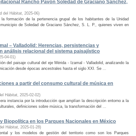
bitacional Rancho Pavón Soledad de Graciano Sánchez,
d del Hábitat
,
2025-06
)
la formación de la pertenencia grupal de los habitantes de la Unidad
municipio de Soledad de Graciano Sánchez, S. L. P., quienes viven en
amal – Valladolid: Herencias, persistencias y
 análisis relacional del sistema paisajístico
25-04-01
)
ón del paisaje cultural del eje Mérida - Izamal - Valladolid, analizando la
unicación desde épocas ancestrales hasta el siglo XXI. Se ...
iones a partir del consumo cultural de música en
el Hábitat
,
2025-02-02
)
era instancia por la introducción que amplían la descripción entorno a la
lturales, definiciones sobre música, la transformación del ...
y Biopolítica en los Parques Nacionales en México
del Hábitat
,
2025-01-28
)
ental y los modelos de gestión del territorio como son los Parques