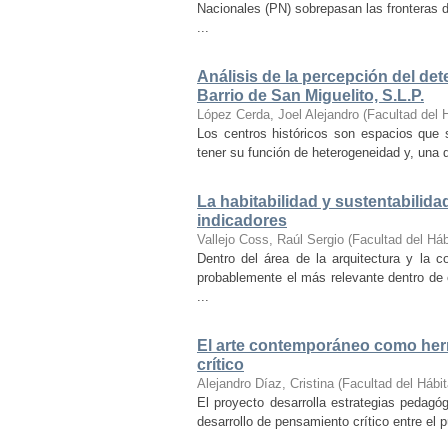
Nacionales (PN) sobrepasan las fronteras d
...
Análisis de la percepción del dete
Barrio de San Miguelito, S.L.P.
López Cerda, Joel Alejandro
(
Facultad del 
Los centros históricos son espacios que s
tener su función de heterogeneidad y, una de
La habitabilidad y sustentabilida
indicadores
Vallejo Coss, Raúl Sergio
(
Facultad del Háb
Dentro del área de la arquitectura y la c
probablemente el más relevante dentro de 
...
El arte contemporáneo como herr
crítico
Alejandro Díaz, Cristina
(
Facultad del Hábit
El proyecto desarrolla estrategias pedag
desarrollo de pensamiento crítico entre el 