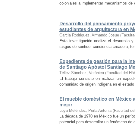
coloniales a implementar mecanismos de con
...
Desarrollo del pensamiento proye
estudiantes de arquitectura en M
Garcia Rodriguez, Armando Josue
(
Faculta
Esta investigación analiza el desarrollo 
rasgos de sentido, conciencia creadora, temp
Expediente de gestión para la int
de Santiago Apóstol Santiago Mex
Téllez Sánchez, Verónica
(
Facultad del Háb
El trabajo consiste en realizar un exped
comunidad de origen indígena en el estado 
El mueble doméstico en México a 
mejor
Loya Meléndez, Perla Antonia
(
Facultad del
La década de 1970 en México fue un períod
potencial para desarrollar un fenómeno de 