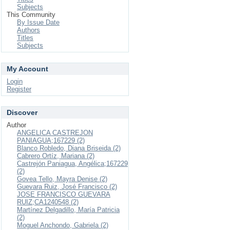
Subjects
This Community
By Issue Date
Authors
Titles
Subjects
My Account
Login
Register
Discover
Author
ANGELICA CASTREJON
PANIAGUA;167229 (2)
Blanco Robledo, Diana Briseida (2)
Cabrero Ortíz, Mariana (2)
Castrejón Paniagua, Angélica;167229
(2)
Govea Tello, Mayra Denise (2)
Guevara Ruiz, José Francisco (2)
JOSE FRANCISCO GUEVARA
RUIZ;CA1240548 (2)
Martínez Delgadillo, María Patricia
(2)
Moguel Anchondo, Gabriela (2)