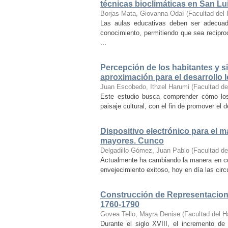
técnicas bioclimáticas en San Lu
Borjas Mata, Giovanna Odaí
(
Facultad del 
Las aulas educativas deben ser adecuada
conocimiento, permitiendo que sea recipr
...
Percepción de los habitantes y sig
aproximación para el desarrollo l
Juan Escobedo, Ithzel Harumi
(
Facultad de
Este estudio busca comprender cómo los 
paisaje cultural, con el fin de promover el 
Dispositivo electrónico para el 
mayores. Cunco
Delgadillo Gómez, Juan Pablo
(
Facultad de
Actualmente ha cambiando la manera en co
envejecimiento exitoso, hoy en día las cir
Construcción de Representacione
1760-1790
Govea Tello, Mayra Denise
(
Facultad del H
Durante el siglo XVIII, el incremento d