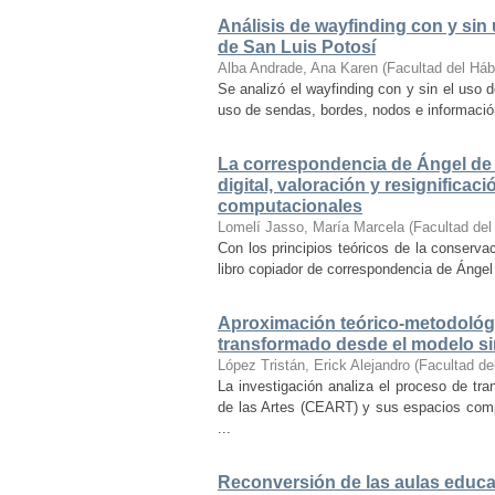
Análisis de wayfinding con y sin 
de San Luis Potosí
Alba Andrade, Ana Karen
(
Facultad del Háb
Se analizó el wayfinding con y sin el uso d
uso de sendas, bordes, nodos e información 
La correspondencia de Ángel de 
digital, valoración y resignifica
computacionales
Lomelí Jasso, María Marcela
(
Facultad del
Con los principios teóricos de la conservac
libro copiador de correspondencia de Ángel 
Aproximación teórico-metodológi
transformado desde el modelo si
López Tristán, Erick Alejandro
(
Facultad de
La investigación analiza el proceso de tra
de las Artes (CEART) y sus espacios comp
...
Reconversión de las aulas educa