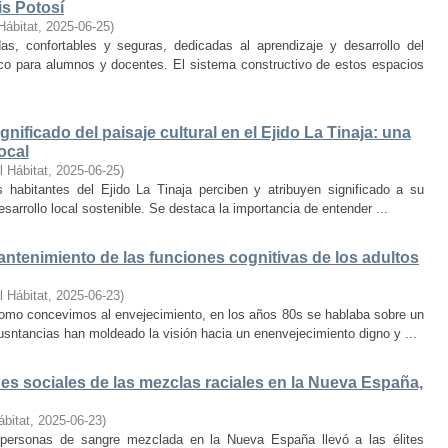
is Potosí
Hábitat
,
2025-06-25
)
s, confortables y seguras, dedicadas al aprendizaje y desarrollo del
oco para alumnos y docentes. El sistema constructivo de estos espacios
nificado del paisaje cultural en el Ejido La Tinaja: una
ocal
l Hábitat
,
2025-06-25
)
habitantes del Ejido La Tinaja perciben y atribuyen significado a su
desarrollo local sostenible. Se destaca la importancia de entender ...
mantenimiento de las funciones cognitivas de los adultos
l Hábitat
,
2025-06-23
)
mo concevimos al envejecimiento, en los años 80s se hablaba sobre un
cusntancias han moldeado la visión hacia un enenvejecimiento digno y ...
s sociales de las mezclas raciales en la Nueva España,
ábitat
,
2025-06-23
)
e personas de sangre mezclada en la Nueva España llevó a las élites