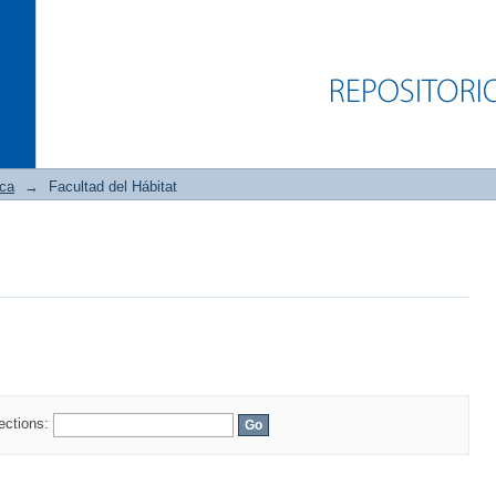
ica
→
Facultad del Hábitat
lections: