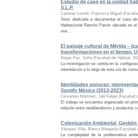
Estudio de caso en la unidad ha
S.L.P.
Carreras Lomelí, Francisco Miguel
(
Faculta
Tesis dedicada a documentar el caso de 
Habitacional Rancho Pavón ubicada en el 
una ...
El paisaje cultural de Mérida – Iz
transformaciones en el tiempo. Un
Riojas Paz, Sofía
(
Facultad del Hábitat
,
20
La investigación se centra en la configuraci
interrelación a lo largo de esta vía de com
Identidades sonoras: representac
Spotify México (2013-2023)
Cervantes Martínez, Jalil Felipe
(
Facultad d
El trabajo se encuentra organizado en prim
relación entre neoliberalismo y productos cu
Colonización Ambiental, Gestión 
Vázquez Villa, Blanca Margarita
(
Facultad 
La complejidad de la problemática ambi