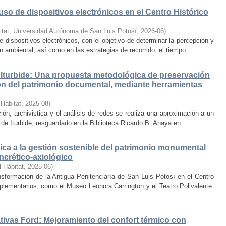
uso de dispositivos electrónicos en el Centro Histórico
itat, Universidad Autónoma de San Luis Potosí
,
2026-06
)
e dispositivos electrónicos, con el objetivo de determinar la percepción y
ambiental, así como en las estrategias de recorrido, el tiempo ...
Iturbide: Una propuesta metodológica de preservación
ción del patrimonio documental, mediante herramientas
 Hábitat
,
2025-08
)
ión, archivistica y el análisis de redes se realiza una aproximación a un
de Iturbide, resguardado en la Biblioteca Ricardo B. Anaya en ...
ca a la gestión sostenible del patrimonio monumental
ncrético-axiológico
l Hábitat
,
2025-06
)
nsformación de la Antigua Penitenciaría de San Luis Potosí en el Centro
lementarios, como el Museo Leonora Carrington y el Teatro Polivalente.
tivas Ford: Mejoramiento del confort térmico con