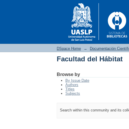
DSpace Home
→
Documentación Científ
Facultad del Hábitat
Facultad del Hábitat
Browse by
By Issue Date
Authors
Titles
Subjects
Search within this community and its col