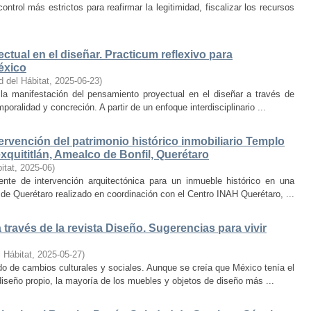
trol más estrictos para reafirmar la legitimidad, fiscalizar los recursos
ctual en el diseñar. Practicum reflexivo para
éxico
d del Hábitat
,
2025-06-23
)
y la manifestación del pensamiento proyectual en el diseñar a través de
oralidad y concreción. A partir de un enfoque interdisciplinario ...
ervención del patrimonio histórico inmobiliario Templo
quititlán, Amealco de Bonfil, Querétaro
itat
,
2025-06
)
iente de intervención arquitectónica para un inmueble histórico en una
de Querétaro realizado en coordinación con el Centro INAH Querétaro, ...
través de la revista Diseño. Sugerencias para vivir
 Hábitat
,
2025-05-27
)
o de cambios culturales y sociales. Aunque se creía que México tenía el
diseño propio, la mayoría de los muebles y objetos de diseño más ...