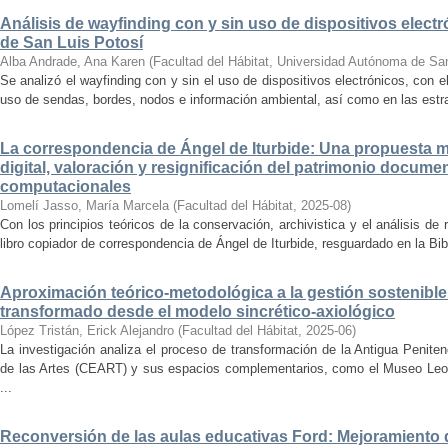
Análisis de wayfinding con y sin uso de dispositivos electr
de San Luis Potosí
Alba Andrade, Ana Karen
(
Facultad del Hábitat, Universidad Autónoma de Sa
Se analizó el wayfinding con y sin el uso de dispositivos electrónicos, con e
uso de sendas, bordes, nodos e información ambiental, así como en las estrat
La correspondencia de Ángel de Iturbide: Una propuesta 
digital, valoración y resignificación del patrimonio docume
computacionales
Lomelí Jasso, María Marcela
(
Facultad del Hábitat
,
2025-08
)
Con los principios teóricos de la conservación, archivistica y el análisis d
libro copiador de correspondencia de Ángel de Iturbide, resguardado en la Bib
Aproximación teórico-metodológica a la gestión sostenibl
transformado desde el modelo sincrético-axiológico
López Tristán, Erick Alejandro
(
Facultad del Hábitat
,
2025-06
)
La investigación analiza el proceso de transformación de la Antigua Penite
de las Artes (CEART) y sus espacios complementarios, como el Museo Leonor
...
Reconversión de las aulas educativas Ford: Mejoramiento d