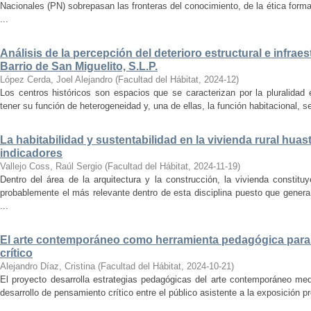
Nacionales (PN) sobrepasan las fronteras del conocimiento, de la ética forma
...
Análisis de la percepción del deterioro estructural e infrae
Barrio de San Miguelito, S.L.P.
López Cerda, Joel Alejandro
(
Facultad del Hábitat
,
2024-12
)
Los centros históricos son espacios que se caracterizan por la pluralidad
tener su función de heterogeneidad y, una de ellas, la función habitacional, se
La habitabilidad y sustentabilidad en la vivienda rural hua
indicadores
Vallejo Coss, Raúl Sergio
(
Facultad del Hábitat
,
2024-11-19
)
Dentro del área de la arquitectura y la construcción, la vivienda constit
probablemente el más relevante dentro de esta disciplina puesto que genera
...
El arte contemporáneo como herramienta pedagógica para 
crítico
Alejandro Díaz, Cristina
(
Facultad del Hábitat
,
2024-10-21
)
El proyecto desarrolla estrategias pedagógicas del arte contemporáneo med
desarrollo de pensamiento crítico entre el público asistente a la exposición p