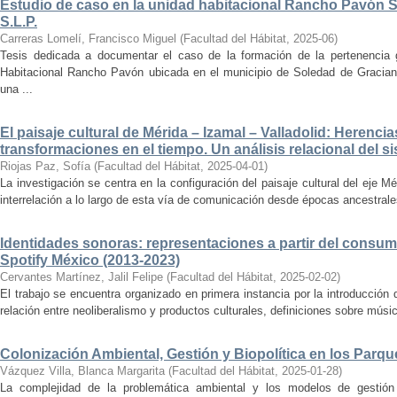
Estudio de caso en la unidad habitacional Rancho Pavón 
S.L.P.
Carreras Lomelí, Francisco Miguel
(
Facultad del Hábitat
,
2025-06
)
Tesis dedicada a documentar el caso de la formación de la pertenencia g
Habitacional Rancho Pavón ubicada en el municipio de Soledad de Gracian
una ...
El paisaje cultural de Mérida – Izamal – Valladolid: Herencia
transformaciones en el tiempo. Un análisis relacional del si
Riojas Paz, Sofía
(
Facultad del Hábitat
,
2025-04-01
)
La investigación se centra en la configuración del paisaje cultural del eje Mé
interrelación a lo largo de esta vía de comunicación desde épocas ancestrales
Identidades sonoras: representaciones a partir del consum
Spotify México (2013-2023)
Cervantes Martínez, Jalil Felipe
(
Facultad del Hábitat
,
2025-02-02
)
El trabajo se encuentra organizado en primera instancia por la introducción 
relación entre neoliberalismo y productos culturales, definiciones sobre música
Colonización Ambiental, Gestión y Biopolítica en los Parq
Vázquez Villa, Blanca Margarita
(
Facultad del Hábitat
,
2025-01-28
)
La complejidad de la problemática ambiental y los modelos de gestión 