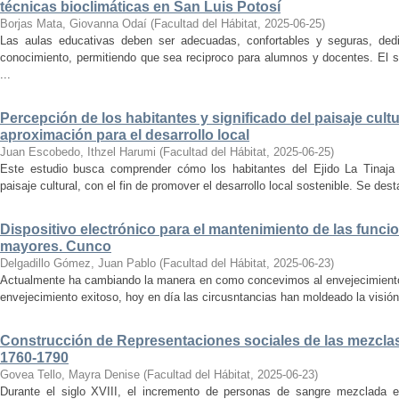
técnicas bioclimáticas en San Luis Potosí
Borjas Mata, Giovanna Odaí
(
Facultad del Hábitat
,
2025-06-25
)
Las aulas educativas deben ser adecuadas, confortables y seguras, dedic
conocimiento, permitiendo que sea reciproco para alumnos y docentes. El s
...
Percepción de los habitantes y significado del paisaje cultu
aproximación para el desarrollo local
Juan Escobedo, Ithzel Harumi
(
Facultad del Hábitat
,
2025-06-25
)
Este estudio busca comprender cómo los habitantes del Ejido La Tinaja p
paisaje cultural, con el fin de promover el desarrollo local sostenible. Se des
Dispositivo electrónico para el mantenimiento de las funci
mayores. Cunco
Delgadillo Gómez, Juan Pablo
(
Facultad del Hábitat
,
2025-06-23
)
Actualmente ha cambiando la manera en como concevimos al envejecimiento
envejecimiento exitoso, hoy en día las circusntancias han moldeado la visión
Construcción de Representaciones sociales de las mezclas
1760-1790
Govea Tello, Mayra Denise
(
Facultad del Hábitat
,
2025-06-23
)
Durante el siglo XVIII, el incremento de personas de sangre mezclada e