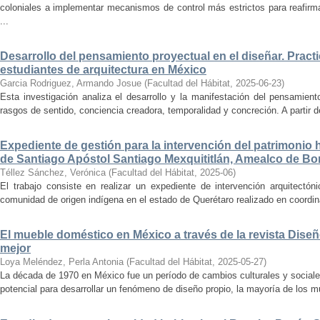
coloniales a implementar mecanismos de control más estrictos para reafirmar 
...
Desarrollo del pensamiento proyectual en el diseñar. Pract
estudiantes de arquitectura en México
Garcia Rodriguez, Armando Josue
(
Facultad del Hábitat
,
2025-06-23
)
Esta investigación analiza el desarrollo y la manifestación del pensamient
rasgos de sentido, conciencia creadora, temporalidad y concreción. A partir de 
Expediente de gestión para la intervención del patrimonio 
de Santiago Apóstol Santiago Mexquititlán, Amealco de Bon
Téllez Sánchez, Verónica
(
Facultad del Hábitat
,
2025-06
)
El trabajo consiste en realizar un expediente de intervención arquitectón
comunidad de origen indígena en el estado de Querétaro realizado en coordin
El mueble doméstico en México a través de la revista Diseñ
mejor
Loya Meléndez, Perla Antonia
(
Facultad del Hábitat
,
2025-05-27
)
La década de 1970 en México fue un período de cambios culturales y sociale
potencial para desarrollar un fenómeno de diseño propio, la mayoría de los m