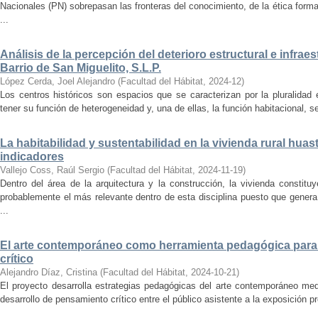
Nacionales (PN) sobrepasan las fronteras del conocimiento, de la ética forma
...
Análisis de la percepción del deterioro estructural e infrae
Barrio de San Miguelito, S.L.P.
López Cerda, Joel Alejandro
(
Facultad del Hábitat
,
2024-12
)
Los centros históricos son espacios que se caracterizan por la pluralidad
tener su función de heterogeneidad y, una de ellas, la función habitacional, se
La habitabilidad y sustentabilidad en la vivienda rural hua
indicadores
Vallejo Coss, Raúl Sergio
(
Facultad del Hábitat
,
2024-11-19
)
Dentro del área de la arquitectura y la construcción, la vivienda constit
probablemente el más relevante dentro de esta disciplina puesto que genera
...
El arte contemporáneo como herramienta pedagógica para 
crítico
Alejandro Díaz, Cristina
(
Facultad del Hábitat
,
2024-10-21
)
El proyecto desarrolla estrategias pedagógicas del arte contemporáneo med
desarrollo de pensamiento crítico entre el público asistente a la exposición p