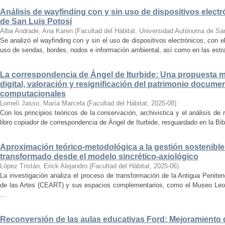
Análisis de wayfinding con y sin uso de dispositivos electr
de San Luis Potosí
Alba Andrade, Ana Karen
(
Facultad del Hábitat, Universidad Autónoma de Sa
Se analizó el wayfinding con y sin el uso de dispositivos electrónicos, con e
uso de sendas, bordes, nodos e información ambiental, así como en las estrat
La correspondencia de Ángel de Iturbide: Una propuesta 
digital, valoración y resignificación del patrimonio docume
computacionales
Lomelí Jasso, María Marcela
(
Facultad del Hábitat
,
2025-08
)
Con los principios teóricos de la conservación, archivistica y el análisis d
libro copiador de correspondencia de Ángel de Iturbide, resguardado en la Bib
Aproximación teórico-metodológica a la gestión sostenibl
transformado desde el modelo sincrético-axiológico
López Tristán, Erick Alejandro
(
Facultad del Hábitat
,
2025-06
)
La investigación analiza el proceso de transformación de la Antigua Penite
de las Artes (CEART) y sus espacios complementarios, como el Museo Leonor
...
Reconversión de las aulas educativas Ford: Mejoramiento d