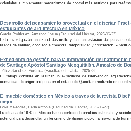
coloniales a implementar mecanismos de control más estrictos para reafirmar 
...
Desarrollo del pensamiento proyectual en el diseñar. Pract
estudiantes de arquitectura en México
Garcia Rodriguez, Armando Josue
(
Facultad del Hábitat
,
2025-06-23
)
Esta investigación analiza el desarrollo y la manifestación del pensamient
rasgos de sentido, conciencia creadora, temporalidad y concreción. A partir de 
Expediente de gestión para la intervención del patrimonio 
de Santiago Apóstol Santiago Mexquititlán, Amealco de Bon
Téllez Sánchez, Verónica
(
Facultad del Hábitat
,
2025-06
)
El trabajo consiste en realizar un expediente de intervención arquitectón
comunidad de origen indígena en el estado de Querétaro realizado en coordin
El mueble doméstico en México a través de la revista Diseñ
mejor
Loya Meléndez, Perla Antonia
(
Facultad del Hábitat
,
2025-05-27
)
La década de 1970 en México fue un período de cambios culturales y sociale
potencial para desarrollar un fenómeno de diseño propio, la mayoría de los m