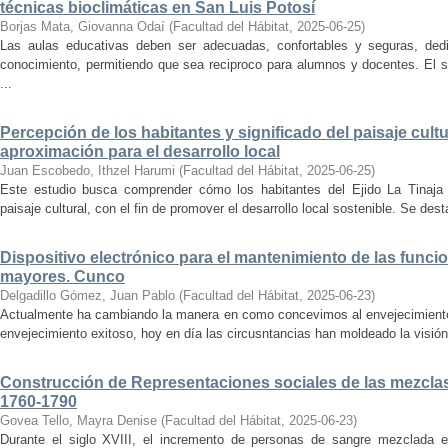
técnicas bioclimáticas en San Luis Potosí
Borjas Mata, Giovanna Odaí
(
Facultad del Hábitat
,
2025-06-25
)
Las aulas educativas deben ser adecuadas, confortables y seguras, dedic
conocimiento, permitiendo que sea reciproco para alumnos y docentes. El s
...
Percepción de los habitantes y significado del paisaje cultu
aproximación para el desarrollo local
Juan Escobedo, Ithzel Harumi
(
Facultad del Hábitat
,
2025-06-25
)
Este estudio busca comprender cómo los habitantes del Ejido La Tinaja p
paisaje cultural, con el fin de promover el desarrollo local sostenible. Se des
Dispositivo electrónico para el mantenimiento de las funci
mayores. Cunco
Delgadillo Gómez, Juan Pablo
(
Facultad del Hábitat
,
2025-06-23
)
Actualmente ha cambiando la manera en como concevimos al envejecimiento
envejecimiento exitoso, hoy en día las circusntancias han moldeado la visión
Construcción de Representaciones sociales de las mezclas
1760-1790
Govea Tello, Mayra Denise
(
Facultad del Hábitat
,
2025-06-23
)
Durante el siglo XVIII, el incremento de personas de sangre mezclada e