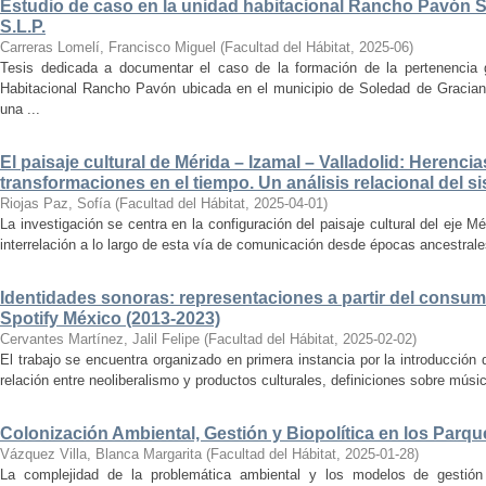
Estudio de caso en la unidad habitacional Rancho Pavón 
S.L.P.
Carreras Lomelí, Francisco Miguel
(
Facultad del Hábitat
,
2025-06
)
Tesis dedicada a documentar el caso de la formación de la pertenencia g
Habitacional Rancho Pavón ubicada en el municipio de Soledad de Gracian
una ...
El paisaje cultural de Mérida – Izamal – Valladolid: Herencia
transformaciones en el tiempo. Un análisis relacional del si
Riojas Paz, Sofía
(
Facultad del Hábitat
,
2025-04-01
)
La investigación se centra en la configuración del paisaje cultural del eje Mé
interrelación a lo largo de esta vía de comunicación desde épocas ancestrales
Identidades sonoras: representaciones a partir del consum
Spotify México (2013-2023)
Cervantes Martínez, Jalil Felipe
(
Facultad del Hábitat
,
2025-02-02
)
El trabajo se encuentra organizado en primera instancia por la introducción 
relación entre neoliberalismo y productos culturales, definiciones sobre música
Colonización Ambiental, Gestión y Biopolítica en los Parq
Vázquez Villa, Blanca Margarita
(
Facultad del Hábitat
,
2025-01-28
)
La complejidad de la problemática ambiental y los modelos de gestión 