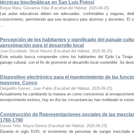
técnicas bioclimáticas en San Luis Potosí
Borjas Mata, Giovanna Odaí
(
Facultad del Hábitat
,
2025-06-25
)
Las aulas educativas deben ser adecuadas, confortables y seguras, dedic
conocimiento, permitiendo que sea reciproco para alumnos y docentes. El s
...
Percepción de los habitantes y significado del paisaje cultu
aproximación para el desarrollo local
Juan Escobedo, Ithzel Harumi
(
Facultad del Hábitat
,
2025-06-25
)
Este estudio busca comprender cómo los habitantes del Ejido La Tinaja p
paisaje cultural, con el fin de promover el desarrollo local sostenible. Se des
Dispositivo electrónico para el mantenimiento de las funci
mayores. Cunco
Delgadillo Gómez, Juan Pablo
(
Facultad del Hábitat
,
2025-06-23
)
Actualmente ha cambiando la manera en como concevimos al envejecimiento
envejecimiento exitoso, hoy en día las circusntancias han moldeado la visión
Construcción de Representaciones sociales de las mezclas
1760-1790
Govea Tello, Mayra Denise
(
Facultad del Hábitat
,
2025-06-23
)
Durante el siglo XVIII, el incremento de personas de sangre mezclada e