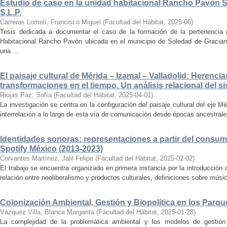
Estudio de caso en la unidad habitacional Rancho Pavón 
S.L.P.
Carreras Lomelí, Francisco Miguel
(
Facultad del Hábitat
,
2025-06
)
Tesis dedicada a documentar el caso de la formación de la pertenencia g
Habitacional Rancho Pavón ubicada en el municipio de Soledad de Gracian
una ...
El paisaje cultural de Mérida – Izamal – Valladolid: Herencia
transformaciones en el tiempo. Un análisis relacional del si
Riojas Paz, Sofía
(
Facultad del Hábitat
,
2025-04-01
)
La investigación se centra en la configuración del paisaje cultural del eje Mé
interrelación a lo largo de esta vía de comunicación desde épocas ancestrales
Identidades sonoras: representaciones a partir del consum
Spotify México (2013-2023)
Cervantes Martínez, Jalil Felipe
(
Facultad del Hábitat
,
2025-02-02
)
El trabajo se encuentra organizado en primera instancia por la introducción 
relación entre neoliberalismo y productos culturales, definiciones sobre música
Colonización Ambiental, Gestión y Biopolítica en los Parq
Vázquez Villa, Blanca Margarita
(
Facultad del Hábitat
,
2025-01-28
)
La complejidad de la problemática ambiental y los modelos de gestión 