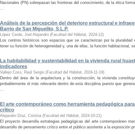
Nacionales (PN) sobrepasan las fronteras del conocimiento, de la ética forma
...
Análisis de la percepción del deterioro estructural e infrae
Barrio de San Miguelito, S.L.P.
López Cerda, Joel Alejandro
(
Facultad del Hábitat
,
2024-12
)
Los centros históricos son espacios que se caracterizan por la pluralidad
tener su función de heterogeneidad y, una de ellas, la función habitacional, se
La habitabilidad y sustentabilidad en la vivienda rural hua
indicadores
Vallejo Coss, Raúl Sergio
(
Facultad del Hábitat
,
2024-11-19
)
Dentro del área de la arquitectura y la construcción, la vivienda constit
probablemente el más relevante dentro de esta disciplina puesto que genera
...
El arte contemporáneo como herramienta pedagógica para 
crítico
Alejandro Díaz, Cristina
(
Facultad del Hábitat
,
2024-10-21
)
El proyecto desarrolla estrategias pedagógicas del arte contemporáneo med
desarrollo de pensamiento crítico entre el público asistente a la exposición p