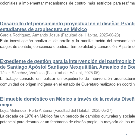
coloniales a implementar mecanismos de control más estrictos para reafirmar 
...
Desarrollo del pensamiento proyectual en el diseñar. Pract
estudiantes de arquitectura en México
Garcia Rodriguez, Armando Josue
(
Facultad del Hábitat
,
2025-06-23
)
Esta investigación analiza el desarrollo y la manifestación del pensamient
rasgos de sentido, conciencia creadora, temporalidad y concreción. A partir de 
Expediente de gestión para la intervención del patrimonio 
de Santiago Apóstol Santiago Mexquititlán, Amealco de Bon
Téllez Sánchez, Verónica
(
Facultad del Hábitat
,
2025-06
)
El trabajo consiste en realizar un expediente de intervención arquitectón
comunidad de origen indígena en el estado de Querétaro realizado en coordin
El mueble doméstico en México a través de la revista Diseñ
mejor
Loya Meléndez, Perla Antonia
(
Facultad del Hábitat
,
2025-05-27
)
La década de 1970 en México fue un período de cambios culturales y sociale
potencial para desarrollar un fenómeno de diseño propio, la mayoría de los m