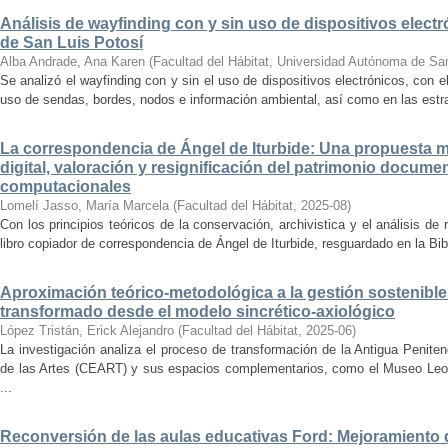
Análisis de wayfinding con y sin uso de dispositivos electr
de San Luis Potosí
Alba Andrade, Ana Karen
(
Facultad del Hábitat, Universidad Autónoma de Sa
Se analizó el wayfinding con y sin el uso de dispositivos electrónicos, con e
uso de sendas, bordes, nodos e información ambiental, así como en las estrat
La correspondencia de Ángel de Iturbide: Una propuesta 
digital, valoración y resignificación del patrimonio docume
computacionales
Lomelí Jasso, María Marcela
(
Facultad del Hábitat
,
2025-08
)
Con los principios teóricos de la conservación, archivistica y el análisis d
libro copiador de correspondencia de Ángel de Iturbide, resguardado en la Bib
Aproximación teórico-metodológica a la gestión sostenibl
transformado desde el modelo sincrético-axiológico
López Tristán, Erick Alejandro
(
Facultad del Hábitat
,
2025-06
)
La investigación analiza el proceso de transformación de la Antigua Penite
de las Artes (CEART) y sus espacios complementarios, como el Museo Leonor
...
Reconversión de las aulas educativas Ford: Mejoramiento d