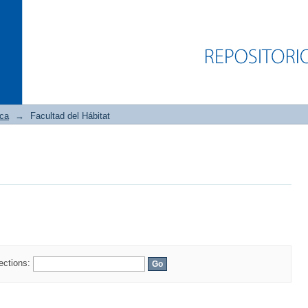
ica
→
Facultad del Hábitat
lections: