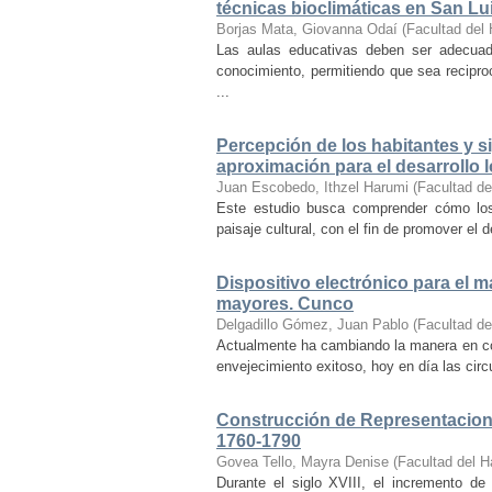
técnicas bioclimáticas en San Lu
Borjas Mata, Giovanna Odaí
(
Facultad del 
Las aulas educativas deben ser adecuada
conocimiento, permitiendo que sea recipr
...
Percepción de los habitantes y sig
aproximación para el desarrollo l
Juan Escobedo, Ithzel Harumi
(
Facultad de
Este estudio busca comprender cómo los 
paisaje cultural, con el fin de promover el 
Dispositivo electrónico para el 
mayores. Cunco
Delgadillo Gómez, Juan Pablo
(
Facultad de
Actualmente ha cambiando la manera en co
envejecimiento exitoso, hoy en día las cir
Construcción de Representacione
1760-1790
Govea Tello, Mayra Denise
(
Facultad del H
Durante el siglo XVIII, el incremento d