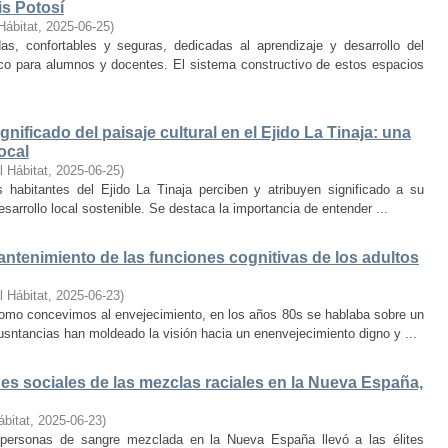
is Potosí
Hábitat
,
2025-06-25
)
s, confortables y seguras, dedicadas al aprendizaje y desarrollo del
oco para alumnos y docentes. El sistema constructivo de estos espacios
nificado del paisaje cultural en el Ejido La Tinaja: una
ocal
l Hábitat
,
2025-06-25
)
habitantes del Ejido La Tinaja perciben y atribuyen significado a su
desarrollo local sostenible. Se destaca la importancia de entender ...
mantenimiento de las funciones cognitivas de los adultos
l Hábitat
,
2025-06-23
)
mo concevimos al envejecimiento, en los años 80s se hablaba sobre un
cusntancias han moldeado la visión hacia un enenvejecimiento digno y ...
s sociales de las mezclas raciales en la Nueva España,
ábitat
,
2025-06-23
)
e personas de sangre mezclada en la Nueva España llevó a las élites