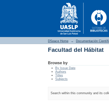
DSpace Home
→
Documentación Científ
Facultad del Hábitat
Facultad del Hábitat
Browse by
By Issue Date
Authors
Titles
Subjects
Search within this community and its col