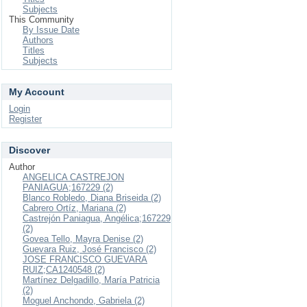
Subjects
This Community
By Issue Date
Authors
Titles
Subjects
My Account
Login
Register
Discover
Author
ANGELICA CASTREJON
PANIAGUA;167229 (2)
Blanco Robledo, Diana Briseida (2)
Cabrero Ortíz, Mariana (2)
Castrejón Paniagua, Angélica;167229
(2)
Govea Tello, Mayra Denise (2)
Guevara Ruiz, José Francisco (2)
JOSE FRANCISCO GUEVARA
RUIZ;CA1240548 (2)
Martínez Delgadillo, María Patricia
(2)
Moguel Anchondo, Gabriela (2)