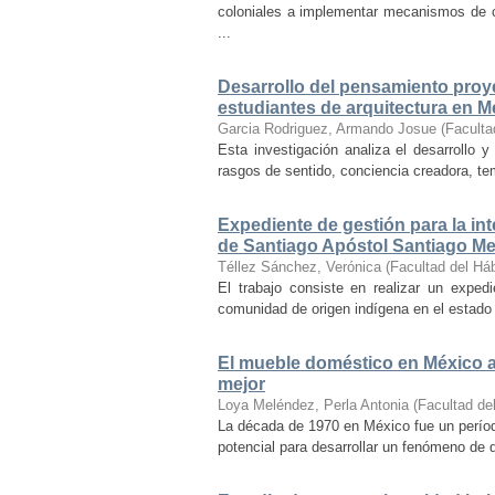
coloniales a implementar mecanismos de con
...
Desarrollo del pensamiento proye
estudiantes de arquitectura en M
Garcia Rodriguez, Armando Josue
(
Faculta
Esta investigación analiza el desarrollo 
rasgos de sentido, conciencia creadora, temp
Expediente de gestión para la int
de Santiago Apóstol Santiago Mex
Téllez Sánchez, Verónica
(
Facultad del Háb
El trabajo consiste en realizar un exped
comunidad de origen indígena en el estado 
El mueble doméstico en México a 
mejor
Loya Meléndez, Perla Antonia
(
Facultad del
La década de 1970 en México fue un períod
potencial para desarrollar un fenómeno de 