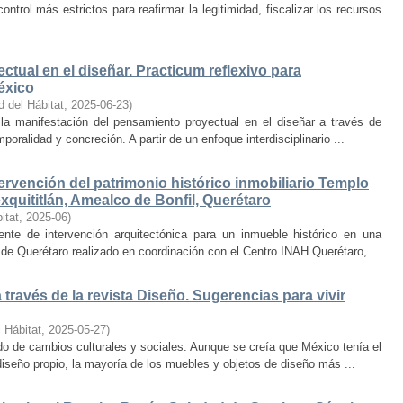
trol más estrictos para reafirmar la legitimidad, fiscalizar los recursos
ctual en el diseñar. Practicum reflexivo para
éxico
d del Hábitat
,
2025-06-23
)
y la manifestación del pensamiento proyectual en el diseñar a través de
oralidad y concreción. A partir de un enfoque interdisciplinario ...
ervención del patrimonio histórico inmobiliario Templo
quititlán, Amealco de Bonfil, Querétaro
itat
,
2025-06
)
iente de intervención arquitectónica para un inmueble histórico en una
de Querétaro realizado en coordinación con el Centro INAH Querétaro, ...
través de la revista Diseño. Sugerencias para vivir
 Hábitat
,
2025-05-27
)
o de cambios culturales y sociales. Aunque se creía que México tenía el
diseño propio, la mayoría de los muebles y objetos de diseño más ...