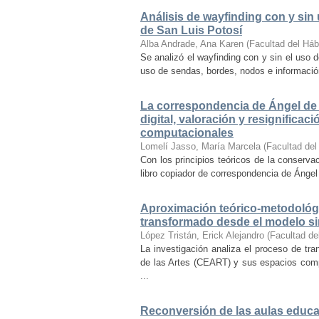
Análisis de wayfinding con y sin 
de San Luis Potosí
Alba Andrade, Ana Karen
(
Facultad del Háb
Se analizó el wayfinding con y sin el uso d
uso de sendas, bordes, nodos e información 
La correspondencia de Ángel de 
digital, valoración y resignifica
computacionales
Lomelí Jasso, María Marcela
(
Facultad del
Con los principios teóricos de la conservac
libro copiador de correspondencia de Ángel 
Aproximación teórico-metodológi
transformado desde el modelo si
López Tristán, Erick Alejandro
(
Facultad de
La investigación analiza el proceso de tra
de las Artes (CEART) y sus espacios comp
...
Reconversión de las aulas educa