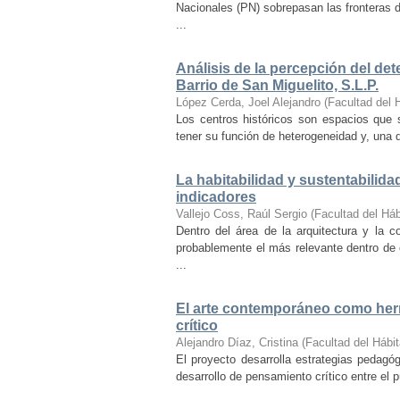
Nacionales (PN) sobrepasan las fronteras d
...
Análisis de la percepción del dete
Barrio de San Miguelito, S.L.P.
López Cerda, Joel Alejandro
(
Facultad del 
Los centros históricos son espacios que s
tener su función de heterogeneidad y, una de
La habitabilidad y sustentabilida
indicadores
Vallejo Coss, Raúl Sergio
(
Facultad del Háb
Dentro del área de la arquitectura y la c
probablemente el más relevante dentro de 
...
El arte contemporáneo como herr
crítico
Alejandro Díaz, Cristina
(
Facultad del Hábit
El proyecto desarrolla estrategias pedag
desarrollo de pensamiento crítico entre el 