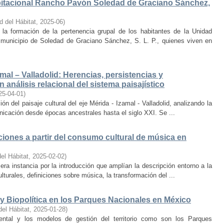
bitacional Rancho Pavón Soledad de Graciano Sánchez,
d del Hábitat
,
2025-06
)
la formación de la pertenencia grupal de los habitantes de la Unidad
municipio de Soledad de Graciano Sánchez, S. L. P., quienes viven en
amal – Valladolid: Herencias, persistencias y
 análisis relacional del sistema paisajístico
25-04-01
)
ón del paisaje cultural del eje Mérida - Izamal - Valladolid, analizando la
unicación desde épocas ancestrales hasta el siglo XXI. Se ...
iones a partir del consumo cultural de música en
el Hábitat
,
2025-02-02
)
era instancia por la introducción que amplían la descripción entorno a la
lturales, definiciones sobre música, la transformación del ...
y Biopolítica en los Parques Nacionales en México
del Hábitat
,
2025-01-28
)
ental y los modelos de gestión del territorio como son los Parques