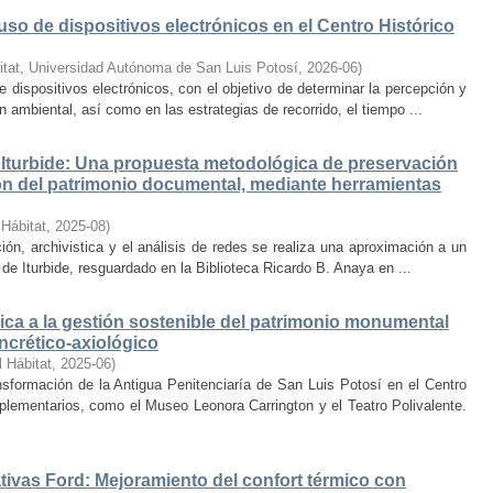
uso de dispositivos electrónicos en el Centro Histórico
itat, Universidad Autónoma de San Luis Potosí
,
2026-06
)
e dispositivos electrónicos, con el objetivo de determinar la percepción y
ambiental, así como en las estrategias de recorrido, el tiempo ...
Iturbide: Una propuesta metodológica de preservación
ción del patrimonio documental, mediante herramientas
 Hábitat
,
2025-08
)
ión, archivistica y el análisis de redes se realiza una aproximación a un
de Iturbide, resguardado en la Biblioteca Ricardo B. Anaya en ...
ca a la gestión sostenible del patrimonio monumental
ncrético-axiológico
l Hábitat
,
2025-06
)
nsformación de la Antigua Penitenciaría de San Luis Potosí en el Centro
lementarios, como el Museo Leonora Carrington y el Teatro Polivalente.
tivas Ford: Mejoramiento del confort térmico con