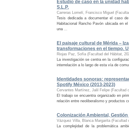
Estudio de caso en la unidad ha
S.L.P.
Carreras Lomelí, Francisco Miguel
(
Faculta
Tesis dedicada a documentar el caso de 
Habitacional Rancho Pavón ubicada en el 
una ...
El paisaje cultural de Mérida – Iz
transformaciones en el tiempo. Un
Riojas Paz, Sofía
(
Facultad del Hábitat
,
20
La investigación se centra en la configuraci
interrelación a lo largo de esta vía de com
Identidades sonoras: representac
Spotify México (2013-2023)
Cervantes Martínez, Jalil Felipe
(
Facultad d
El trabajo se encuentra organizado en prim
relación entre neoliberalismo y productos cu
Colonización Ambiental, Gestión 
Vázquez Villa, Blanca Margarita
(
Facultad 
La complejidad de la problemática ambi