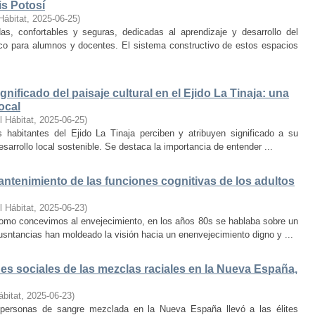
is Potosí
Hábitat
,
2025-06-25
)
s, confortables y seguras, dedicadas al aprendizaje y desarrollo del
oco para alumnos y docentes. El sistema constructivo de estos espacios
nificado del paisaje cultural en el Ejido La Tinaja: una
ocal
l Hábitat
,
2025-06-25
)
habitantes del Ejido La Tinaja perciben y atribuyen significado a su
desarrollo local sostenible. Se destaca la importancia de entender ...
mantenimiento de las funciones cognitivas de los adultos
l Hábitat
,
2025-06-23
)
mo concevimos al envejecimiento, en los años 80s se hablaba sobre un
cusntancias han moldeado la visión hacia un enenvejecimiento digno y ...
s sociales de las mezclas raciales en la Nueva España,
ábitat
,
2025-06-23
)
e personas de sangre mezclada en la Nueva España llevó a las élites