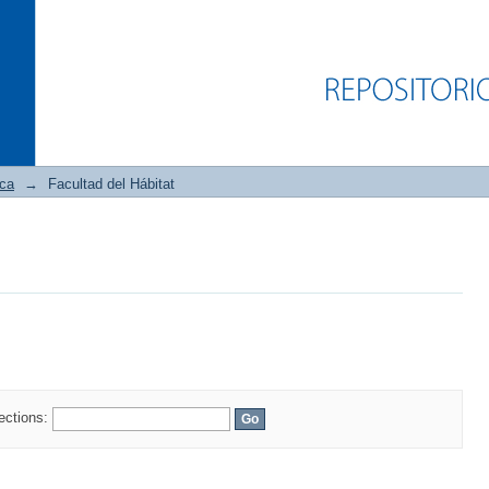
ica
→
Facultad del Hábitat
lections: