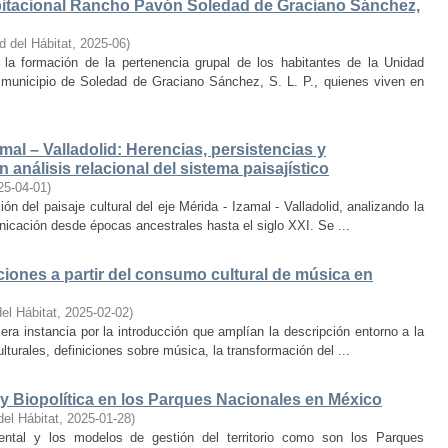
bitacional Rancho Pavón Soledad de Graciano Sánchez,
d del Hábitat
,
2025-06
)
la formación de la pertenencia grupal de los habitantes de la Unidad
municipio de Soledad de Graciano Sánchez, S. L. P., quienes viven en
amal – Valladolid: Herencias, persistencias y
 análisis relacional del sistema paisajístico
25-04-01
)
ón del paisaje cultural del eje Mérida - Izamal - Valladolid, analizando la
unicación desde épocas ancestrales hasta el siglo XXI. Se ...
iones a partir del consumo cultural de música en
el Hábitat
,
2025-02-02
)
era instancia por la introducción que amplían la descripción entorno a la
lturales, definiciones sobre música, la transformación del ...
y Biopolítica en los Parques Nacionales en México
del Hábitat
,
2025-01-28
)
ental y los modelos de gestión del territorio como son los Parques