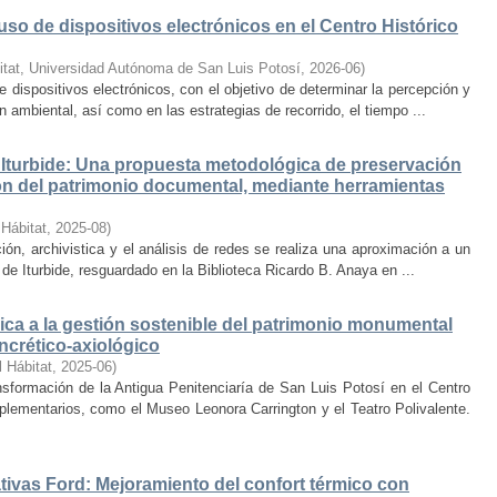
uso de dispositivos electrónicos en el Centro Histórico
itat, Universidad Autónoma de San Luis Potosí
,
2026-06
)
e dispositivos electrónicos, con el objetivo de determinar la percepción y
ambiental, así como en las estrategias de recorrido, el tiempo ...
Iturbide: Una propuesta metodológica de preservación
ción del patrimonio documental, mediante herramientas
 Hábitat
,
2025-08
)
ión, archivistica y el análisis de redes se realiza una aproximación a un
de Iturbide, resguardado en la Biblioteca Ricardo B. Anaya en ...
ca a la gestión sostenible del patrimonio monumental
ncrético-axiológico
l Hábitat
,
2025-06
)
nsformación de la Antigua Penitenciaría de San Luis Potosí en el Centro
lementarios, como el Museo Leonora Carrington y el Teatro Polivalente.
tivas Ford: Mejoramiento del confort térmico con