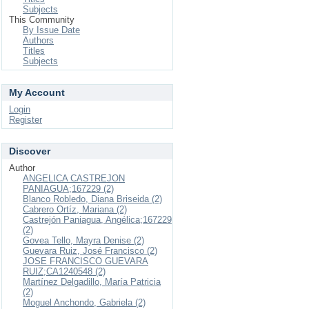
Subjects
This Community
By Issue Date
Authors
Titles
Subjects
My Account
Login
Register
Discover
Author
ANGELICA CASTREJON
PANIAGUA;167229 (2)
Blanco Robledo, Diana Briseida (2)
Cabrero Ortíz, Mariana (2)
Castrejón Paniagua, Angélica;167229
(2)
Govea Tello, Mayra Denise (2)
Guevara Ruiz, José Francisco (2)
JOSE FRANCISCO GUEVARA
RUIZ;CA1240548 (2)
Martínez Delgadillo, María Patricia
(2)
Moguel Anchondo, Gabriela (2)