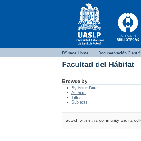
DSpace Home
→
Documentación Científ
Facultad del Hábitat
Facultad del Hábitat
Browse by
By Issue Date
Authors
Titles
Subjects
Search within this community and its col