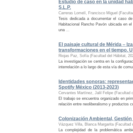
Estudio de caso en la unidad ha
S.L.P.
Carreras Lomelí, Francisco Miguel
(
Faculta
Tesis dedicada a documentar el caso de 
Habitacional Rancho Pavón ubicada en el 
una ...
El paisaje cultural de Mérida – Iz
transformaciones en el tiempo. Un
Riojas Paz, Sofía
(
Facultad del Hábitat
,
20
La investigación se centra en la configuraci
interrelación a lo largo de esta vía de com
Identidades sonoras: representac
Spotify México (2013-2023)
Cervantes Martínez, Jalil Felipe
(
Facultad d
El trabajo se encuentra organizado en prim
relación entre neoliberalismo y productos cu
Colonización Ambiental, Gestión 
Vázquez Villa, Blanca Margarita
(
Facultad 
La complejidad de la problemática ambi