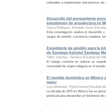
coloniales a implementar mecanismos de con
...
Desarrollo del pensamiento proye
estudiantes de arquitectura en M
Garcia Rodriguez, Armando Josue
(
Faculta
Esta investigación analiza el desarrollo 
rasgos de sentido, conciencia creadora, temp
Expediente de gestión para la int
de Santiago Apóstol Santiago Mex
Téllez Sánchez, Verónica
(
Facultad del Háb
El trabajo consiste en realizar un exped
comunidad de origen indígena en el estado 
El mueble doméstico en México a 
mejor
Loya Meléndez, Perla Antonia
(
Facultad del
La década de 1970 en México fue un períod
potencial para desarrollar un fenómeno de 