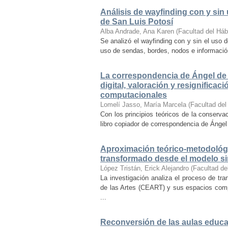
Análisis de wayfinding con y sin 
de San Luis Potosí
Alba Andrade, Ana Karen
(
Facultad del Háb
Se analizó el wayfinding con y sin el uso d
uso de sendas, bordes, nodos e información 
La correspondencia de Ángel de 
digital, valoración y resignifica
computacionales
Lomelí Jasso, María Marcela
(
Facultad del
Con los principios teóricos de la conservac
libro copiador de correspondencia de Ángel 
Aproximación teórico-metodológi
transformado desde el modelo si
López Tristán, Erick Alejandro
(
Facultad de
La investigación analiza el proceso de tra
de las Artes (CEART) y sus espacios comp
...
Reconversión de las aulas educa