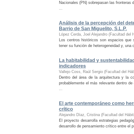
Nacionales (PN) sobrepasan las fronteras d
...
Análisis de la percepción del dete
Barrio de San Miguelito, S.L.P.
López Cerda, Joel Alejandro
(
Facultad del 
Los centros históricos son espacios que s
tener su función de heterogeneidad y, una de
La habitabilidad y sustentabilida
indicadores
Vallejo Coss, Raúl Sergio
(
Facultad del Háb
Dentro del área de la arquitectura y la c
probablemente el más relevante dentro de 
...
El arte contemporáneo como herr
crítico
Alejandro Díaz, Cristina
(
Facultad del Hábit
El proyecto desarrolla estrategias pedag
desarrollo de pensamiento crítico entre el 