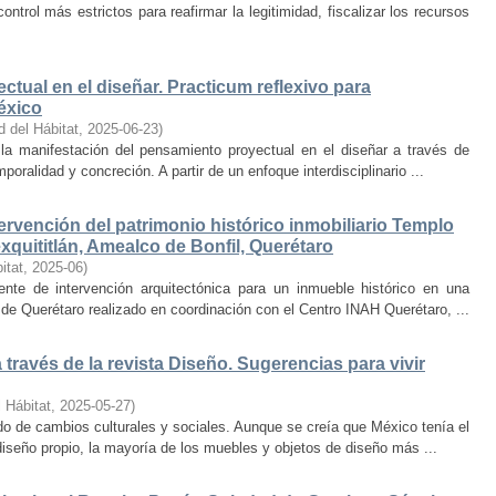
trol más estrictos para reafirmar la legitimidad, fiscalizar los recursos
ctual en el diseñar. Practicum reflexivo para
éxico
d del Hábitat
,
2025-06-23
)
y la manifestación del pensamiento proyectual en el diseñar a través de
oralidad y concreción. A partir de un enfoque interdisciplinario ...
ervención del patrimonio histórico inmobiliario Templo
quititlán, Amealco de Bonfil, Querétaro
itat
,
2025-06
)
iente de intervención arquitectónica para un inmueble histórico en una
de Querétaro realizado en coordinación con el Centro INAH Querétaro, ...
través de la revista Diseño. Sugerencias para vivir
 Hábitat
,
2025-05-27
)
o de cambios culturales y sociales. Aunque se creía que México tenía el
diseño propio, la mayoría de los muebles y objetos de diseño más ...