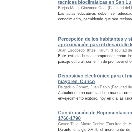
técnicas bioclimáticas en San Lu
Borjas Mata, Giovanna Odaí
(
Facultad del 
Las aulas educativas deben ser adecuada
conocimiento, permitiendo que sea recipr
...
Percepción de los habitantes y sig
aproximación para el desarrollo l
Juan Escobedo, Ithzel Harumi
(
Facultad de
Este estudio busca comprender cómo los 
paisaje cultural, con el fin de promover el 
Dispositivo electrónico para el 
mayores. Cunco
Delgadillo Gómez, Juan Pablo
(
Facultad de
Actualmente ha cambiando la manera en co
envejecimiento exitoso, hoy en día las cir
Construcción de Representacione
1760-1790
Govea Tello, Mayra Denise
(
Facultad del H
Durante el siglo XVIII, el incremento d