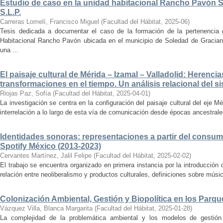
Estudio de caso en la unidad habitacional Rancho Pavón 
S.L.P.
Carreras Lomelí, Francisco Miguel
(
Facultad del Hábitat
,
2025-06
)
Tesis dedicada a documentar el caso de la formación de la pertenencia g
Habitacional Rancho Pavón ubicada en el municipio de Soledad de Gracian
una ...
El paisaje cultural de Mérida – Izamal – Valladolid: Herencia
transformaciones en el tiempo. Un análisis relacional del si
Riojas Paz, Sofía
(
Facultad del Hábitat
,
2025-04-01
)
La investigación se centra en la configuración del paisaje cultural del eje Mé
interrelación a lo largo de esta vía de comunicación desde épocas ancestrales
Identidades sonoras: representaciones a partir del consum
Spotify México (2013-2023)
Cervantes Martínez, Jalil Felipe
(
Facultad del Hábitat
,
2025-02-02
)
El trabajo se encuentra organizado en primera instancia por la introducción 
relación entre neoliberalismo y productos culturales, definiciones sobre música
Colonización Ambiental, Gestión y Biopolítica en los Parq
Vázquez Villa, Blanca Margarita
(
Facultad del Hábitat
,
2025-01-28
)
La complejidad de la problemática ambiental y los modelos de gestión 