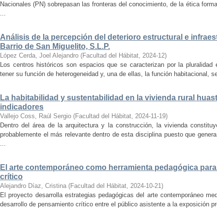
Nacionales (PN) sobrepasan las fronteras del conocimiento, de la ética forma
...
Análisis de la percepción del deterioro estructural e infrae
Barrio de San Miguelito, S.L.P.
López Cerda, Joel Alejandro
(
Facultad del Hábitat
,
2024-12
)
Los centros históricos son espacios que se caracterizan por la pluralidad
tener su función de heterogeneidad y, una de ellas, la función habitacional, se
La habitabilidad y sustentabilidad en la vivienda rural hua
indicadores
Vallejo Coss, Raúl Sergio
(
Facultad del Hábitat
,
2024-11-19
)
Dentro del área de la arquitectura y la construcción, la vivienda constit
probablemente el más relevante dentro de esta disciplina puesto que genera
...
El arte contemporáneo como herramienta pedagógica para 
crítico
Alejandro Díaz, Cristina
(
Facultad del Hábitat
,
2024-10-21
)
El proyecto desarrolla estrategias pedagógicas del arte contemporáneo med
desarrollo de pensamiento crítico entre el público asistente a la exposición p