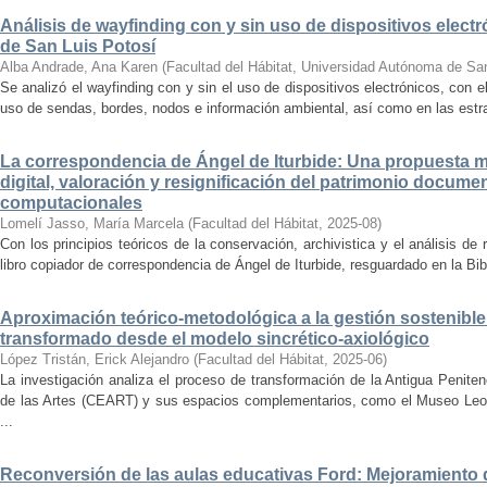
Análisis de wayfinding con y sin uso de dispositivos electr
de San Luis Potosí
Alba Andrade, Ana Karen
(
Facultad del Hábitat, Universidad Autónoma de Sa
Se analizó el wayfinding con y sin el uso de dispositivos electrónicos, con e
uso de sendas, bordes, nodos e información ambiental, así como en las estrat
La correspondencia de Ángel de Iturbide: Una propuesta 
digital, valoración y resignificación del patrimonio docume
computacionales
Lomelí Jasso, María Marcela
(
Facultad del Hábitat
,
2025-08
)
Con los principios teóricos de la conservación, archivistica y el análisis d
libro copiador de correspondencia de Ángel de Iturbide, resguardado en la Bib
Aproximación teórico-metodológica a la gestión sostenibl
transformado desde el modelo sincrético-axiológico
López Tristán, Erick Alejandro
(
Facultad del Hábitat
,
2025-06
)
La investigación analiza el proceso de transformación de la Antigua Penite
de las Artes (CEART) y sus espacios complementarios, como el Museo Leonor
...
Reconversión de las aulas educativas Ford: Mejoramiento d