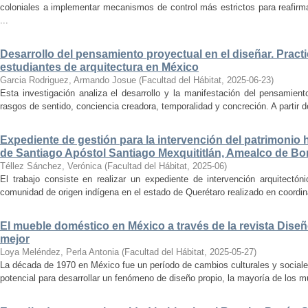
coloniales a implementar mecanismos de control más estrictos para reafirmar 
...
Desarrollo del pensamiento proyectual en el diseñar. Pract
estudiantes de arquitectura en México
Garcia Rodriguez, Armando Josue
(
Facultad del Hábitat
,
2025-06-23
)
Esta investigación analiza el desarrollo y la manifestación del pensamient
rasgos de sentido, conciencia creadora, temporalidad y concreción. A partir de 
Expediente de gestión para la intervención del patrimonio 
de Santiago Apóstol Santiago Mexquititlán, Amealco de Bon
Téllez Sánchez, Verónica
(
Facultad del Hábitat
,
2025-06
)
El trabajo consiste en realizar un expediente de intervención arquitectón
comunidad de origen indígena en el estado de Querétaro realizado en coordin
El mueble doméstico en México a través de la revista Diseñ
mejor
Loya Meléndez, Perla Antonia
(
Facultad del Hábitat
,
2025-05-27
)
La década de 1970 en México fue un período de cambios culturales y sociale
potencial para desarrollar un fenómeno de diseño propio, la mayoría de los m