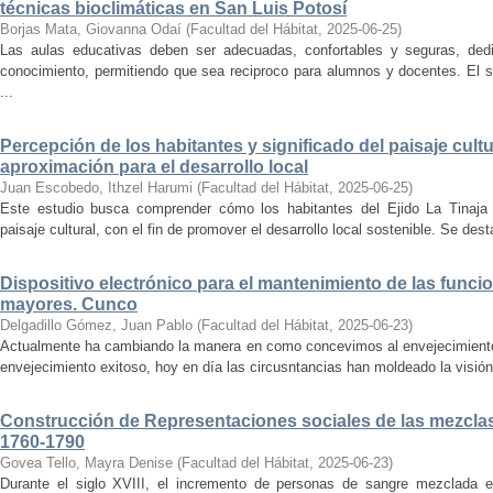
técnicas bioclimáticas en San Luis Potosí
Borjas Mata, Giovanna Odaí
(
Facultad del Hábitat
,
2025-06-25
)
Las aulas educativas deben ser adecuadas, confortables y seguras, dedic
conocimiento, permitiendo que sea reciproco para alumnos y docentes. El s
...
Percepción de los habitantes y significado del paisaje cultu
aproximación para el desarrollo local
Juan Escobedo, Ithzel Harumi
(
Facultad del Hábitat
,
2025-06-25
)
Este estudio busca comprender cómo los habitantes del Ejido La Tinaja p
paisaje cultural, con el fin de promover el desarrollo local sostenible. Se des
Dispositivo electrónico para el mantenimiento de las funci
mayores. Cunco
Delgadillo Gómez, Juan Pablo
(
Facultad del Hábitat
,
2025-06-23
)
Actualmente ha cambiando la manera en como concevimos al envejecimiento
envejecimiento exitoso, hoy en día las circusntancias han moldeado la visión
Construcción de Representaciones sociales de las mezclas
1760-1790
Govea Tello, Mayra Denise
(
Facultad del Hábitat
,
2025-06-23
)
Durante el siglo XVIII, el incremento de personas de sangre mezclada e