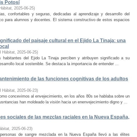
is Potosí
Hábitat
,
2025-06-25
)
s, confortables y seguras, dedicadas al aprendizaje y desarrollo del
oco para alumnos y docentes. El sistema constructivo de estos espacios
nificado del paisaje cultural en el Ejido La Tinaja: una
ocal
l Hábitat
,
2025-06-25
)
habitantes del Ejido La Tinaja perciben y atribuyen significado a su
desarrollo local sostenible. Se destaca la importancia de entender ...
mantenimiento de las funciones cognitivas de los adultos
l Hábitat
,
2025-06-23
)
mo concevimos al envejecimiento, en los años 80s se hablaba sobre un
cusntancias han moldeado la visión hacia un enenvejecimiento digno y ...
s sociales de las mezclas raciales en la Nueva España,
ábitat
,
2025-06-23
)
e personas de sangre mezclada en la Nueva España llevó a las élites