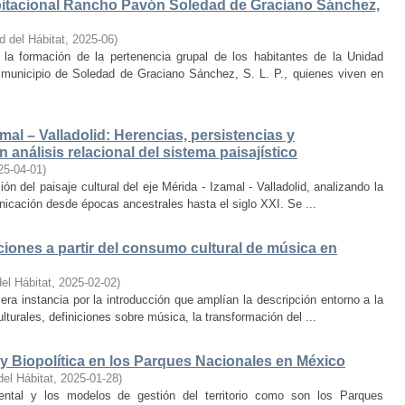
bitacional Rancho Pavón Soledad de Graciano Sánchez,
d del Hábitat
,
2025-06
)
la formación de la pertenencia grupal de los habitantes de la Unidad
municipio de Soledad de Graciano Sánchez, S. L. P., quienes viven en
amal – Valladolid: Herencias, persistencias y
 análisis relacional del sistema paisajístico
25-04-01
)
ón del paisaje cultural del eje Mérida - Izamal - Valladolid, analizando la
unicación desde épocas ancestrales hasta el siglo XXI. Se ...
iones a partir del consumo cultural de música en
el Hábitat
,
2025-02-02
)
era instancia por la introducción que amplían la descripción entorno a la
lturales, definiciones sobre música, la transformación del ...
y Biopolítica en los Parques Nacionales en México
del Hábitat
,
2025-01-28
)
ental y los modelos de gestión del territorio como son los Parques