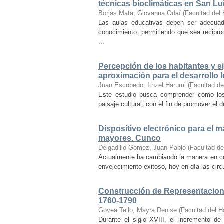
técnicas bioclimáticas en San Lu
Borjas Mata, Giovanna Odaí
(
Facultad del 
Las aulas educativas deben ser adecuada
conocimiento, permitiendo que sea recipr
...
Percepción de los habitantes y sig
aproximación para el desarrollo l
Juan Escobedo, Ithzel Harumi
(
Facultad de
Este estudio busca comprender cómo los 
paisaje cultural, con el fin de promover el 
Dispositivo electrónico para el 
mayores. Cunco
Delgadillo Gómez, Juan Pablo
(
Facultad de
Actualmente ha cambiando la manera en co
envejecimiento exitoso, hoy en día las cir
Construcción de Representacione
1760-1790
Govea Tello, Mayra Denise
(
Facultad del H
Durante el siglo XVIII, el incremento d