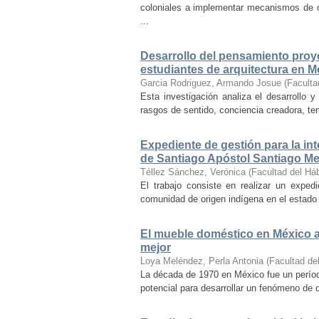
coloniales a implementar mecanismos de con
...
Desarrollo del pensamiento proye
estudiantes de arquitectura en M
Garcia Rodriguez, Armando Josue
(
Faculta
Esta investigación analiza el desarrollo 
rasgos de sentido, conciencia creadora, temp
Expediente de gestión para la int
de Santiago Apóstol Santiago Mex
Téllez Sánchez, Verónica
(
Facultad del Háb
El trabajo consiste en realizar un exped
comunidad de origen indígena en el estado 
El mueble doméstico en México a 
mejor
Loya Meléndez, Perla Antonia
(
Facultad del
La década de 1970 en México fue un períod
potencial para desarrollar un fenómeno de 