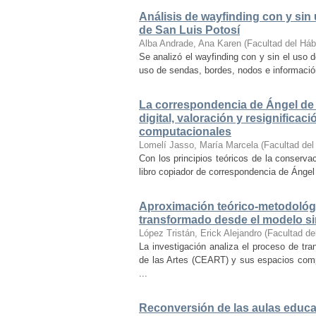
Análisis de wayfinding con y sin 
de San Luis Potosí
Alba Andrade, Ana Karen
(
Facultad del Háb
Se analizó el wayfinding con y sin el uso d
uso de sendas, bordes, nodos e información 
La correspondencia de Ángel de 
digital, valoración y resignifica
computacionales
Lomelí Jasso, María Marcela
(
Facultad del
Con los principios teóricos de la conservac
libro copiador de correspondencia de Ángel 
Aproximación teórico-metodológi
transformado desde el modelo si
López Tristán, Erick Alejandro
(
Facultad de
La investigación analiza el proceso de tra
de las Artes (CEART) y sus espacios comp
...
Reconversión de las aulas educa