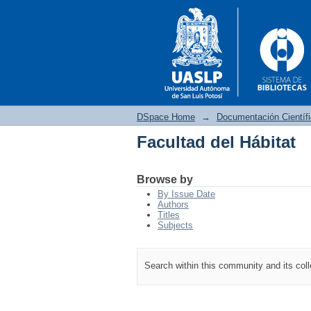
DSpace Home
→
Documentación Científ
Facultad del Hábitat
Facultad del Hábitat
Browse by
By Issue Date
Authors
Titles
Subjects
Search within this community and its col