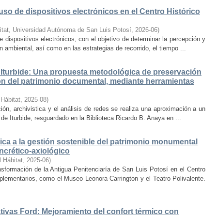
uso de dispositivos electrónicos en el Centro Histórico
itat, Universidad Autónoma de San Luis Potosí
,
2026-06
)
e dispositivos electrónicos, con el objetivo de determinar la percepción y
ambiental, así como en las estrategias de recorrido, el tiempo ...
Iturbide: Una propuesta metodológica de preservación
ción del patrimonio documental, mediante herramientas
 Hábitat
,
2025-08
)
ión, archivistica y el análisis de redes se realiza una aproximación a un
de Iturbide, resguardado en la Biblioteca Ricardo B. Anaya en ...
ca a la gestión sostenible del patrimonio monumental
ncrético-axiológico
l Hábitat
,
2025-06
)
nsformación de la Antigua Penitenciaría de San Luis Potosí en el Centro
lementarios, como el Museo Leonora Carrington y el Teatro Polivalente.
tivas Ford: Mejoramiento del confort térmico con