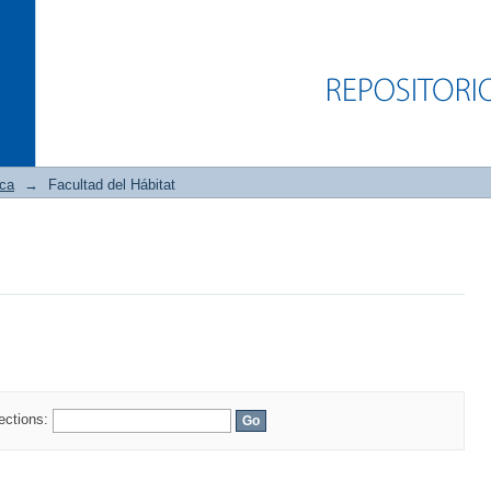
ica
→
Facultad del Hábitat
lections: