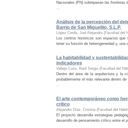
Nacionales (PN) sobrepasan las fronteras d
...
Análisis de la percepción del dete
Barrio de San Miguelito, S.L.P.
López Cerda, Joel Alejandro
(
Facultad del 
Los centros históricos son espacios que s
tener su función de heterogeneidad y, una de
La habitabilidad y sustentabilida
indicadores
Vallejo Coss, Raúl Sergio
(
Facultad del Háb
Dentro del área de la arquitectura y la c
probablemente el más relevante dentro de 
...
El arte contemporáneo como herr
crítico
Alejandro Díaz, Cristina
(
Facultad del Hábit
El proyecto desarrolla estrategias pedag
desarrollo de pensamiento crítico entre el 