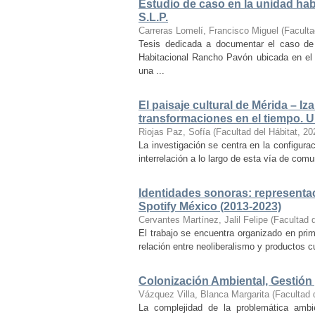
Estudio de caso en la unidad ha
S.L.P.
Carreras Lomelí, Francisco Miguel
(
Faculta
Tesis dedicada a documentar el caso de 
Habitacional Rancho Pavón ubicada en el 
una ...
El paisaje cultural de Mérida – Iz
transformaciones en el tiempo. Un
Riojas Paz, Sofía
(
Facultad del Hábitat
,
20
La investigación se centra en la configuraci
interrelación a lo largo de esta vía de com
Identidades sonoras: representac
Spotify México (2013-2023)
Cervantes Martínez, Jalil Felipe
(
Facultad d
El trabajo se encuentra organizado en prim
relación entre neoliberalismo y productos cu
Colonización Ambiental, Gestión 
Vázquez Villa, Blanca Margarita
(
Facultad 
La complejidad de la problemática ambi