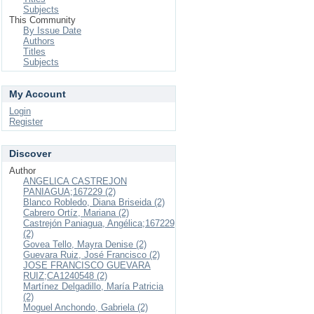
Subjects
This Community
By Issue Date
Authors
Titles
Subjects
My Account
Login
Register
Discover
Author
ANGELICA CASTREJON
PANIAGUA;167229 (2)
Blanco Robledo, Diana Briseida (2)
Cabrero Ortíz, Mariana (2)
Castrejón Paniagua, Angélica;167229
(2)
Govea Tello, Mayra Denise (2)
Guevara Ruiz, José Francisco (2)
JOSE FRANCISCO GUEVARA
RUIZ;CA1240548 (2)
Martínez Delgadillo, María Patricia
(2)
Moguel Anchondo, Gabriela (2)