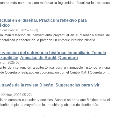
trol más estrictos para reafirmar la legitimidad, fiscalizar los recursos
ctual en el diseñar. Practicum reflexivo para
éxico
d del Hábitat
,
2025-06-23
)
y la manifestación del pensamiento proyectual en el diseñar a través de
oralidad y concreción. A partir de un enfoque interdisciplinario ...
ervención del patrimonio histórico inmobiliario Templo
quititlán, Amealco de Bonfil, Querétaro
itat
,
2025-06
)
iente de intervención arquitectónica para un inmueble histórico en una
de Querétaro realizado en coordinación con el Centro INAH Querétaro, ...
través de la revista Diseño. Sugerencias para vivir
 Hábitat
,
2025-05-27
)
o de cambios culturales y sociales. Aunque se creía que México tenía el
diseño propio, la mayoría de los muebles y objetos de diseño más ...