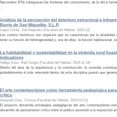
Nacionales (PN) sobrepasan las fronteras del conocimiento, de la ética forma
...
Análisis de la percepción del deterioro estructural e infrae
Barrio de San Miguelito, S.L.P.
López Cerda, Joel Alejandro
(
Facultad del Hábitat
,
2024-12
)
Los centros históricos son espacios que se caracterizan por la pluralidad
tener su función de heterogeneidad y, una de ellas, la función habitacional, se
La habitabilidad y sustentabilidad en la vivienda rural hua
indicadores
Vallejo Coss, Raúl Sergio
(
Facultad del Hábitat
,
2024-11-19
)
Dentro del área de la arquitectura y la construcción, la vivienda constit
probablemente el más relevante dentro de esta disciplina puesto que genera
...
El arte contemporáneo como herramienta pedagógica para 
crítico
Alejandro Díaz, Cristina
(
Facultad del Hábitat
,
2024-10-21
)
El proyecto desarrolla estrategias pedagógicas del arte contemporáneo med
desarrollo de pensamiento crítico entre el público asistente a la exposición p