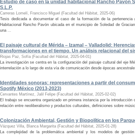
Estudio de caso en la unidad habitacional Rancho Pavón 
S.L.P.
Carreras Lomelí, Francisco Miguel
(
Facultad del Hábitat
,
2025-06
)
Tesis dedicada a documentar el caso de la formación de la pertenencia g
Habitacional Rancho Pavón ubicada en el municipio de Soledad de Gracian
una ...
El paisaje cultural de Mérida – Izamal – Valladolid: Herencia
transformaciones en el tiempo. Un análisis relacional del si
Riojas Paz, Sofía
(
Facultad del Hábitat
,
2025-04-01
)
La investigación se centra en la configuración del paisaje cultural del eje Mé
interrelación a lo largo de esta vía de comunicación desde épocas ancestrales
Identidades sonoras: representaciones a partir del consum
Spotify México (2013-2023)
Cervantes Martínez, Jalil Felipe
(
Facultad del Hábitat
,
2025-02-02
)
El trabajo se encuentra organizado en primera instancia por la introducción 
relación entre neoliberalismo y productos culturales, definiciones sobre música
Colonización Ambiental, Gestión y Biopolítica en los Parq
Vázquez Villa, Blanca Margarita
(
Facultad del Hábitat
,
2025-01-28
)
La complejidad de la problemática ambiental y los modelos de gestión 