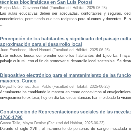
técnicas bioclimáticas en San Luis Potosí
Borjas Mata, Giovanna Odaí
(
Facultad del Hábitat
,
2025-06-25
)
Las aulas educativas deben ser adecuadas, confortables y seguras, dedic
conocimiento, permitiendo que sea reciproco para alumnos y docentes. El s
...
Percepción de los habitantes y significado del paisaje cultu
aproximación para el desarrollo local
Juan Escobedo, Ithzel Harumi
(
Facultad del Hábitat
,
2025-06-25
)
Este estudio busca comprender cómo los habitantes del Ejido La Tinaja p
paisaje cultural, con el fin de promover el desarrollo local sostenible. Se des
Dispositivo electrónico para el mantenimiento de las funci
mayores. Cunco
Delgadillo Gómez, Juan Pablo
(
Facultad del Hábitat
,
2025-06-23
)
Actualmente ha cambiando la manera en como concevimos al envejecimiento
envejecimiento exitoso, hoy en día las circusntancias han moldeado la visión
Construcción de Representaciones sociales de las mezclas
1760-1790
Govea Tello, Mayra Denise
(
Facultad del Hábitat
,
2025-06-23
)
Durante el siglo XVIII, el incremento de personas de sangre mezclada e