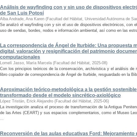
Análisis de wayfinding con y sin uso de dispositivos electr
de San Luis Potosí
Alba Andrade, Ana Karen
(
Facultad del Hábitat, Universidad Autónoma de Sa
Se analizó el wayfinding con y sin el uso de dispositivos electrónicos, con e
uso de sendas, bordes, nodos e información ambiental, así como en las estrat
La correspondencia de Ángel de Iturbide: Una propuesta 
digital, valoración y resignificación del patrimonio docume
computacionales
Lomelí Jasso, María Marcela
(
Facultad del Hábitat
,
2025-08
)
Con los principios teóricos de la conservación, archivistica y el análisis d
libro copiador de correspondencia de Ángel de Iturbide, resguardado en la Bib
Aproximación teórico-metodológica a la gestión sostenibl
transformado desde el modelo sincrético-axiológico
López Tristán, Erick Alejandro
(
Facultad del Hábitat
,
2025-06
)
La investigación analiza el proceso de transformación de la Antigua Penite
de las Artes (CEART) y sus espacios complementarios, como el Museo Leonor
...
Reconversión de las aulas educativas Ford: Mejoramiento d