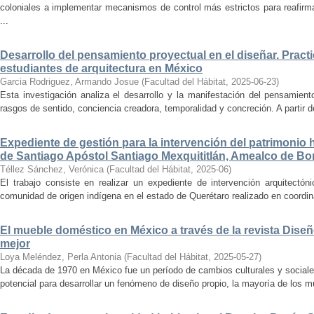
coloniales a implementar mecanismos de control más estrictos para reafirmar 
...
Desarrollo del pensamiento proyectual en el diseñar. Pract
estudiantes de arquitectura en México
Garcia Rodriguez, Armando Josue
(
Facultad del Hábitat
,
2025-06-23
)
Esta investigación analiza el desarrollo y la manifestación del pensamient
rasgos de sentido, conciencia creadora, temporalidad y concreción. A partir de 
Expediente de gestión para la intervención del patrimonio 
de Santiago Apóstol Santiago Mexquititlán, Amealco de Bon
Téllez Sánchez, Verónica
(
Facultad del Hábitat
,
2025-06
)
El trabajo consiste en realizar un expediente de intervención arquitectón
comunidad de origen indígena en el estado de Querétaro realizado en coordin
El mueble doméstico en México a través de la revista Diseñ
mejor
Loya Meléndez, Perla Antonia
(
Facultad del Hábitat
,
2025-05-27
)
La década de 1970 en México fue un período de cambios culturales y sociale
potencial para desarrollar un fenómeno de diseño propio, la mayoría de los m