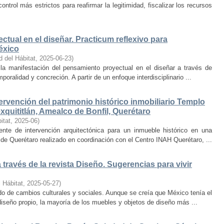
trol más estrictos para reafirmar la legitimidad, fiscalizar los recursos
ctual en el diseñar. Practicum reflexivo para
éxico
d del Hábitat
,
2025-06-23
)
y la manifestación del pensamiento proyectual en el diseñar a través de
oralidad y concreción. A partir de un enfoque interdisciplinario ...
ervención del patrimonio histórico inmobiliario Templo
quititlán, Amealco de Bonfil, Querétaro
itat
,
2025-06
)
iente de intervención arquitectónica para un inmueble histórico en una
de Querétaro realizado en coordinación con el Centro INAH Querétaro, ...
través de la revista Diseño. Sugerencias para vivir
 Hábitat
,
2025-05-27
)
o de cambios culturales y sociales. Aunque se creía que México tenía el
diseño propio, la mayoría de los muebles y objetos de diseño más ...