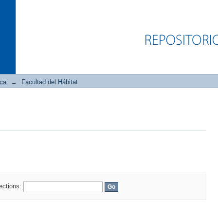
ica
→
Facultad del Hábitat
lections: