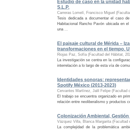
Estudio de caso en la unidad ha
S.L.P.
Carreras Lomelí, Francisco Miguel
(
Faculta
Tesis dedicada a documentar el caso de 
Habitacional Rancho Pavón ubicada en el 
una ...
El paisaje cultural de Mérida – Iz
transformaciones en el tiempo. Un
Riojas Paz, Sofía
(
Facultad del Hábitat
,
20
La investigación se centra en la configuraci
interrelación a lo largo de esta vía de com
Identidades sonoras: representac
Spotify México (2013-2023)
Cervantes Martínez, Jalil Felipe
(
Facultad d
El trabajo se encuentra organizado en prim
relación entre neoliberalismo y productos cu
Colonización Ambiental, Gestión 
Vázquez Villa, Blanca Margarita
(
Facultad 
La complejidad de la problemática ambi