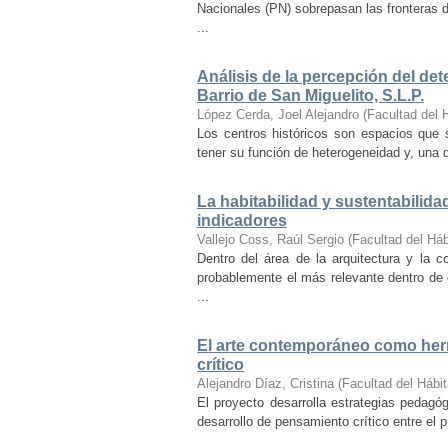
Nacionales (PN) sobrepasan las fronteras d
...
Análisis de la percepción del dete
Barrio de San Miguelito, S.L.P.
López Cerda, Joel Alejandro
(
Facultad del 
Los centros históricos son espacios que s
tener su función de heterogeneidad y, una de
La habitabilidad y sustentabilida
indicadores
Vallejo Coss, Raúl Sergio
(
Facultad del Háb
Dentro del área de la arquitectura y la c
probablemente el más relevante dentro de 
...
El arte contemporáneo como herr
crítico
Alejandro Díaz, Cristina
(
Facultad del Hábit
El proyecto desarrolla estrategias pedag
desarrollo de pensamiento crítico entre el 