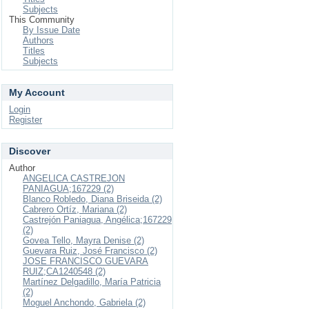
Subjects
This Community
By Issue Date
Authors
Titles
Subjects
My Account
Login
Register
Discover
Author
ANGELICA CASTREJON
PANIAGUA;167229 (2)
Blanco Robledo, Diana Briseida (2)
Cabrero Ortíz, Mariana (2)
Castrejón Paniagua, Angélica;167229
(2)
Govea Tello, Mayra Denise (2)
Guevara Ruiz, José Francisco (2)
JOSE FRANCISCO GUEVARA
RUIZ;CA1240548 (2)
Martínez Delgadillo, María Patricia
(2)
Moguel Anchondo, Gabriela (2)