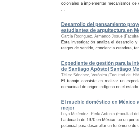
coloniales a implementar mecanismos de con
...
Desarrollo del pensamiento proye
estudiantes de arquitectura en M
Garcia Rodriguez, Armando Josue
(
Faculta
Esta investigación analiza el desarrollo 
rasgos de sentido, conciencia creadora, temp
Expediente de gestión para la int
de Santiago Apóstol Santiago Mex
Téllez Sánchez, Verónica
(
Facultad del Háb
El trabajo consiste en realizar un exped
comunidad de origen indígena en el estado 
El mueble doméstico en México a 
mejor
Loya Meléndez, Perla Antonia
(
Facultad del
La década de 1970 en México fue un períod
potencial para desarrollar un fenómeno de 