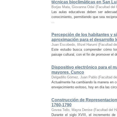
técnicas bioclimáticas en San Lu
Borjas Mata, Giovanna Odaí
(
Facultad del 
Las aulas educativas deben ser adecuada
conocimiento, permitiendo que sea recipr
...
Percepción de los habitantes y sig
aproximación para el desarrollo l
Juan Escobedo, Ithzel Harumi
(
Facultad de
Este estudio busca comprender cómo los 
paisaje cultural, con el fin de promover el 
Dispositivo electrónico para el 
mayores. Cunco
Delgadillo Gómez, Juan Pablo
(
Facultad de
Actualmente ha cambiando la manera en co
envejecimiento exitoso, hoy en día las cir
Construcción de Representacione
1760-1790
Govea Tello, Mayra Denise
(
Facultad del H
Durante el siglo XVIII, el incremento d