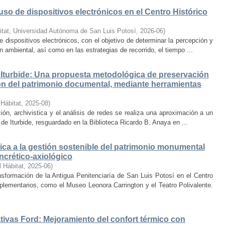
uso de dispositivos electrónicos en el Centro Histórico
itat, Universidad Autónoma de San Luis Potosí
,
2026-06
)
e dispositivos electrónicos, con el objetivo de determinar la percepción y
ambiental, así como en las estrategias de recorrido, el tiempo ...
Iturbide: Una propuesta metodológica de preservación
ción del patrimonio documental, mediante herramientas
 Hábitat
,
2025-08
)
ión, archivistica y el análisis de redes se realiza una aproximación a un
de Iturbide, resguardado en la Biblioteca Ricardo B. Anaya en ...
ca a la gestión sostenible del patrimonio monumental
ncrético-axiológico
l Hábitat
,
2025-06
)
nsformación de la Antigua Penitenciaría de San Luis Potosí en el Centro
lementarios, como el Museo Leonora Carrington y el Teatro Polivalente.
tivas Ford: Mejoramiento del confort térmico con