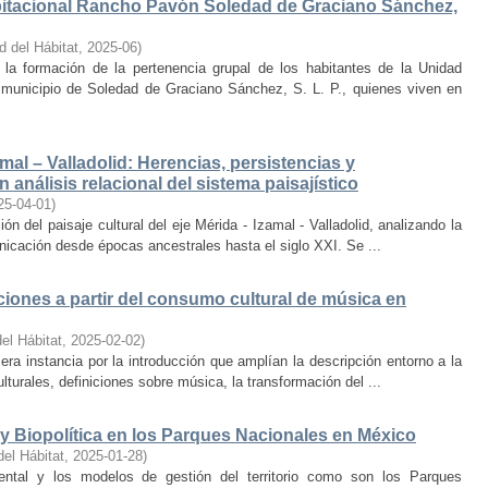
bitacional Rancho Pavón Soledad de Graciano Sánchez,
d del Hábitat
,
2025-06
)
la formación de la pertenencia grupal de los habitantes de la Unidad
municipio de Soledad de Graciano Sánchez, S. L. P., quienes viven en
amal – Valladolid: Herencias, persistencias y
 análisis relacional del sistema paisajístico
25-04-01
)
ón del paisaje cultural del eje Mérida - Izamal - Valladolid, analizando la
unicación desde épocas ancestrales hasta el siglo XXI. Se ...
iones a partir del consumo cultural de música en
el Hábitat
,
2025-02-02
)
era instancia por la introducción que amplían la descripción entorno a la
lturales, definiciones sobre música, la transformación del ...
y Biopolítica en los Parques Nacionales en México
del Hábitat
,
2025-01-28
)
ental y los modelos de gestión del territorio como son los Parques