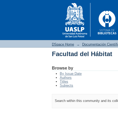
DSpace Home
→
Documentación Científ
Facultad del Hábitat
Facultad del Hábitat
Browse by
By Issue Date
Authors
Titles
Subjects
Search within this community and its col