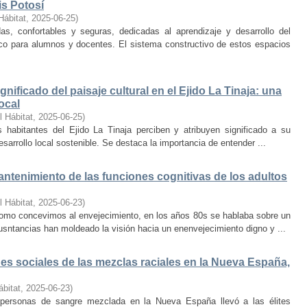
is Potosí
Hábitat
,
2025-06-25
)
s, confortables y seguras, dedicadas al aprendizaje y desarrollo del
oco para alumnos y docentes. El sistema constructivo de estos espacios
nificado del paisaje cultural en el Ejido La Tinaja: una
ocal
l Hábitat
,
2025-06-25
)
habitantes del Ejido La Tinaja perciben y atribuyen significado a su
desarrollo local sostenible. Se destaca la importancia de entender ...
mantenimiento de las funciones cognitivas de los adultos
l Hábitat
,
2025-06-23
)
mo concevimos al envejecimiento, en los años 80s se hablaba sobre un
cusntancias han moldeado la visión hacia un enenvejecimiento digno y ...
s sociales de las mezclas raciales en la Nueva España,
ábitat
,
2025-06-23
)
e personas de sangre mezclada en la Nueva España llevó a las élites