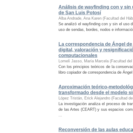
Análisis de wayfinding con y sin 
de San Luis Potosí
Alba Andrade, Ana Karen
(
Facultad del Háb
Se analizó el wayfinding con y sin el uso d
uso de sendas, bordes, nodos e información 
La correspondencia de Ángel de 
digital, valoración y resignifica
computacionales
Lomelí Jasso, María Marcela
(
Facultad del
Con los principios teóricos de la conservac
libro copiador de correspondencia de Ángel 
Aproximación teórico-metodológi
transformado desde el modelo si
López Tristán, Erick Alejandro
(
Facultad de
La investigación analiza el proceso de tra
de las Artes (CEART) y sus espacios comp
...
Reconversión de las aulas educa