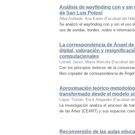
Análisis de wayfinding con y sin 
de San Luis Potosí
Alba Andrade, Ana Karen
(
Facultad del Háb
Se analizó el wayfinding con y sin el uso d
uso de sendas, bordes, nodos e información 
La correspondencia de Ángel de 
digital, valoración y resignifica
computacionales
Lomelí Jasso, María Marcela
(
Facultad del
Con los principios teóricos de la conservac
libro copiador de correspondencia de Ángel 
Aproximación teórico-metodológi
transformado desde el modelo si
López Tristán, Erick Alejandro
(
Facultad de
La investigación analiza el proceso de tra
de las Artes (CEART) y sus espacios comp
...
Reconversión de las aulas educa