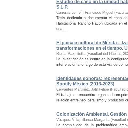
Estudio de caso en la unidad ha
S.L.P.
Carreras Lomelí, Francisco Miguel
(
Faculta
Tesis dedicada a documentar el caso de 
Habitacional Rancho Pavón ubicada en el 
una ...
El paisaje cultural de Mérida – Iz
transformaciones en el tiempo. Un
Riojas Paz, Sofía
(
Facultad del Hábitat
,
20
La investigación se centra en la configuraci
interrelación a lo largo de esta vía de com
Identidades sonoras: representac
Spotify México (2013-2023)
Cervantes Martínez, Jalil Felipe
(
Facultad d
El trabajo se encuentra organizado en prim
relación entre neoliberalismo y productos cu
Colonización Ambiental, Gestión 
Vázquez Villa, Blanca Margarita
(
Facultad 
La complejidad de la problemática ambi