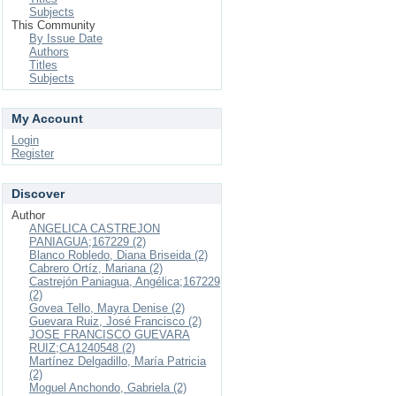
Subjects
This Community
By Issue Date
Authors
Titles
Subjects
My Account
Login
Register
Discover
Author
ANGELICA CASTREJON
PANIAGUA;167229 (2)
Blanco Robledo, Diana Briseida (2)
Cabrero Ortíz, Mariana (2)
Castrejón Paniagua, Angélica;167229
(2)
Govea Tello, Mayra Denise (2)
Guevara Ruiz, José Francisco (2)
JOSE FRANCISCO GUEVARA
RUIZ;CA1240548 (2)
Martínez Delgadillo, María Patricia
(2)
Moguel Anchondo, Gabriela (2)