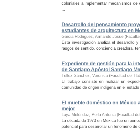
coloniales a implementar mecanismos de con
...
Desarrollo del pensamiento proye
estudiantes de arquitectura en M
Garcia Rodriguez, Armando Josue
(
Faculta
Esta investigación analiza el desarrollo 
rasgos de sentido, conciencia creadora, temp
Expediente de gestión para la int
de Santiago Apóstol Santiago Mex
Téllez Sánchez, Verónica
(
Facultad del Háb
El trabajo consiste en realizar un exped
comunidad de origen indígena en el estado 
El mueble doméstico en México a 
mejor
Loya Meléndez, Perla Antonia
(
Facultad del
La década de 1970 en México fue un períod
potencial para desarrollar un fenómeno de 