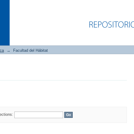
ica
→
Facultad del Hábitat
lections: