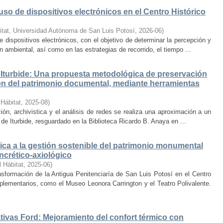
uso de dispositivos electrónicos en el Centro Histórico
itat, Universidad Autónoma de San Luis Potosí
,
2026-06
)
e dispositivos electrónicos, con el objetivo de determinar la percepción y
ambiental, así como en las estrategias de recorrido, el tiempo ...
Iturbide: Una propuesta metodológica de preservación
ción del patrimonio documental, mediante herramientas
 Hábitat
,
2025-08
)
ión, archivistica y el análisis de redes se realiza una aproximación a un
de Iturbide, resguardado en la Biblioteca Ricardo B. Anaya en ...
ca a la gestión sostenible del patrimonio monumental
ncrético-axiológico
l Hábitat
,
2025-06
)
nsformación de la Antigua Penitenciaría de San Luis Potosí en el Centro
lementarios, como el Museo Leonora Carrington y el Teatro Polivalente.
tivas Ford: Mejoramiento del confort térmico con