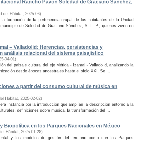
bitacional Rancho Pavón Soledad de Graciano Sánchez,
d del Hábitat
,
2025-06
)
la formación de la pertenencia grupal de los habitantes de la Unidad
municipio de Soledad de Graciano Sánchez, S. L. P., quienes viven en
amal – Valladolid: Herencias, persistencias y
 análisis relacional del sistema paisajístico
25-04-01
)
ón del paisaje cultural del eje Mérida - Izamal - Valladolid, analizando la
unicación desde épocas ancestrales hasta el siglo XXI. Se ...
iones a partir del consumo cultural de música en
el Hábitat
,
2025-02-02
)
era instancia por la introducción que amplían la descripción entorno a la
lturales, definiciones sobre música, la transformación del ...
y Biopolítica en los Parques Nacionales en México
del Hábitat
,
2025-01-28
)
ental y los modelos de gestión del territorio como son los Parques