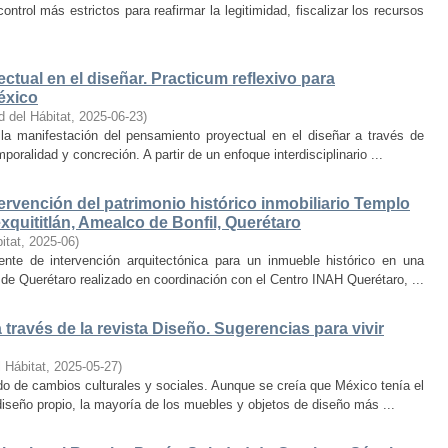
trol más estrictos para reafirmar la legitimidad, fiscalizar los recursos
ctual en el diseñar. Practicum reflexivo para
éxico
d del Hábitat
,
2025-06-23
)
y la manifestación del pensamiento proyectual en el diseñar a través de
oralidad y concreción. A partir de un enfoque interdisciplinario ...
ervención del patrimonio histórico inmobiliario Templo
quititlán, Amealco de Bonfil, Querétaro
itat
,
2025-06
)
iente de intervención arquitectónica para un inmueble histórico en una
de Querétaro realizado en coordinación con el Centro INAH Querétaro, ...
través de la revista Diseño. Sugerencias para vivir
 Hábitat
,
2025-05-27
)
o de cambios culturales y sociales. Aunque se creía que México tenía el
diseño propio, la mayoría de los muebles y objetos de diseño más ...