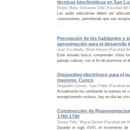
técnicas bioclimáticas en San Lu
Borjas Mata, Giovanna Odaí
(
Facultad del 
Las aulas educativas deben ser adecuada
conocimiento, permitiendo que sea recipr
...
Percepción de los habitantes y sig
aproximación para el desarrollo l
Juan Escobedo, Ithzel Harumi
(
Facultad de
Este estudio busca comprender cómo los 
paisaje cultural, con el fin de promover el 
Dispositivo electrónico para el 
mayores. Cunco
Delgadillo Gómez, Juan Pablo
(
Facultad de
Actualmente ha cambiando la manera en co
envejecimiento exitoso, hoy en día las cir
Construcción de Representacione
1760-1790
Govea Tello, Mayra Denise
(
Facultad del H
Durante el siglo XVIII, el incremento d