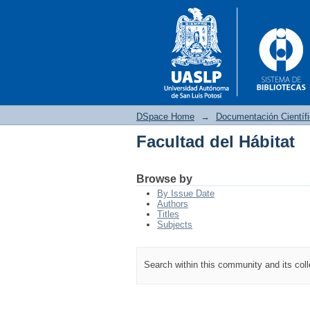
DSpace Home
→
Documentación Científ
Facultad del Hábitat
Facultad del Hábitat
Browse by
By Issue Date
Authors
Titles
Subjects
Search within this community and its col