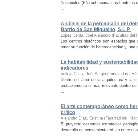
Nacionales (PN) sobrepasan las fronteras d
...
Análisis de la percepción del dete
Barrio de San Miguelito, S.L.P.
López Cerda, Joel Alejandro
(
Facultad del 
Los centros históricos son espacios que s
tener su función de heterogeneidad y, una de
La habitabilidad y sustentabilida
indicadores
Vallejo Coss, Raúl Sergio
(
Facultad del Háb
Dentro del área de la arquitectura y la c
probablemente el más relevante dentro de 
...
El arte contemporáneo como herr
crítico
Alejandro Díaz, Cristina
(
Facultad del Hábit
El proyecto desarrolla estrategias pedag
desarrollo de pensamiento crítico entre el 