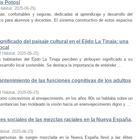
is Potosí
Hábitat
,
2025-06-25
)
s, confortables y seguras, dedicadas al aprendizaje y desarrollo del
oco para alumnos y docentes. El sistema constructivo de estos espacios
nificado del paisaje cultural en el Ejido La Tinaja: una
ocal
l Hábitat
,
2025-06-25
)
habitantes del Ejido La Tinaja perciben y atribuyen significado a su
desarrollo local sostenible. Se destaca la importancia de entender ...
mantenimiento de las funciones cognitivas de los adultos
l Hábitat
,
2025-06-23
)
mo concevimos al envejecimiento, en los años 80s se hablaba sobre un
cusntancias han moldeado la visión hacia un enenvejecimiento digno y ...
s sociales de las mezclas raciales en la Nueva España,
ábitat
,
2025-06-23
)
e personas de sangre mezclada en la Nueva España llevó a las élites