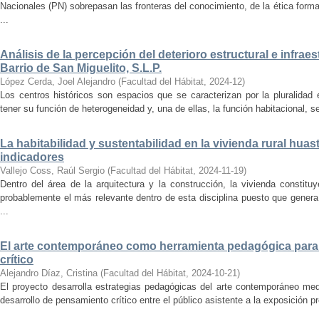
Nacionales (PN) sobrepasan las fronteras del conocimiento, de la ética forma
...
Análisis de la percepción del deterioro estructural e infrae
Barrio de San Miguelito, S.L.P.
López Cerda, Joel Alejandro
(
Facultad del Hábitat
,
2024-12
)
Los centros históricos son espacios que se caracterizan por la pluralidad
tener su función de heterogeneidad y, una de ellas, la función habitacional, se
La habitabilidad y sustentabilidad en la vivienda rural hua
indicadores
Vallejo Coss, Raúl Sergio
(
Facultad del Hábitat
,
2024-11-19
)
Dentro del área de la arquitectura y la construcción, la vivienda constit
probablemente el más relevante dentro de esta disciplina puesto que genera
...
El arte contemporáneo como herramienta pedagógica para 
crítico
Alejandro Díaz, Cristina
(
Facultad del Hábitat
,
2024-10-21
)
El proyecto desarrolla estrategias pedagógicas del arte contemporáneo med
desarrollo de pensamiento crítico entre el público asistente a la exposición p