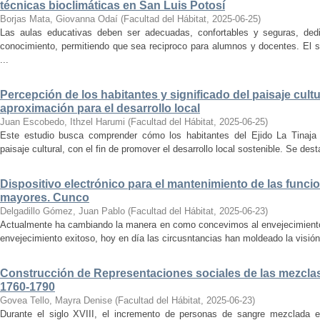
técnicas bioclimáticas en San Luis Potosí
Borjas Mata, Giovanna Odaí
(
Facultad del Hábitat
,
2025-06-25
)
Las aulas educativas deben ser adecuadas, confortables y seguras, dedic
conocimiento, permitiendo que sea reciproco para alumnos y docentes. El s
...
Percepción de los habitantes y significado del paisaje cultu
aproximación para el desarrollo local
Juan Escobedo, Ithzel Harumi
(
Facultad del Hábitat
,
2025-06-25
)
Este estudio busca comprender cómo los habitantes del Ejido La Tinaja p
paisaje cultural, con el fin de promover el desarrollo local sostenible. Se des
Dispositivo electrónico para el mantenimiento de las funci
mayores. Cunco
Delgadillo Gómez, Juan Pablo
(
Facultad del Hábitat
,
2025-06-23
)
Actualmente ha cambiando la manera en como concevimos al envejecimiento
envejecimiento exitoso, hoy en día las circusntancias han moldeado la visión
Construcción de Representaciones sociales de las mezclas
1760-1790
Govea Tello, Mayra Denise
(
Facultad del Hábitat
,
2025-06-23
)
Durante el siglo XVIII, el incremento de personas de sangre mezclada e