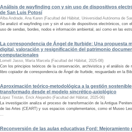
Análisis de wayfinding con y sin uso de dispositivos electr
de San Luis Potosí
Alba Andrade, Ana Karen
(
Facultad del Hábitat, Universidad Autónoma de Sa
Se analizó el wayfinding con y sin el uso de dispositivos electrónicos, con e
uso de sendas, bordes, nodos e información ambiental, así como en las estrat
La correspondencia de Ángel de Iturbide: Una propuesta 
digital, valoración y resignificación del patrimonio docume
computacionales
Lomelí Jasso, María Marcela
(
Facultad del Hábitat
,
2025-08
)
Con los principios teóricos de la conservación, archivistica y el análisis d
libro copiador de correspondencia de Ángel de Iturbide, resguardado en la Bib
Aproximación teórico-metodológica a la gestión sostenibl
transformado desde el modelo sincrético-axiológico
López Tristán, Erick Alejandro
(
Facultad del Hábitat
,
2025-06
)
La investigación analiza el proceso de transformación de la Antigua Penite
de las Artes (CEART) y sus espacios complementarios, como el Museo Leonor
...
Reconversión de las aulas educativas Ford: Mejoramiento d