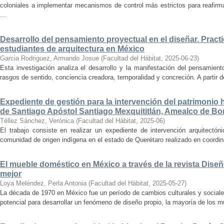
coloniales a implementar mecanismos de control más estrictos para reafirmar 
...
Desarrollo del pensamiento proyectual en el diseñar. Pract
estudiantes de arquitectura en México
Garcia Rodriguez, Armando Josue
(
Facultad del Hábitat
,
2025-06-23
)
Esta investigación analiza el desarrollo y la manifestación del pensamient
rasgos de sentido, conciencia creadora, temporalidad y concreción. A partir de 
Expediente de gestión para la intervención del patrimonio 
de Santiago Apóstol Santiago Mexquititlán, Amealco de Bon
Téllez Sánchez, Verónica
(
Facultad del Hábitat
,
2025-06
)
El trabajo consiste en realizar un expediente de intervención arquitectón
comunidad de origen indígena en el estado de Querétaro realizado en coordin
El mueble doméstico en México a través de la revista Diseñ
mejor
Loya Meléndez, Perla Antonia
(
Facultad del Hábitat
,
2025-05-27
)
La década de 1970 en México fue un período de cambios culturales y sociale
potencial para desarrollar un fenómeno de diseño propio, la mayoría de los m