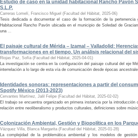
Estudio de caso en la unidad habitacional Rancho Pavón 
S.L.P.
Carreras Lomelí, Francisco Miguel
(
Facultad del Hábitat
,
2025-06
)
Tesis dedicada a documentar el caso de la formación de la pertenencia g
Habitacional Rancho Pavón ubicada en el municipio de Soledad de Gracian
una ...
El paisaje cultural de Mérida – Izamal – Valladolid: Herencia
transformaciones en el tiempo. Un análisis relacional del si
Riojas Paz, Sofía
(
Facultad del Hábitat
,
2025-04-01
)
La investigación se centra en la configuración del paisaje cultural del eje Mé
interrelación a lo largo de esta vía de comunicación desde épocas ancestrales
Identidades sonoras: representaciones a partir del consum
Spotify México (2013-2023)
Cervantes Martínez, Jalil Felipe
(
Facultad del Hábitat
,
2025-02-02
)
El trabajo se encuentra organizado en primera instancia por la introducción 
relación entre neoliberalismo y productos culturales, definiciones sobre música
Colonización Ambiental, Gestión y Biopolítica en los Parq
Vázquez Villa, Blanca Margarita
(
Facultad del Hábitat
,
2025-01-28
)
La complejidad de la problemática ambiental y los modelos de gestión 