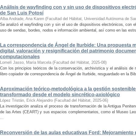
Análisis de wayfinding con y sin uso de dispositivos electr
de San Luis Potosí
Alba Andrade, Ana Karen
(
Facultad del Hábitat, Universidad Autónoma de Sa
Se analizó el wayfinding con y sin el uso de dispositivos electrónicos, con e
uso de sendas, bordes, nodos e información ambiental, así como en las estrat
La correspondencia de Ángel de Iturbide: Una propuesta 
digital, valoración y resignificación del patrimonio docume
computacionales
Lomelí Jasso, María Marcela
(
Facultad del Hábitat
,
2025-08
)
Con los principios teóricos de la conservación, archivistica y el análisis d
libro copiador de correspondencia de Ángel de Iturbide, resguardado en la Bib
Aproximación teórico-metodológica a la gestión sostenibl
transformado desde el modelo sincrético-axiológico
López Tristán, Erick Alejandro
(
Facultad del Hábitat
,
2025-06
)
La investigación analiza el proceso de transformación de la Antigua Penite
de las Artes (CEART) y sus espacios complementarios, como el Museo Leonor
...
Reconversión de las aulas educativas Ford: Mejoramiento d