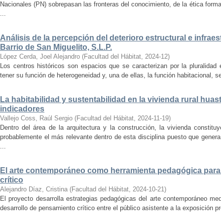
Nacionales (PN) sobrepasan las fronteras del conocimiento, de la ética forma
...
Análisis de la percepción del deterioro estructural e infrae
Barrio de San Miguelito, S.L.P.
López Cerda, Joel Alejandro
(
Facultad del Hábitat
,
2024-12
)
Los centros históricos son espacios que se caracterizan por la pluralidad
tener su función de heterogeneidad y, una de ellas, la función habitacional, se
La habitabilidad y sustentabilidad en la vivienda rural hua
indicadores
Vallejo Coss, Raúl Sergio
(
Facultad del Hábitat
,
2024-11-19
)
Dentro del área de la arquitectura y la construcción, la vivienda constit
probablemente el más relevante dentro de esta disciplina puesto que genera
...
El arte contemporáneo como herramienta pedagógica para 
crítico
Alejandro Díaz, Cristina
(
Facultad del Hábitat
,
2024-10-21
)
El proyecto desarrolla estrategias pedagógicas del arte contemporáneo med
desarrollo de pensamiento crítico entre el público asistente a la exposición p