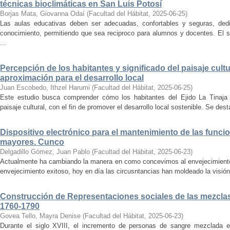
técnicas bioclimáticas en San Luis Potosí
Borjas Mata, Giovanna Odaí
(
Facultad del Hábitat
,
2025-06-25
)
Las aulas educativas deben ser adecuadas, confortables y seguras, dedic
conocimiento, permitiendo que sea reciproco para alumnos y docentes. El s
...
Percepción de los habitantes y significado del paisaje cultu
aproximación para el desarrollo local
Juan Escobedo, Ithzel Harumi
(
Facultad del Hábitat
,
2025-06-25
)
Este estudio busca comprender cómo los habitantes del Ejido La Tinaja p
paisaje cultural, con el fin de promover el desarrollo local sostenible. Se des
Dispositivo electrónico para el mantenimiento de las funci
mayores. Cunco
Delgadillo Gómez, Juan Pablo
(
Facultad del Hábitat
,
2025-06-23
)
Actualmente ha cambiando la manera en como concevimos al envejecimiento
envejecimiento exitoso, hoy en día las circusntancias han moldeado la visión
Construcción de Representaciones sociales de las mezclas
1760-1790
Govea Tello, Mayra Denise
(
Facultad del Hábitat
,
2025-06-23
)
Durante el siglo XVIII, el incremento de personas de sangre mezclada e