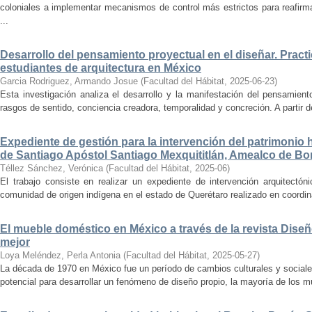
coloniales a implementar mecanismos de control más estrictos para reafirmar 
...
Desarrollo del pensamiento proyectual en el diseñar. Pract
estudiantes de arquitectura en México
Garcia Rodriguez, Armando Josue
(
Facultad del Hábitat
,
2025-06-23
)
Esta investigación analiza el desarrollo y la manifestación del pensamient
rasgos de sentido, conciencia creadora, temporalidad y concreción. A partir de 
Expediente de gestión para la intervención del patrimonio 
de Santiago Apóstol Santiago Mexquititlán, Amealco de Bon
Téllez Sánchez, Verónica
(
Facultad del Hábitat
,
2025-06
)
El trabajo consiste en realizar un expediente de intervención arquitectón
comunidad de origen indígena en el estado de Querétaro realizado en coordin
El mueble doméstico en México a través de la revista Diseñ
mejor
Loya Meléndez, Perla Antonia
(
Facultad del Hábitat
,
2025-05-27
)
La década de 1970 en México fue un período de cambios culturales y sociale
potencial para desarrollar un fenómeno de diseño propio, la mayoría de los m