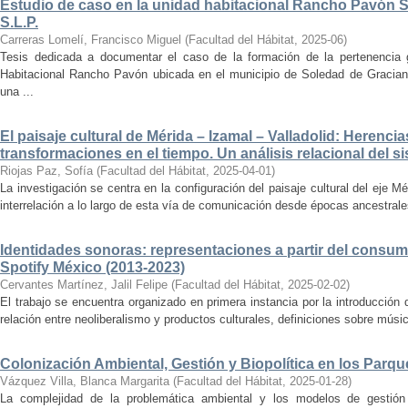
Estudio de caso en la unidad habitacional Rancho Pavón 
S.L.P.
Carreras Lomelí, Francisco Miguel
(
Facultad del Hábitat
,
2025-06
)
Tesis dedicada a documentar el caso de la formación de la pertenencia g
Habitacional Rancho Pavón ubicada en el municipio de Soledad de Gracian
una ...
El paisaje cultural de Mérida – Izamal – Valladolid: Herencia
transformaciones en el tiempo. Un análisis relacional del si
Riojas Paz, Sofía
(
Facultad del Hábitat
,
2025-04-01
)
La investigación se centra en la configuración del paisaje cultural del eje Mé
interrelación a lo largo de esta vía de comunicación desde épocas ancestrales
Identidades sonoras: representaciones a partir del consum
Spotify México (2013-2023)
Cervantes Martínez, Jalil Felipe
(
Facultad del Hábitat
,
2025-02-02
)
El trabajo se encuentra organizado en primera instancia por la introducción 
relación entre neoliberalismo y productos culturales, definiciones sobre música
Colonización Ambiental, Gestión y Biopolítica en los Parq
Vázquez Villa, Blanca Margarita
(
Facultad del Hábitat
,
2025-01-28
)
La complejidad de la problemática ambiental y los modelos de gestión 