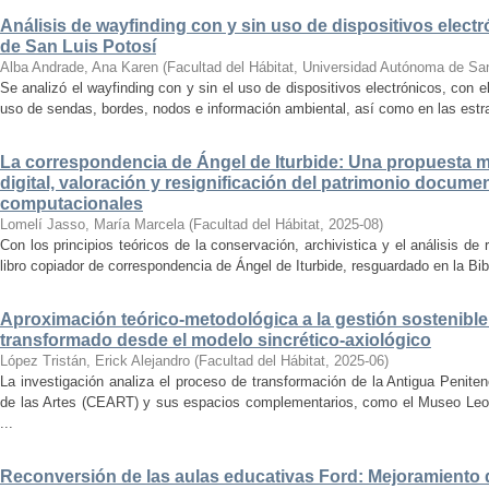
Análisis de wayfinding con y sin uso de dispositivos electr
de San Luis Potosí
Alba Andrade, Ana Karen
(
Facultad del Hábitat, Universidad Autónoma de Sa
Se analizó el wayfinding con y sin el uso de dispositivos electrónicos, con e
uso de sendas, bordes, nodos e información ambiental, así como en las estrat
La correspondencia de Ángel de Iturbide: Una propuesta 
digital, valoración y resignificación del patrimonio docume
computacionales
Lomelí Jasso, María Marcela
(
Facultad del Hábitat
,
2025-08
)
Con los principios teóricos de la conservación, archivistica y el análisis d
libro copiador de correspondencia de Ángel de Iturbide, resguardado en la Bib
Aproximación teórico-metodológica a la gestión sostenibl
transformado desde el modelo sincrético-axiológico
López Tristán, Erick Alejandro
(
Facultad del Hábitat
,
2025-06
)
La investigación analiza el proceso de transformación de la Antigua Penite
de las Artes (CEART) y sus espacios complementarios, como el Museo Leonor
...
Reconversión de las aulas educativas Ford: Mejoramiento d