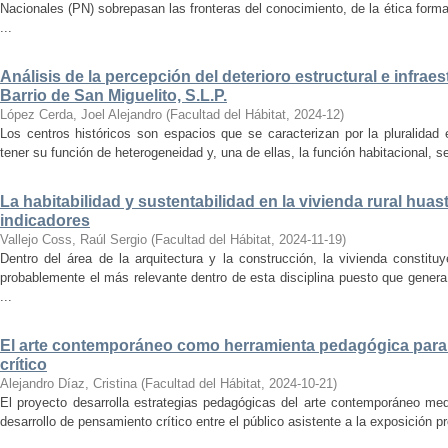
Nacionales (PN) sobrepasan las fronteras del conocimiento, de la ética forma
...
Análisis de la percepción del deterioro estructural e infrae
Barrio de San Miguelito, S.L.P.
López Cerda, Joel Alejandro
(
Facultad del Hábitat
,
2024-12
)
Los centros históricos son espacios que se caracterizan por la pluralidad
tener su función de heterogeneidad y, una de ellas, la función habitacional, se
La habitabilidad y sustentabilidad en la vivienda rural hua
indicadores
Vallejo Coss, Raúl Sergio
(
Facultad del Hábitat
,
2024-11-19
)
Dentro del área de la arquitectura y la construcción, la vivienda constit
probablemente el más relevante dentro de esta disciplina puesto que genera
...
El arte contemporáneo como herramienta pedagógica para 
crítico
Alejandro Díaz, Cristina
(
Facultad del Hábitat
,
2024-10-21
)
El proyecto desarrolla estrategias pedagógicas del arte contemporáneo med
desarrollo de pensamiento crítico entre el público asistente a la exposición p