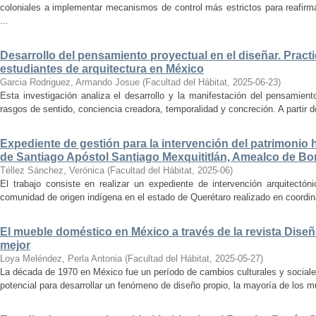
coloniales a implementar mecanismos de control más estrictos para reafirmar 
...
Desarrollo del pensamiento proyectual en el diseñar. Pract
estudiantes de arquitectura en México
Garcia Rodriguez, Armando Josue
(
Facultad del Hábitat
,
2025-06-23
)
Esta investigación analiza el desarrollo y la manifestación del pensamient
rasgos de sentido, conciencia creadora, temporalidad y concreción. A partir de 
Expediente de gestión para la intervención del patrimonio 
de Santiago Apóstol Santiago Mexquititlán, Amealco de Bon
Téllez Sánchez, Verónica
(
Facultad del Hábitat
,
2025-06
)
El trabajo consiste en realizar un expediente de intervención arquitectón
comunidad de origen indígena en el estado de Querétaro realizado en coordin
El mueble doméstico en México a través de la revista Diseñ
mejor
Loya Meléndez, Perla Antonia
(
Facultad del Hábitat
,
2025-05-27
)
La década de 1970 en México fue un período de cambios culturales y sociale
potencial para desarrollar un fenómeno de diseño propio, la mayoría de los m