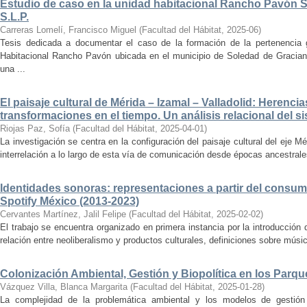
Estudio de caso en la unidad habitacional Rancho Pavón 
S.L.P.
Carreras Lomelí, Francisco Miguel
(
Facultad del Hábitat
,
2025-06
)
Tesis dedicada a documentar el caso de la formación de la pertenencia g
Habitacional Rancho Pavón ubicada en el municipio de Soledad de Gracian
una ...
El paisaje cultural de Mérida – Izamal – Valladolid: Herencia
transformaciones en el tiempo. Un análisis relacional del si
Riojas Paz, Sofía
(
Facultad del Hábitat
,
2025-04-01
)
La investigación se centra en la configuración del paisaje cultural del eje Mé
interrelación a lo largo de esta vía de comunicación desde épocas ancestrales
Identidades sonoras: representaciones a partir del consum
Spotify México (2013-2023)
Cervantes Martínez, Jalil Felipe
(
Facultad del Hábitat
,
2025-02-02
)
El trabajo se encuentra organizado en primera instancia por la introducción 
relación entre neoliberalismo y productos culturales, definiciones sobre música
Colonización Ambiental, Gestión y Biopolítica en los Parq
Vázquez Villa, Blanca Margarita
(
Facultad del Hábitat
,
2025-01-28
)
La complejidad de la problemática ambiental y los modelos de gestión 