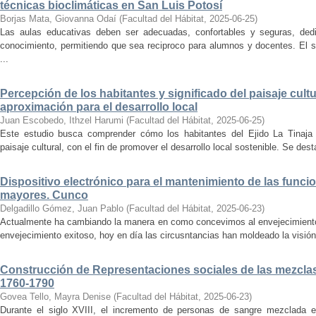
técnicas bioclimáticas en San Luis Potosí
Borjas Mata, Giovanna Odaí
(
Facultad del Hábitat
,
2025-06-25
)
Las aulas educativas deben ser adecuadas, confortables y seguras, dedic
conocimiento, permitiendo que sea reciproco para alumnos y docentes. El s
...
Percepción de los habitantes y significado del paisaje cultu
aproximación para el desarrollo local
Juan Escobedo, Ithzel Harumi
(
Facultad del Hábitat
,
2025-06-25
)
Este estudio busca comprender cómo los habitantes del Ejido La Tinaja p
paisaje cultural, con el fin de promover el desarrollo local sostenible. Se des
Dispositivo electrónico para el mantenimiento de las funci
mayores. Cunco
Delgadillo Gómez, Juan Pablo
(
Facultad del Hábitat
,
2025-06-23
)
Actualmente ha cambiando la manera en como concevimos al envejecimiento
envejecimiento exitoso, hoy en día las circusntancias han moldeado la visión
Construcción de Representaciones sociales de las mezclas
1760-1790
Govea Tello, Mayra Denise
(
Facultad del Hábitat
,
2025-06-23
)
Durante el siglo XVIII, el incremento de personas de sangre mezclada e