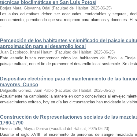
técnicas bioclimáticas en San Luis Potosí
Borjas Mata, Giovanna Odaí
(
Facultad del Hábitat
,
2025-06-25
)
Las aulas educativas deben ser adecuadas, confortables y seguras, dedic
conocimiento, permitiendo que sea reciproco para alumnos y docentes. El s
...
Percepción de los habitantes y significado del paisaje cultu
aproximación para el desarrollo local
Juan Escobedo, Ithzel Harumi
(
Facultad del Hábitat
,
2025-06-25
)
Este estudio busca comprender cómo los habitantes del Ejido La Tinaja p
paisaje cultural, con el fin de promover el desarrollo local sostenible. Se des
Dispositivo electrónico para el mantenimiento de las funci
mayores. Cunco
Delgadillo Gómez, Juan Pablo
(
Facultad del Hábitat
,
2025-06-23
)
Actualmente ha cambiando la manera en como concevimos al envejecimiento
envejecimiento exitoso, hoy en día las circusntancias han moldeado la visión
Construcción de Representaciones sociales de las mezclas
1760-1790
Govea Tello, Mayra Denise
(
Facultad del Hábitat
,
2025-06-23
)
Durante el siglo XVIII, el incremento de personas de sangre mezclada e