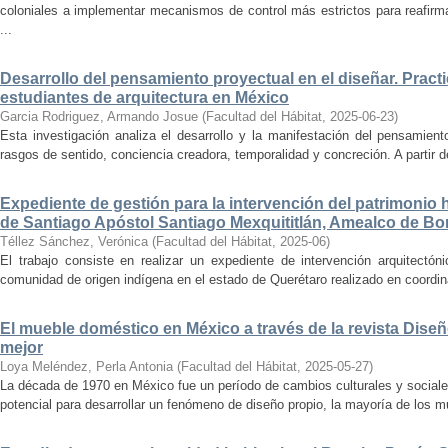
coloniales a implementar mecanismos de control más estrictos para reafirmar 
...
Desarrollo del pensamiento proyectual en el diseñar. Pract
estudiantes de arquitectura en México
Garcia Rodriguez, Armando Josue
(
Facultad del Hábitat
,
2025-06-23
)
Esta investigación analiza el desarrollo y la manifestación del pensamient
rasgos de sentido, conciencia creadora, temporalidad y concreción. A partir de 
Expediente de gestión para la intervención del patrimonio 
de Santiago Apóstol Santiago Mexquititlán, Amealco de Bon
Téllez Sánchez, Verónica
(
Facultad del Hábitat
,
2025-06
)
El trabajo consiste en realizar un expediente de intervención arquitectón
comunidad de origen indígena en el estado de Querétaro realizado en coordin
El mueble doméstico en México a través de la revista Diseñ
mejor
Loya Meléndez, Perla Antonia
(
Facultad del Hábitat
,
2025-05-27
)
La década de 1970 en México fue un período de cambios culturales y sociale
potencial para desarrollar un fenómeno de diseño propio, la mayoría de los m