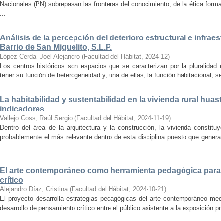
Nacionales (PN) sobrepasan las fronteras del conocimiento, de la ética forma
...
Análisis de la percepción del deterioro estructural e infrae
Barrio de San Miguelito, S.L.P.
López Cerda, Joel Alejandro
(
Facultad del Hábitat
,
2024-12
)
Los centros históricos son espacios que se caracterizan por la pluralidad
tener su función de heterogeneidad y, una de ellas, la función habitacional, se
La habitabilidad y sustentabilidad en la vivienda rural hua
indicadores
Vallejo Coss, Raúl Sergio
(
Facultad del Hábitat
,
2024-11-19
)
Dentro del área de la arquitectura y la construcción, la vivienda constit
probablemente el más relevante dentro de esta disciplina puesto que genera
...
El arte contemporáneo como herramienta pedagógica para 
crítico
Alejandro Díaz, Cristina
(
Facultad del Hábitat
,
2024-10-21
)
El proyecto desarrolla estrategias pedagógicas del arte contemporáneo med
desarrollo de pensamiento crítico entre el público asistente a la exposición p