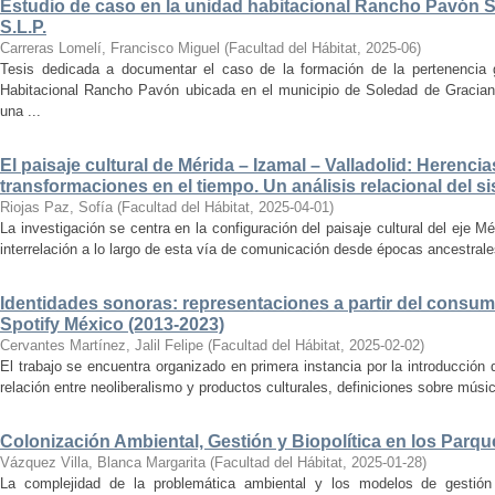
Estudio de caso en la unidad habitacional Rancho Pavón 
S.L.P.
Carreras Lomelí, Francisco Miguel
(
Facultad del Hábitat
,
2025-06
)
Tesis dedicada a documentar el caso de la formación de la pertenencia g
Habitacional Rancho Pavón ubicada en el municipio de Soledad de Gracian
una ...
El paisaje cultural de Mérida – Izamal – Valladolid: Herencia
transformaciones en el tiempo. Un análisis relacional del si
Riojas Paz, Sofía
(
Facultad del Hábitat
,
2025-04-01
)
La investigación se centra en la configuración del paisaje cultural del eje Mé
interrelación a lo largo de esta vía de comunicación desde épocas ancestrales
Identidades sonoras: representaciones a partir del consum
Spotify México (2013-2023)
Cervantes Martínez, Jalil Felipe
(
Facultad del Hábitat
,
2025-02-02
)
El trabajo se encuentra organizado en primera instancia por la introducción 
relación entre neoliberalismo y productos culturales, definiciones sobre música
Colonización Ambiental, Gestión y Biopolítica en los Parq
Vázquez Villa, Blanca Margarita
(
Facultad del Hábitat
,
2025-01-28
)
La complejidad de la problemática ambiental y los modelos de gestión 