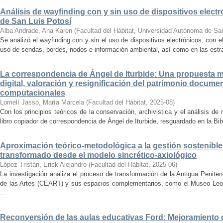
Análisis de wayfinding con y sin uso de dispositivos electr
de San Luis Potosí
Alba Andrade, Ana Karen
(
Facultad del Hábitat, Universidad Autónoma de Sa
Se analizó el wayfinding con y sin el uso de dispositivos electrónicos, con e
uso de sendas, bordes, nodos e información ambiental, así como en las estrat
La correspondencia de Ángel de Iturbide: Una propuesta 
digital, valoración y resignificación del patrimonio docume
computacionales
Lomelí Jasso, María Marcela
(
Facultad del Hábitat
,
2025-08
)
Con los principios teóricos de la conservación, archivistica y el análisis d
libro copiador de correspondencia de Ángel de Iturbide, resguardado en la Bib
Aproximación teórico-metodológica a la gestión sostenibl
transformado desde el modelo sincrético-axiológico
López Tristán, Erick Alejandro
(
Facultad del Hábitat
,
2025-06
)
La investigación analiza el proceso de transformación de la Antigua Penite
de las Artes (CEART) y sus espacios complementarios, como el Museo Leonor
...
Reconversión de las aulas educativas Ford: Mejoramiento d