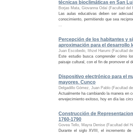
técnicas bioclimáticas en San Lu
Borjas Mata, Giovanna Odaí
(
Facultad del 
Las aulas educativas deben ser adecuada
conocimiento, permitiendo que sea recipr
...
Percepción de los habitantes y sig
aproximación para el desarrollo l
Juan Escobedo, Ithzel Harumi
(
Facultad de
Este estudio busca comprender cómo los 
paisaje cultural, con el fin de promover el 
Dispositivo electrónico para el 
mayores. Cunco
Delgadillo Gómez, Juan Pablo
(
Facultad de
Actualmente ha cambiando la manera en co
envejecimiento exitoso, hoy en día las cir
Construcción de Representacione
1760-1790
Govea Tello, Mayra Denise
(
Facultad del H
Durante el siglo XVIII, el incremento d