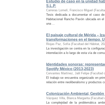
Estudio de caso en la unidad ha
S.L.P.
Carreras Lomelí, Francisco Miguel
(
Faculta
Tesis dedicada a documentar el caso de 
Habitacional Rancho Pavón ubicada en el 
una ...
El paisaje cultural de Mérida – Iz
transformaciones en el tiempo. Un
Riojas Paz, Sofía
(
Facultad del Hábitat
,
20
La investigación se centra en la configuraci
interrelación a lo largo de esta vía de com
Identidades sonoras: representac
Spotify México (2013-2023)
Cervantes Martínez, Jalil Felipe
(
Facultad d
El trabajo se encuentra organizado en prim
relación entre neoliberalismo y productos cu
Colonización Ambiental, Gestión 
Vázquez Villa, Blanca Margarita
(
Facultad 
La complejidad de la problemática ambi