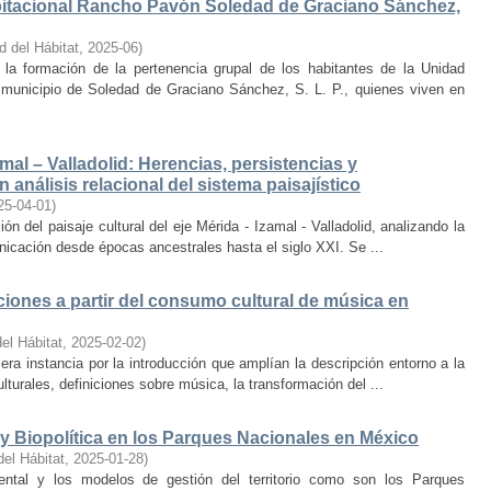
bitacional Rancho Pavón Soledad de Graciano Sánchez,
d del Hábitat
,
2025-06
)
la formación de la pertenencia grupal de los habitantes de la Unidad
municipio de Soledad de Graciano Sánchez, S. L. P., quienes viven en
amal – Valladolid: Herencias, persistencias y
 análisis relacional del sistema paisajístico
25-04-01
)
ón del paisaje cultural del eje Mérida - Izamal - Valladolid, analizando la
unicación desde épocas ancestrales hasta el siglo XXI. Se ...
iones a partir del consumo cultural de música en
el Hábitat
,
2025-02-02
)
era instancia por la introducción que amplían la descripción entorno a la
lturales, definiciones sobre música, la transformación del ...
y Biopolítica en los Parques Nacionales en México
del Hábitat
,
2025-01-28
)
ental y los modelos de gestión del territorio como son los Parques