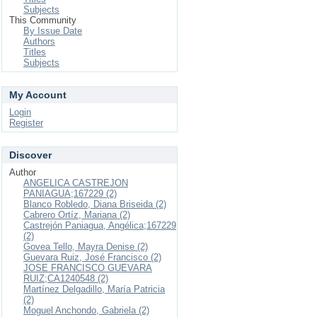
Subjects
This Community
By Issue Date
Authors
Titles
Subjects
My Account
Login
Register
Discover
Author
ANGELICA CASTREJON
PANIAGUA;167229 (2)
Blanco Robledo, Diana Briseida (2)
Cabrero Ortíz, Mariana (2)
Castrejón Paniagua, Angélica;167229
(2)
Govea Tello, Mayra Denise (2)
Guevara Ruiz, José Francisco (2)
JOSE FRANCISCO GUEVARA
RUIZ;CA1240548 (2)
Martínez Delgadillo, María Patricia
(2)
Moguel Anchondo, Gabriela (2)