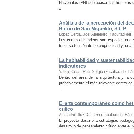
Nacionales (PN) sobrepasan las fronteras d
...
Análisis de la percepción del dete
Barrio de San Miguelito, S.L.P.
López Cerda, Joel Alejandro
(
Facultad del 
Los centros históricos son espacios que s
tener su función de heterogeneidad y, una de
La habitabilidad y sustentabilida
indicadores
Vallejo Coss, Raúl Sergio
(
Facultad del Háb
Dentro del área de la arquitectura y la c
probablemente el más relevante dentro de 
...
El arte contemporáneo como herr
crítico
Alejandro Díaz, Cristina
(
Facultad del Hábit
El proyecto desarrolla estrategias pedag
desarrollo de pensamiento crítico entre el 