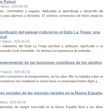
is Potosí
Hábitat
,
2025-06-25
)
s, confortables y seguras, dedicadas al aprendizaje y desarrollo del
oco para alumnos y docentes. El sistema constructivo de estos espacios
nificado del paisaje cultural en el Ejido La Tinaja: una
ocal
l Hábitat
,
2025-06-25
)
habitantes del Ejido La Tinaja perciben y atribuyen significado a su
desarrollo local sostenible. Se destaca la importancia de entender ...
mantenimiento de las funciones cognitivas de los adultos
l Hábitat
,
2025-06-23
)
mo concevimos al envejecimiento, en los años 80s se hablaba sobre un
cusntancias han moldeado la visión hacia un enenvejecimiento digno y ...
s sociales de las mezclas raciales en la Nueva España,
ábitat
,
2025-06-23
)
e personas de sangre mezclada en la Nueva España llevó a las élites