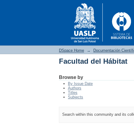
DSpace Home
→
Documentación Científ
Facultad del Hábitat
Facultad del Hábitat
Browse by
By Issue Date
Authors
Titles
Subjects
Search within this community and its col