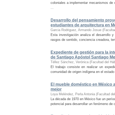
coloniales a implementar mecanismos de con
...
Desarrollo del pensamiento proye
estudiantes de arquitectura en M
Garcia Rodriguez, Armando Josue
(
Faculta
Esta investigación analiza el desarrollo 
rasgos de sentido, conciencia creadora, temp
Expediente de gestión para la int
de Santiago Apóstol Santiago Mex
Téllez Sánchez, Verónica
(
Facultad del Háb
El trabajo consiste en realizar un exped
comunidad de origen indígena en el estado 
El mueble doméstico en México a 
mejor
Loya Meléndez, Perla Antonia
(
Facultad del
La década de 1970 en México fue un períod
potencial para desarrollar un fenómeno de 