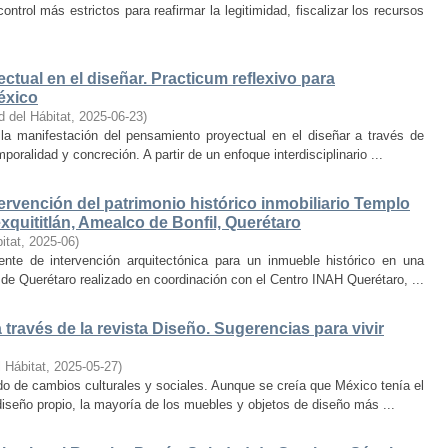
trol más estrictos para reafirmar la legitimidad, fiscalizar los recursos
ctual en el diseñar. Practicum reflexivo para
éxico
d del Hábitat
,
2025-06-23
)
y la manifestación del pensamiento proyectual en el diseñar a través de
oralidad y concreción. A partir de un enfoque interdisciplinario ...
ervención del patrimonio histórico inmobiliario Templo
quititlán, Amealco de Bonfil, Querétaro
itat
,
2025-06
)
iente de intervención arquitectónica para un inmueble histórico en una
de Querétaro realizado en coordinación con el Centro INAH Querétaro, ...
través de la revista Diseño. Sugerencias para vivir
 Hábitat
,
2025-05-27
)
o de cambios culturales y sociales. Aunque se creía que México tenía el
diseño propio, la mayoría de los muebles y objetos de diseño más ...