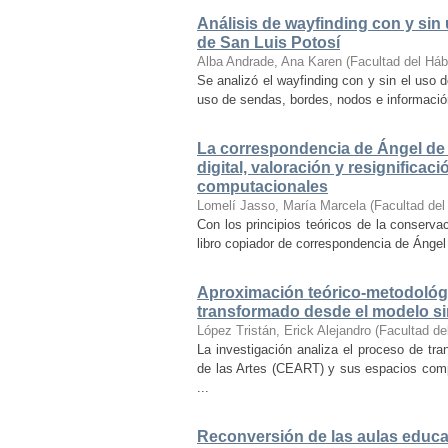
Análisis de wayfinding con y sin 
de San Luis Potosí
Alba Andrade, Ana Karen
(
Facultad del Háb
Se analizó el wayfinding con y sin el uso d
uso de sendas, bordes, nodos e información 
La correspondencia de Ángel de 
digital, valoración y resignifica
computacionales
Lomelí Jasso, María Marcela
(
Facultad del
Con los principios teóricos de la conservac
libro copiador de correspondencia de Ángel 
Aproximación teórico-metodológi
transformado desde el modelo si
López Tristán, Erick Alejandro
(
Facultad de
La investigación analiza el proceso de tra
de las Artes (CEART) y sus espacios comp
...
Reconversión de las aulas educa