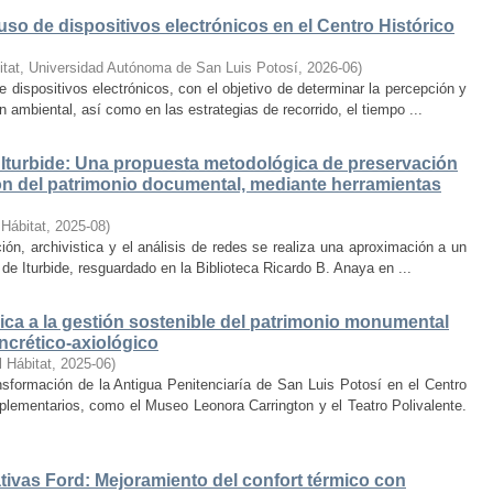
uso de dispositivos electrónicos en el Centro Histórico
itat, Universidad Autónoma de San Luis Potosí
,
2026-06
)
e dispositivos electrónicos, con el objetivo de determinar la percepción y
ambiental, así como en las estrategias de recorrido, el tiempo ...
Iturbide: Una propuesta metodológica de preservación
ción del patrimonio documental, mediante herramientas
 Hábitat
,
2025-08
)
ión, archivistica y el análisis de redes se realiza una aproximación a un
de Iturbide, resguardado en la Biblioteca Ricardo B. Anaya en ...
ca a la gestión sostenible del patrimonio monumental
ncrético-axiológico
l Hábitat
,
2025-06
)
nsformación de la Antigua Penitenciaría de San Luis Potosí en el Centro
lementarios, como el Museo Leonora Carrington y el Teatro Polivalente.
tivas Ford: Mejoramiento del confort térmico con