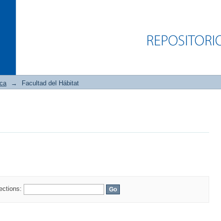
ica
→
Facultad del Hábitat
lections: