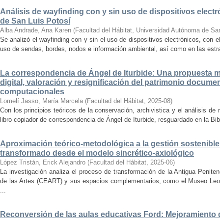
Análisis de wayfinding con y sin uso de dispositivos electr
de San Luis Potosí
Alba Andrade, Ana Karen
(
Facultad del Hábitat, Universidad Autónoma de Sa
Se analizó el wayfinding con y sin el uso de dispositivos electrónicos, con e
uso de sendas, bordes, nodos e información ambiental, así como en las estrat
La correspondencia de Ángel de Iturbide: Una propuesta 
digital, valoración y resignificación del patrimonio docume
computacionales
Lomelí Jasso, María Marcela
(
Facultad del Hábitat
,
2025-08
)
Con los principios teóricos de la conservación, archivistica y el análisis d
libro copiador de correspondencia de Ángel de Iturbide, resguardado en la Bib
Aproximación teórico-metodológica a la gestión sostenibl
transformado desde el modelo sincrético-axiológico
López Tristán, Erick Alejandro
(
Facultad del Hábitat
,
2025-06
)
La investigación analiza el proceso de transformación de la Antigua Penite
de las Artes (CEART) y sus espacios complementarios, como el Museo Leonor
...
Reconversión de las aulas educativas Ford: Mejoramiento d