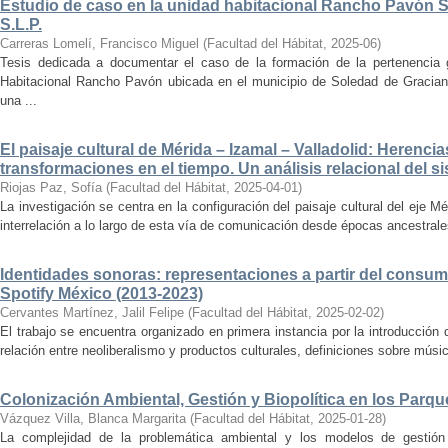
Estudio de caso en la unidad habitacional Rancho Pavón 
S.L.P.
Carreras Lomelí, Francisco Miguel
(
Facultad del Hábitat
,
2025-06
)
Tesis dedicada a documentar el caso de la formación de la pertenencia g
Habitacional Rancho Pavón ubicada en el municipio de Soledad de Gracian
una ...
El paisaje cultural de Mérida – Izamal – Valladolid: Herencia
transformaciones en el tiempo. Un análisis relacional del si
Riojas Paz, Sofía
(
Facultad del Hábitat
,
2025-04-01
)
La investigación se centra en la configuración del paisaje cultural del eje Mé
interrelación a lo largo de esta vía de comunicación desde épocas ancestrales
Identidades sonoras: representaciones a partir del consum
Spotify México (2013-2023)
Cervantes Martínez, Jalil Felipe
(
Facultad del Hábitat
,
2025-02-02
)
El trabajo se encuentra organizado en primera instancia por la introducción 
relación entre neoliberalismo y productos culturales, definiciones sobre música
Colonización Ambiental, Gestión y Biopolítica en los Parq
Vázquez Villa, Blanca Margarita
(
Facultad del Hábitat
,
2025-01-28
)
La complejidad de la problemática ambiental y los modelos de gestión 