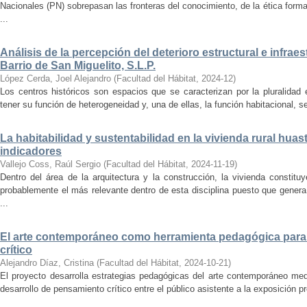
Nacionales (PN) sobrepasan las fronteras del conocimiento, de la ética forma
...
Análisis de la percepción del deterioro estructural e infrae
Barrio de San Miguelito, S.L.P.
López Cerda, Joel Alejandro
(
Facultad del Hábitat
,
2024-12
)
Los centros históricos son espacios que se caracterizan por la pluralidad
tener su función de heterogeneidad y, una de ellas, la función habitacional, se
La habitabilidad y sustentabilidad en la vivienda rural hua
indicadores
Vallejo Coss, Raúl Sergio
(
Facultad del Hábitat
,
2024-11-19
)
Dentro del área de la arquitectura y la construcción, la vivienda constit
probablemente el más relevante dentro de esta disciplina puesto que genera
...
El arte contemporáneo como herramienta pedagógica para 
crítico
Alejandro Díaz, Cristina
(
Facultad del Hábitat
,
2024-10-21
)
El proyecto desarrolla estrategias pedagógicas del arte contemporáneo med
desarrollo de pensamiento crítico entre el público asistente a la exposición p