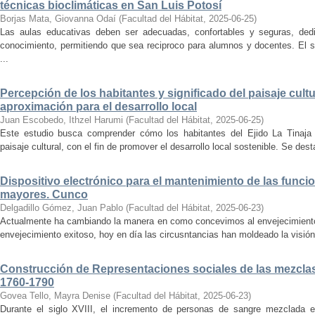
técnicas bioclimáticas en San Luis Potosí
Borjas Mata, Giovanna Odaí
(
Facultad del Hábitat
,
2025-06-25
)
Las aulas educativas deben ser adecuadas, confortables y seguras, dedic
conocimiento, permitiendo que sea reciproco para alumnos y docentes. El s
...
Percepción de los habitantes y significado del paisaje cultu
aproximación para el desarrollo local
Juan Escobedo, Ithzel Harumi
(
Facultad del Hábitat
,
2025-06-25
)
Este estudio busca comprender cómo los habitantes del Ejido La Tinaja p
paisaje cultural, con el fin de promover el desarrollo local sostenible. Se des
Dispositivo electrónico para el mantenimiento de las funci
mayores. Cunco
Delgadillo Gómez, Juan Pablo
(
Facultad del Hábitat
,
2025-06-23
)
Actualmente ha cambiando la manera en como concevimos al envejecimiento
envejecimiento exitoso, hoy en día las circusntancias han moldeado la visión
Construcción de Representaciones sociales de las mezclas
1760-1790
Govea Tello, Mayra Denise
(
Facultad del Hábitat
,
2025-06-23
)
Durante el siglo XVIII, el incremento de personas de sangre mezclada e