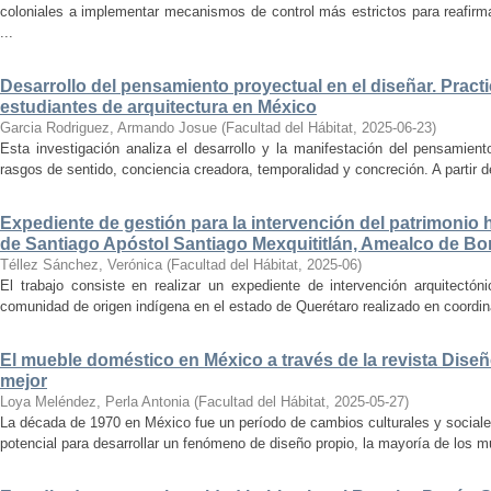
coloniales a implementar mecanismos de control más estrictos para reafirmar 
...
Desarrollo del pensamiento proyectual en el diseñar. Pract
estudiantes de arquitectura en México
Garcia Rodriguez, Armando Josue
(
Facultad del Hábitat
,
2025-06-23
)
Esta investigación analiza el desarrollo y la manifestación del pensamient
rasgos de sentido, conciencia creadora, temporalidad y concreción. A partir de 
Expediente de gestión para la intervención del patrimonio 
de Santiago Apóstol Santiago Mexquititlán, Amealco de Bon
Téllez Sánchez, Verónica
(
Facultad del Hábitat
,
2025-06
)
El trabajo consiste en realizar un expediente de intervención arquitectón
comunidad de origen indígena en el estado de Querétaro realizado en coordin
El mueble doméstico en México a través de la revista Diseñ
mejor
Loya Meléndez, Perla Antonia
(
Facultad del Hábitat
,
2025-05-27
)
La década de 1970 en México fue un período de cambios culturales y sociale
potencial para desarrollar un fenómeno de diseño propio, la mayoría de los m