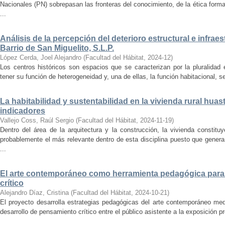
Nacionales (PN) sobrepasan las fronteras del conocimiento, de la ética forma
...
Análisis de la percepción del deterioro estructural e infrae
Barrio de San Miguelito, S.L.P.
López Cerda, Joel Alejandro
(
Facultad del Hábitat
,
2024-12
)
Los centros históricos son espacios que se caracterizan por la pluralidad
tener su función de heterogeneidad y, una de ellas, la función habitacional, se
La habitabilidad y sustentabilidad en la vivienda rural hua
indicadores
Vallejo Coss, Raúl Sergio
(
Facultad del Hábitat
,
2024-11-19
)
Dentro del área de la arquitectura y la construcción, la vivienda constit
probablemente el más relevante dentro de esta disciplina puesto que genera
...
El arte contemporáneo como herramienta pedagógica para 
crítico
Alejandro Díaz, Cristina
(
Facultad del Hábitat
,
2024-10-21
)
El proyecto desarrolla estrategias pedagógicas del arte contemporáneo med
desarrollo de pensamiento crítico entre el público asistente a la exposición p