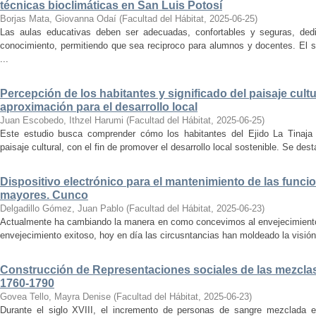
técnicas bioclimáticas en San Luis Potosí
Borjas Mata, Giovanna Odaí
(
Facultad del Hábitat
,
2025-06-25
)
Las aulas educativas deben ser adecuadas, confortables y seguras, dedic
conocimiento, permitiendo que sea reciproco para alumnos y docentes. El s
...
Percepción de los habitantes y significado del paisaje cultu
aproximación para el desarrollo local
Juan Escobedo, Ithzel Harumi
(
Facultad del Hábitat
,
2025-06-25
)
Este estudio busca comprender cómo los habitantes del Ejido La Tinaja p
paisaje cultural, con el fin de promover el desarrollo local sostenible. Se des
Dispositivo electrónico para el mantenimiento de las funci
mayores. Cunco
Delgadillo Gómez, Juan Pablo
(
Facultad del Hábitat
,
2025-06-23
)
Actualmente ha cambiando la manera en como concevimos al envejecimiento
envejecimiento exitoso, hoy en día las circusntancias han moldeado la visión
Construcción de Representaciones sociales de las mezclas
1760-1790
Govea Tello, Mayra Denise
(
Facultad del Hábitat
,
2025-06-23
)
Durante el siglo XVIII, el incremento de personas de sangre mezclada e