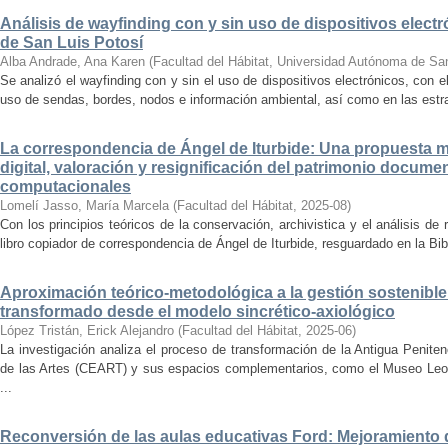
Análisis de wayfinding con y sin uso de dispositivos electr
de San Luis Potosí
Alba Andrade, Ana Karen
(
Facultad del Hábitat, Universidad Autónoma de Sa
Se analizó el wayfinding con y sin el uso de dispositivos electrónicos, con e
uso de sendas, bordes, nodos e información ambiental, así como en las estrat
La correspondencia de Ángel de Iturbide: Una propuesta 
digital, valoración y resignificación del patrimonio docume
computacionales
Lomelí Jasso, María Marcela
(
Facultad del Hábitat
,
2025-08
)
Con los principios teóricos de la conservación, archivistica y el análisis d
libro copiador de correspondencia de Ángel de Iturbide, resguardado en la Bib
Aproximación teórico-metodológica a la gestión sostenibl
transformado desde el modelo sincrético-axiológico
López Tristán, Erick Alejandro
(
Facultad del Hábitat
,
2025-06
)
La investigación analiza el proceso de transformación de la Antigua Penite
de las Artes (CEART) y sus espacios complementarios, como el Museo Leonor
...
Reconversión de las aulas educativas Ford: Mejoramiento d