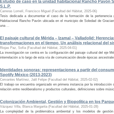
Estudio de caso en la unidad habitacional Rancho Pavón 
S.L.P.
Carreras Lomelí, Francisco Miguel
(
Facultad del Hábitat
,
2025-06
)
Tesis dedicada a documentar el caso de la formación de la pertenencia g
Habitacional Rancho Pavón ubicada en el municipio de Soledad de Gracian
una ...
El paisaje cultural de Mérida – Izamal – Valladolid: Herencia
transformaciones en el tiempo. Un análisis relacional del si
Riojas Paz, Sofía
(
Facultad del Hábitat
,
2025-04-01
)
La investigación se centra en la configuración del paisaje cultural del eje Mé
interrelación a lo largo de esta vía de comunicación desde épocas ancestrales
Identidades sonoras: representaciones a partir del consum
Spotify México (2013-2023)
Cervantes Martínez, Jalil Felipe
(
Facultad del Hábitat
,
2025-02-02
)
El trabajo se encuentra organizado en primera instancia por la introducción 
relación entre neoliberalismo y productos culturales, definiciones sobre música
Colonización Ambiental, Gestión y Biopolítica en los Parq
Vázquez Villa, Blanca Margarita
(
Facultad del Hábitat
,
2025-01-28
)
La complejidad de la problemática ambiental y los modelos de gestión 