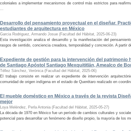
coloniales a implementar mecanismos de control más estrictos para reafirmar 
...
Desarrollo del pensamiento proyectual en el diseñar. Pract
estudiantes de arquitectura en México
Garcia Rodriguez, Armando Josue
(
Facultad del Hábitat
,
2025-06-23
)
Esta investigación analiza el desarrollo y la manifestación del pensamient
rasgos de sentido, conciencia creadora, temporalidad y concreción. A partir de 
Expediente de gestión para la intervención del patrimonio 
de Santiago Apóstol Santiago Mexquititlán, Amealco de Bon
Téllez Sánchez, Verónica
(
Facultad del Hábitat
,
2025-06
)
El trabajo consiste en realizar un expediente de intervención arquitectón
comunidad de origen indígena en el estado de Querétaro realizado en coordin
El mueble doméstico en México a través de la revista Diseñ
mejor
Loya Meléndez, Perla Antonia
(
Facultad del Hábitat
,
2025-05-27
)
La década de 1970 en México fue un período de cambios culturales y sociale
potencial para desarrollar un fenómeno de diseño propio, la mayoría de los m