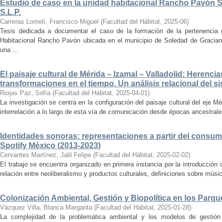
Estudio de caso en la unidad habitacional Rancho Pavón 
S.L.P.
Carreras Lomelí, Francisco Miguel
(
Facultad del Hábitat
,
2025-06
)
Tesis dedicada a documentar el caso de la formación de la pertenencia g
Habitacional Rancho Pavón ubicada en el municipio de Soledad de Gracian
una ...
El paisaje cultural de Mérida – Izamal – Valladolid: Herencia
transformaciones en el tiempo. Un análisis relacional del si
Riojas Paz, Sofía
(
Facultad del Hábitat
,
2025-04-01
)
La investigación se centra en la configuración del paisaje cultural del eje Mé
interrelación a lo largo de esta vía de comunicación desde épocas ancestrales
Identidades sonoras: representaciones a partir del consum
Spotify México (2013-2023)
Cervantes Martínez, Jalil Felipe
(
Facultad del Hábitat
,
2025-02-02
)
El trabajo se encuentra organizado en primera instancia por la introducción 
relación entre neoliberalismo y productos culturales, definiciones sobre música
Colonización Ambiental, Gestión y Biopolítica en los Parq
Vázquez Villa, Blanca Margarita
(
Facultad del Hábitat
,
2025-01-28
)
La complejidad de la problemática ambiental y los modelos de gestión 