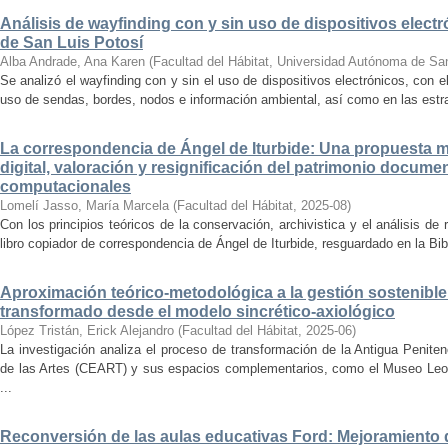
Análisis de wayfinding con y sin uso de dispositivos electr
de San Luis Potosí
Alba Andrade, Ana Karen
(
Facultad del Hábitat, Universidad Autónoma de Sa
Se analizó el wayfinding con y sin el uso de dispositivos electrónicos, con e
uso de sendas, bordes, nodos e información ambiental, así como en las estrat
La correspondencia de Ángel de Iturbide: Una propuesta 
digital, valoración y resignificación del patrimonio docume
computacionales
Lomelí Jasso, María Marcela
(
Facultad del Hábitat
,
2025-08
)
Con los principios teóricos de la conservación, archivistica y el análisis d
libro copiador de correspondencia de Ángel de Iturbide, resguardado en la Bib
Aproximación teórico-metodológica a la gestión sostenibl
transformado desde el modelo sincrético-axiológico
López Tristán, Erick Alejandro
(
Facultad del Hábitat
,
2025-06
)
La investigación analiza el proceso de transformación de la Antigua Penite
de las Artes (CEART) y sus espacios complementarios, como el Museo Leonor
...
Reconversión de las aulas educativas Ford: Mejoramiento d