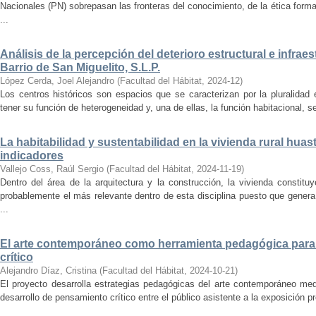
Nacionales (PN) sobrepasan las fronteras del conocimiento, de la ética forma
...
Análisis de la percepción del deterioro estructural e infrae
Barrio de San Miguelito, S.L.P.
López Cerda, Joel Alejandro
(
Facultad del Hábitat
,
2024-12
)
Los centros históricos son espacios que se caracterizan por la pluralidad
tener su función de heterogeneidad y, una de ellas, la función habitacional, se
La habitabilidad y sustentabilidad en la vivienda rural hua
indicadores
Vallejo Coss, Raúl Sergio
(
Facultad del Hábitat
,
2024-11-19
)
Dentro del área de la arquitectura y la construcción, la vivienda constit
probablemente el más relevante dentro de esta disciplina puesto que genera
...
El arte contemporáneo como herramienta pedagógica para 
crítico
Alejandro Díaz, Cristina
(
Facultad del Hábitat
,
2024-10-21
)
El proyecto desarrolla estrategias pedagógicas del arte contemporáneo med
desarrollo de pensamiento crítico entre el público asistente a la exposición p