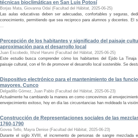
técnicas bioclimáticas en San Luis Potosí
Borjas Mata, Giovanna Odaí
(
Facultad del Hábitat
,
2025-06-25
)
Las aulas educativas deben ser adecuadas, confortables y seguras, dedic
conocimiento, permitiendo que sea reciproco para alumnos y docentes. El s
...
Percepción de los habitantes y significado del paisaje cultu
aproximación para el desarrollo local
Juan Escobedo, Ithzel Harumi
(
Facultad del Hábitat
,
2025-06-25
)
Este estudio busca comprender cómo los habitantes del Ejido La Tinaja p
paisaje cultural, con el fin de promover el desarrollo local sostenible. Se des
Dispositivo electrónico para el mantenimiento de las funci
mayores. Cunco
Delgadillo Gómez, Juan Pablo
(
Facultad del Hábitat
,
2025-06-23
)
Actualmente ha cambiando la manera en como concevimos al envejecimiento
envejecimiento exitoso, hoy en día las circusntancias han moldeado la visión
Construcción de Representaciones sociales de las mezclas
1760-1790
Govea Tello, Mayra Denise
(
Facultad del Hábitat
,
2025-06-23
)
Durante el siglo XVIII, el incremento de personas de sangre mezclada e