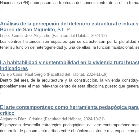
Nacionales (PN) sobrepasan las fronteras del conocimiento, de la ética forma
...
Análisis de la percepción del deterioro estructural e infrae
Barrio de San Miguelito, S.L.P.
López Cerda, Joel Alejandro
(
Facultad del Hábitat
,
2024-12
)
Los centros históricos son espacios que se caracterizan por la pluralidad
tener su función de heterogeneidad y, una de ellas, la función habitacional, se
La habitabilidad y sustentabilidad en la vivienda rural hua
indicadores
Vallejo Coss, Raúl Sergio
(
Facultad del Hábitat
,
2024-11-19
)
Dentro del área de la arquitectura y la construcción, la vivienda constit
probablemente el más relevante dentro de esta disciplina puesto que genera
...
El arte contemporáneo como herramienta pedagógica para 
crítico
Alejandro Díaz, Cristina
(
Facultad del Hábitat
,
2024-10-21
)
El proyecto desarrolla estrategias pedagógicas del arte contemporáneo med
desarrollo de pensamiento crítico entre el público asistente a la exposición p