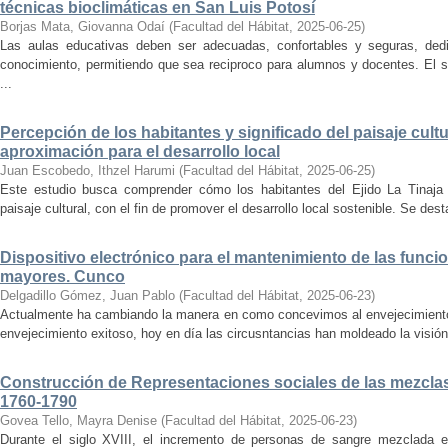
técnicas bioclimáticas en San Luis Potosí
Borjas Mata, Giovanna Odaí
(
Facultad del Hábitat
,
2025-06-25
)
Las aulas educativas deben ser adecuadas, confortables y seguras, dedic
conocimiento, permitiendo que sea reciproco para alumnos y docentes. El s
...
Percepción de los habitantes y significado del paisaje cultu
aproximación para el desarrollo local
Juan Escobedo, Ithzel Harumi
(
Facultad del Hábitat
,
2025-06-25
)
Este estudio busca comprender cómo los habitantes del Ejido La Tinaja p
paisaje cultural, con el fin de promover el desarrollo local sostenible. Se des
Dispositivo electrónico para el mantenimiento de las funci
mayores. Cunco
Delgadillo Gómez, Juan Pablo
(
Facultad del Hábitat
,
2025-06-23
)
Actualmente ha cambiando la manera en como concevimos al envejecimiento
envejecimiento exitoso, hoy en día las circusntancias han moldeado la visión
Construcción de Representaciones sociales de las mezclas
1760-1790
Govea Tello, Mayra Denise
(
Facultad del Hábitat
,
2025-06-23
)
Durante el siglo XVIII, el incremento de personas de sangre mezclada e