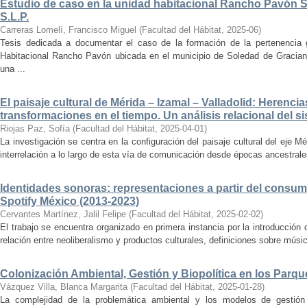
Estudio de caso en la unidad habitacional Rancho Pavón 
S.L.P.
Carreras Lomelí, Francisco Miguel
(
Facultad del Hábitat
,
2025-06
)
Tesis dedicada a documentar el caso de la formación de la pertenencia g
Habitacional Rancho Pavón ubicada en el municipio de Soledad de Gracian
una ...
El paisaje cultural de Mérida – Izamal – Valladolid: Herencia
transformaciones en el tiempo. Un análisis relacional del si
Riojas Paz, Sofía
(
Facultad del Hábitat
,
2025-04-01
)
La investigación se centra en la configuración del paisaje cultural del eje Mé
interrelación a lo largo de esta vía de comunicación desde épocas ancestrales
Identidades sonoras: representaciones a partir del consum
Spotify México (2013-2023)
Cervantes Martínez, Jalil Felipe
(
Facultad del Hábitat
,
2025-02-02
)
El trabajo se encuentra organizado en primera instancia por la introducción 
relación entre neoliberalismo y productos culturales, definiciones sobre música
Colonización Ambiental, Gestión y Biopolítica en los Parq
Vázquez Villa, Blanca Margarita
(
Facultad del Hábitat
,
2025-01-28
)
La complejidad de la problemática ambiental y los modelos de gestión 