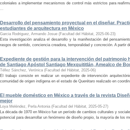
coloniales a implementar mecanismos de control más estrictos para reafirmar 
...
Desarrollo del pensamiento proyectual en el diseñar. Pract
estudiantes de arquitectura en México
Garcia Rodriguez, Armando Josue
(
Facultad del Hábitat
,
2025-06-23
)
Esta investigación analiza el desarrollo y la manifestación del pensamient
rasgos de sentido, conciencia creadora, temporalidad y concreción. A partir de 
Expediente de gestión para la intervención del patrimonio 
de Santiago Apóstol Santiago Mexquititlán, Amealco de Bon
Téllez Sánchez, Verónica
(
Facultad del Hábitat
,
2025-06
)
El trabajo consiste en realizar un expediente de intervención arquitectón
comunidad de origen indígena en el estado de Querétaro realizado en coordin
El mueble doméstico en México a través de la revista Diseñ
mejor
Loya Meléndez, Perla Antonia
(
Facultad del Hábitat
,
2025-05-27
)
La década de 1970 en México fue un período de cambios culturales y sociale
potencial para desarrollar un fenómeno de diseño propio, la mayoría de los m