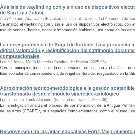
Análisis de wayfinding con y sin uso de dispositivos electr
de San Luis Potosí
Alba Andrade, Ana Karen
(
Facultad del Hábitat, Universidad Autónoma de Sa
Se analizó el wayfinding con y sin el uso de dispositivos electrónicos, con e
uso de sendas, bordes, nodos e información ambiental, así como en las estrat
La correspondencia de Ángel de Iturbide: Una propuesta 
digital, valoración y resignificación del patrimonio docume
computacionales
Lomelí Jasso, María Marcela
(
Facultad del Hábitat
,
2025-08
)
Con los principios teóricos de la conservación, archivistica y el análisis d
libro copiador de correspondencia de Ángel de Iturbide, resguardado en la Bib
Aproximación teórico-metodológica a la gestión sostenibl
transformado desde el modelo sincrético-axiológico
López Tristán, Erick Alejandro
(
Facultad del Hábitat
,
2025-06
)
La investigación analiza el proceso de transformación de la Antigua Penite
de las Artes (CEART) y sus espacios complementarios, como el Museo Leonor
...
Reconversión de las aulas educativas Ford: Mejoramiento d