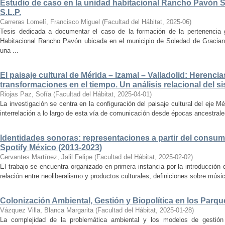
Estudio de caso en la unidad habitacional Rancho Pavón 
S.L.P.
Carreras Lomelí, Francisco Miguel
(
Facultad del Hábitat
,
2025-06
)
Tesis dedicada a documentar el caso de la formación de la pertenencia g
Habitacional Rancho Pavón ubicada en el municipio de Soledad de Gracian
una ...
El paisaje cultural de Mérida – Izamal – Valladolid: Herencia
transformaciones en el tiempo. Un análisis relacional del si
Riojas Paz, Sofía
(
Facultad del Hábitat
,
2025-04-01
)
La investigación se centra en la configuración del paisaje cultural del eje Mé
interrelación a lo largo de esta vía de comunicación desde épocas ancestrales
Identidades sonoras: representaciones a partir del consum
Spotify México (2013-2023)
Cervantes Martínez, Jalil Felipe
(
Facultad del Hábitat
,
2025-02-02
)
El trabajo se encuentra organizado en primera instancia por la introducción 
relación entre neoliberalismo y productos culturales, definiciones sobre música
Colonización Ambiental, Gestión y Biopolítica en los Parq
Vázquez Villa, Blanca Margarita
(
Facultad del Hábitat
,
2025-01-28
)
La complejidad de la problemática ambiental y los modelos de gestión 