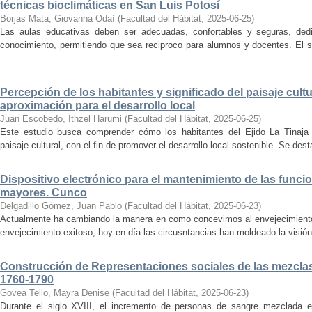
técnicas bioclimáticas en San Luis Potosí
Borjas Mata, Giovanna Odaí
(
Facultad del Hábitat
,
2025-06-25
)
Las aulas educativas deben ser adecuadas, confortables y seguras, dedic
conocimiento, permitiendo que sea reciproco para alumnos y docentes. El s
...
Percepción de los habitantes y significado del paisaje cultu
aproximación para el desarrollo local
Juan Escobedo, Ithzel Harumi
(
Facultad del Hábitat
,
2025-06-25
)
Este estudio busca comprender cómo los habitantes del Ejido La Tinaja p
paisaje cultural, con el fin de promover el desarrollo local sostenible. Se des
Dispositivo electrónico para el mantenimiento de las funci
mayores. Cunco
Delgadillo Gómez, Juan Pablo
(
Facultad del Hábitat
,
2025-06-23
)
Actualmente ha cambiando la manera en como concevimos al envejecimiento
envejecimiento exitoso, hoy en día las circusntancias han moldeado la visión
Construcción de Representaciones sociales de las mezclas
1760-1790
Govea Tello, Mayra Denise
(
Facultad del Hábitat
,
2025-06-23
)
Durante el siglo XVIII, el incremento de personas de sangre mezclada e