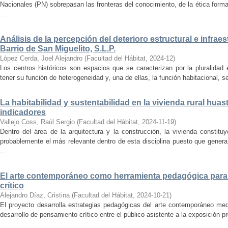
Nacionales (PN) sobrepasan las fronteras del conocimiento, de la ética forma
...
Análisis de la percepción del deterioro estructural e infrae
Barrio de San Miguelito, S.L.P.
López Cerda, Joel Alejandro
(
Facultad del Hábitat
,
2024-12
)
Los centros históricos son espacios que se caracterizan por la pluralidad
tener su función de heterogeneidad y, una de ellas, la función habitacional, se
La habitabilidad y sustentabilidad en la vivienda rural hua
indicadores
Vallejo Coss, Raúl Sergio
(
Facultad del Hábitat
,
2024-11-19
)
Dentro del área de la arquitectura y la construcción, la vivienda constit
probablemente el más relevante dentro de esta disciplina puesto que genera
...
El arte contemporáneo como herramienta pedagógica para 
crítico
Alejandro Díaz, Cristina
(
Facultad del Hábitat
,
2024-10-21
)
El proyecto desarrolla estrategias pedagógicas del arte contemporáneo med
desarrollo de pensamiento crítico entre el público asistente a la exposición p