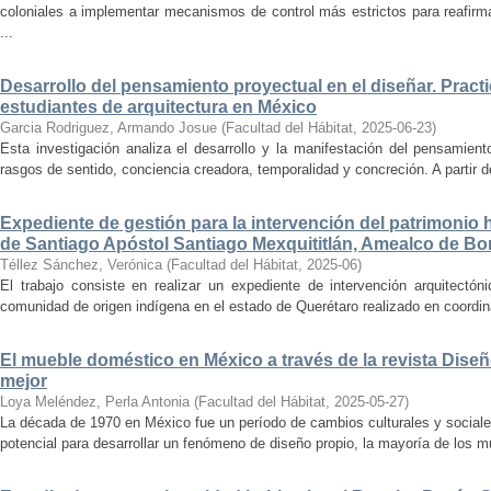
coloniales a implementar mecanismos de control más estrictos para reafirmar 
...
Desarrollo del pensamiento proyectual en el diseñar. Pract
estudiantes de arquitectura en México
Garcia Rodriguez, Armando Josue
(
Facultad del Hábitat
,
2025-06-23
)
Esta investigación analiza el desarrollo y la manifestación del pensamient
rasgos de sentido, conciencia creadora, temporalidad y concreción. A partir de 
Expediente de gestión para la intervención del patrimonio 
de Santiago Apóstol Santiago Mexquititlán, Amealco de Bon
Téllez Sánchez, Verónica
(
Facultad del Hábitat
,
2025-06
)
El trabajo consiste en realizar un expediente de intervención arquitectón
comunidad de origen indígena en el estado de Querétaro realizado en coordin
El mueble doméstico en México a través de la revista Diseñ
mejor
Loya Meléndez, Perla Antonia
(
Facultad del Hábitat
,
2025-05-27
)
La década de 1970 en México fue un período de cambios culturales y sociale
potencial para desarrollar un fenómeno de diseño propio, la mayoría de los m