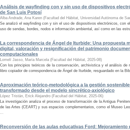
Análisis de wayfinding con y sin uso de dispositivos electr
de San Luis Potosí
Alba Andrade, Ana Karen
(
Facultad del Hábitat, Universidad Autónoma de Sa
Se analizó el wayfinding con y sin el uso de dispositivos electrónicos, con e
uso de sendas, bordes, nodos e información ambiental, así como en las estrat
La correspondencia de Ángel de Iturbide: Una propuesta 
digital, valoración y resignificación del patrimonio docume
computacionales
Lomelí Jasso, María Marcela
(
Facultad del Hábitat
,
2025-08
)
Con los principios teóricos de la conservación, archivistica y el análisis d
libro copiador de correspondencia de Ángel de Iturbide, resguardado en la Bib
Aproximación teórico-metodológica a la gestión sostenibl
transformado desde el modelo sincrético-axiológico
López Tristán, Erick Alejandro
(
Facultad del Hábitat
,
2025-06
)
La investigación analiza el proceso de transformación de la Antigua Penite
de las Artes (CEART) y sus espacios complementarios, como el Museo Leonor
...
Reconversión de las aulas educativas Ford: Mejoramiento d