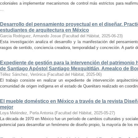
coloniales a implementar mecanismos de control más estrictos para reafirmar 
...
Desarrollo del pensamiento proyectual en el diseñar. Pract
estudiantes de arquitectura en México
Garcia Rodriguez, Armando Josue
(
Facultad del Hábitat
,
2025-06-23
)
Esta investigación analiza el desarrollo y la manifestación del pensamient
rasgos de sentido, conciencia creadora, temporalidad y concreción. A partir de 
Expediente de gestión para la intervención del patrimonio 
de Santiago Apóstol Santiago Mexquititlán, Amealco de Bon
Téllez Sánchez, Verónica
(
Facultad del Hábitat
,
2025-06
)
El trabajo consiste en realizar un expediente de intervención arquitectón
comunidad de origen indígena en el estado de Querétaro realizado en coordin
El mueble doméstico en México a través de la revista Diseñ
mejor
Loya Meléndez, Perla Antonia
(
Facultad del Hábitat
,
2025-05-27
)
La década de 1970 en México fue un período de cambios culturales y sociale
potencial para desarrollar un fenómeno de diseño propio, la mayoría de los m