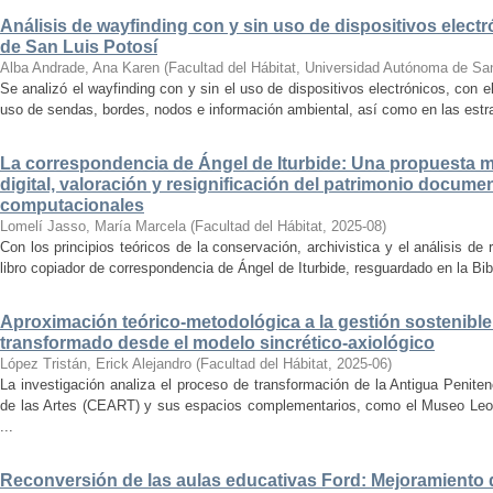
Análisis de wayfinding con y sin uso de dispositivos electr
de San Luis Potosí
Alba Andrade, Ana Karen
(
Facultad del Hábitat, Universidad Autónoma de Sa
Se analizó el wayfinding con y sin el uso de dispositivos electrónicos, con e
uso de sendas, bordes, nodos e información ambiental, así como en las estrat
La correspondencia de Ángel de Iturbide: Una propuesta 
digital, valoración y resignificación del patrimonio docume
computacionales
Lomelí Jasso, María Marcela
(
Facultad del Hábitat
,
2025-08
)
Con los principios teóricos de la conservación, archivistica y el análisis d
libro copiador de correspondencia de Ángel de Iturbide, resguardado en la Bib
Aproximación teórico-metodológica a la gestión sostenibl
transformado desde el modelo sincrético-axiológico
López Tristán, Erick Alejandro
(
Facultad del Hábitat
,
2025-06
)
La investigación analiza el proceso de transformación de la Antigua Penite
de las Artes (CEART) y sus espacios complementarios, como el Museo Leonor
...
Reconversión de las aulas educativas Ford: Mejoramiento d