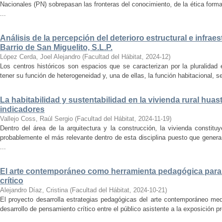
Nacionales (PN) sobrepasan las fronteras del conocimiento, de la ética forma
...
Análisis de la percepción del deterioro estructural e infrae
Barrio de San Miguelito, S.L.P.
López Cerda, Joel Alejandro
(
Facultad del Hábitat
,
2024-12
)
Los centros históricos son espacios que se caracterizan por la pluralidad
tener su función de heterogeneidad y, una de ellas, la función habitacional, se
La habitabilidad y sustentabilidad en la vivienda rural hua
indicadores
Vallejo Coss, Raúl Sergio
(
Facultad del Hábitat
,
2024-11-19
)
Dentro del área de la arquitectura y la construcción, la vivienda constit
probablemente el más relevante dentro de esta disciplina puesto que genera
...
El arte contemporáneo como herramienta pedagógica para 
crítico
Alejandro Díaz, Cristina
(
Facultad del Hábitat
,
2024-10-21
)
El proyecto desarrolla estrategias pedagógicas del arte contemporáneo med
desarrollo de pensamiento crítico entre el público asistente a la exposición p