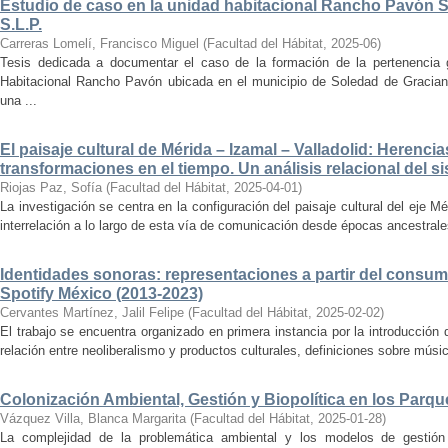
Estudio de caso en la unidad habitacional Rancho Pavón 
S.L.P.
Carreras Lomelí, Francisco Miguel
(
Facultad del Hábitat
,
2025-06
)
Tesis dedicada a documentar el caso de la formación de la pertenencia g
Habitacional Rancho Pavón ubicada en el municipio de Soledad de Gracian
una ...
El paisaje cultural de Mérida – Izamal – Valladolid: Herencia
transformaciones en el tiempo. Un análisis relacional del si
Riojas Paz, Sofía
(
Facultad del Hábitat
,
2025-04-01
)
La investigación se centra en la configuración del paisaje cultural del eje Mé
interrelación a lo largo de esta vía de comunicación desde épocas ancestrales
Identidades sonoras: representaciones a partir del consum
Spotify México (2013-2023)
Cervantes Martínez, Jalil Felipe
(
Facultad del Hábitat
,
2025-02-02
)
El trabajo se encuentra organizado en primera instancia por la introducción 
relación entre neoliberalismo y productos culturales, definiciones sobre música
Colonización Ambiental, Gestión y Biopolítica en los Parq
Vázquez Villa, Blanca Margarita
(
Facultad del Hábitat
,
2025-01-28
)
La complejidad de la problemática ambiental y los modelos de gestión 