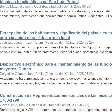
técnicas bioclimáticas en San Luis Potosí
Borjas Mata, Giovanna Odaí
(
Facultad del Hábitat
,
2025-06-25
)
Las aulas educativas deben ser adecuadas, confortables y seguras, dedic
conocimiento, permitiendo que sea reciproco para alumnos y docentes. El s
...
Percepción de los habitantes y significado del paisaje cultu
aproximación para el desarrollo local
Juan Escobedo, Ithzel Harumi
(
Facultad del Hábitat
,
2025-06-25
)
Este estudio busca comprender cómo los habitantes del Ejido La Tinaja p
paisaje cultural, con el fin de promover el desarrollo local sostenible. Se des
Dispositivo electrónico para el mantenimiento de las funci
mayores. Cunco
Delgadillo Gómez, Juan Pablo
(
Facultad del Hábitat
,
2025-06-23
)
Actualmente ha cambiando la manera en como concevimos al envejecimiento
envejecimiento exitoso, hoy en día las circusntancias han moldeado la visión
Construcción de Representaciones sociales de las mezclas
1760-1790
Govea Tello, Mayra Denise
(
Facultad del Hábitat
,
2025-06-23
)
Durante el siglo XVIII, el incremento de personas de sangre mezclada e